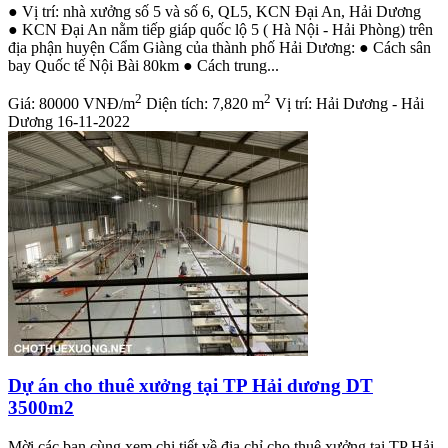
● Vị trí: nhà xưởng số 5 và số 6, QL5, KCN Đại An, Hải Dương
● KCN Đại An nằm tiếp giáp quốc lộ 5 ( Hà Nội - Hải Phòng) trên
địa phận huyện Cẩm Giàng của thành phố Hải Dương: ● Cách sân
bay Quốc tế Nội Bài 80km ● Cách trung...
2
2
Giá:
80000 VNĐ/m
Diện tích:
7,820 m
Vị trí:
Hải Dương - Hải
Dương
16-11-2022
Dự án cho thuê xưởng tại TP Hải dương DT
3500m2
Mời các bạn cùng xem chi tiết về địa chỉ cho thuê xưởng tại TP Hải