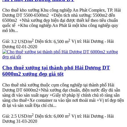
Cho thuê kho xưởng Khu công nghiệp An Phát Complex, TP. Hải
Dương DT 5500-6500m2 +Diện tích nhà xưởng: 5500m2 đến
6500m2 +Nhà xưởng đẹp hiện đại được thiết kế theo tiêu chuẩn
quốc tế +Khu công nghiệp An Phát là một khu công nghiệp quy
mô lớn...
2
2
Giá:
3.2 USD/m
Diện tích:
6,500 m
Vị trí:
Hải Dương - Hải
Dương
02-01-2020
Cho thuê xưởng tại thành phố Hải Dương DT
6000m2 xưởng đẹp giá tốt
Cho thuê nhà xưởng thuộc cụm công nghiệp tại thành phố Hải
Dương DT 6000m2+Nhà xưởng đạt chuẩn, điện nước đầy đủ sẵn
sàng đi vào sản xuất ngay +Giấy tờ pháp lý chính chủ rõ ràng sẵn
sàng cho thuê+Xe container ra vào tận nơi thoải mái +Vị trí đẹp tiện
đi lại và sản xuất Địa chỉ chi...
2
2
Giá:
2.5 USD/m
Diện tích:
6,000 m
Vị trí:
Hải Dương - Hải
Dương
31-03-2020