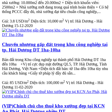
nhà xưởng: 10.000m2 đến 20.000m2 + Diện tích khuôn viên:
2500m2 + Nhà xưởng mới đang trong quá trình hoàn thiện + Có hệ
thống PCCC đầy đủ, nhà xưởng đạt tiêu chuẩn công nghiệp,...
2
2
Giá:
3.8 USD/m
Diện tích:
10,000 m
Vị trí:
Hải Dương - Hải
Dương
15-12-2020
Chuyển nhượng gấp đất trong khu công nghiệp tại
tp. Hải Dương DT 1ha-10ha
Bán đất trong Khu công nghiệp tại thành phố Hải Dương DT 1ha
đến 10ha +Vị trí cực đẹp mặt đường QL5, TP. Hải Dương, Tỉnh
Hải Dương, Việt Nam +Diện tích đất bán: từ 1ha đến 10ha tùy nhu
cầu khách hàng +Giấy tờ pháp lý đầy đủ sẵn...
2
2
Giá:
85 USD/m
Diện tích:
100,000 m
Vị trí:
Hải Dương - Hải
Dương
11-02-2020
(VIP)Chính chủ cho thuê kho xưởng đẹp tại KCN
An Phát, Hải Dương nhiều DT