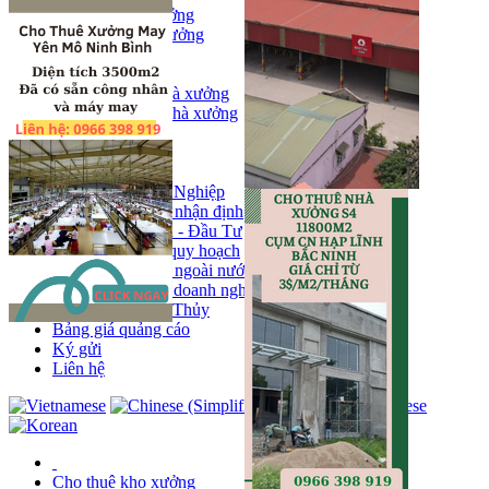
Bán kho, nhà xưởng
Bán kho xưởng
Kho
Mặt bằng
Cho thuê kho, nhà xưởng
Cho thuê nhà xưởng
Kho
Mặt bằng
Tin tức
Khu Công Nghiệp
Phân tích - nhận định
Chính sách - Đầu Tư
Thông tin quy hoạch
Thị trường ngoài nước
Hoạt động doanh nghiẹp
Tin Phong Thủy
Bảng giá quảng cáo
Ký gửi
Liên hệ
Cho thuê kho xưởng