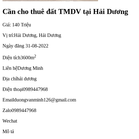
Cần cho thuê đất TMDV tại Hải Dương
Giá: 140 Triệu
Vị trí:
Hải Dương, Hải Dương
Ngày đăng
31-08-2022
2
Diện tích
3600m
Liên hệ
Dương Minh
Địa chỉ
hải dương
Điện thoại
0989447968
Email
duongvanminh126@gmail.com
Zalo
0989447968
Wechat
Mô tả