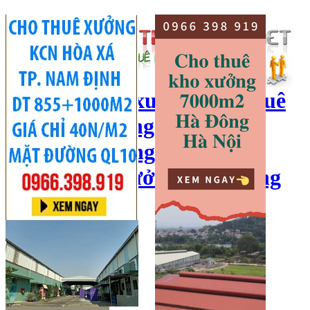
cho thuê kho xưởng, cho thuê
kho, kho xưởng hà nội, cho
thuê nhà xưởng, cho thuê
xưởng, kho xưởng hải dương
Hotline:
0966 398 919
Đăng nhập
|
Đăng ký
Đăng tin bán/cho thuê
Trang chủ