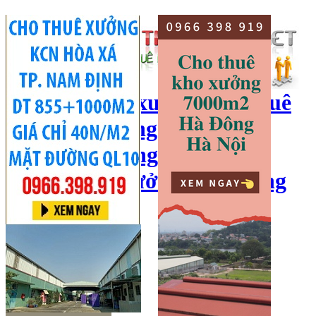
cho thuê kho xưởng, cho thuê
kho, kho xưởng hà nội, cho
thuê nhà xưởng, cho thuê
xưởng, kho xưởng hải dương
Hotline:
0966 398 919
Đăng nhập
|
Đăng ký
Đăng tin bán/cho thuê
Trang chủ