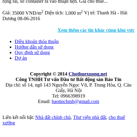
rộng rãi, xe container ra vào thuận tiện. Giá cho thuê...
2
2
Giá:
35000 VNĐ/m
Diện tích:
1,000 m
Vị trí:
Thanh Hà - Hải
Dương
08-06-2016
Xem thêm các tin khác cùng khu vực
Điều khoản thỏa thuận
Hướng dẩn sử dụng
Quy định sử dụng
Dự án
Copyright © 2014
Chothuexuong
.net
Công TNHH Tư vấn Đầu tư Bất động sản Bảo Tín
Địa chỉ: số 14, ngõ 143 Nguyễn Ngọc Vũ, P. Trung Hòa, Q. Càu
Giấy, Hà Nội
Tel: 0966398919
Email:
baotinchinh@gmail.com
Liên kết nổi bật:
Nhà đất chính chủ
,
Thư viện nhà đất
,
cho thuê
xưởng