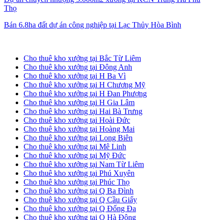
Thọ
Bán 6.8ha đất dự án công nghiệp tại Lạc Thủy Hòa Bình
Cho thuê kho xưởng tại Hà Nội
Cho thuê kho xưởng tại Bắc Từ Liêm
Cho thuê kho xưởng tại Đông Anh
Cho thuê kho xưởng tại H Ba Vì
Cho thuê kho xưởng tại H Chương Mỹ
Cho thuê kho xưởng tại H Đan Phượng
Cho thuê kho xưởng tại H Gia Lâm
Cho thuê kho xưởng tại Hai Bà Trưng
Cho thuê kho xưởng tại Hoài Đức
Cho thuê kho xưởng tại Hoàng Mai
Cho thuê kho xưởng tại Long Biên
Cho thuê kho xưởng tại Mê Linh
Cho thuê kho xưởng tại Mỹ Đức
Cho thuê kho xưởng tại Nam Từ Liêm
Cho thuê kho xưởng tại Phú Xuyên
Cho thuê kho xưởng tại Phúc Thọ
Cho thuê kho xưởng tại Q Ba Đình
Cho thuê kho xưởng tại Q Cầu Giấy
Cho thuê kho xưởng tại Q Đống Đa
Cho thuê kho xưởng tại Q Hà Đông