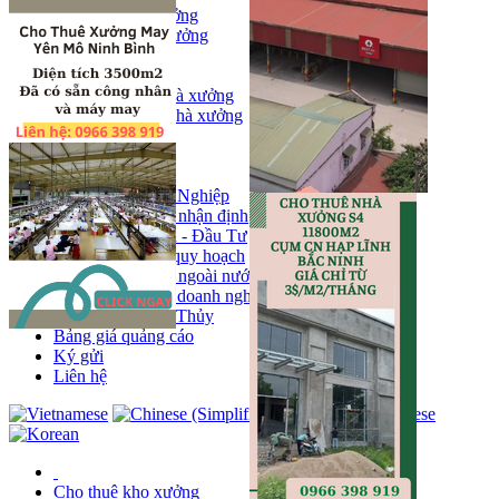
Bán kho, nhà xưởng
Bán kho xưởng
Kho
Mặt bằng
Cho thuê kho, nhà xưởng
Cho thuê nhà xưởng
Kho
Mặt bằng
Tin tức
Khu Công Nghiệp
Phân tích - nhận định
Chính sách - Đầu Tư
Thông tin quy hoạch
Thị trường ngoài nước
Hoạt động doanh nghiẹp
Tin Phong Thủy
Bảng giá quảng cáo
Ký gửi
Liên hệ
Cho thuê kho xưởng