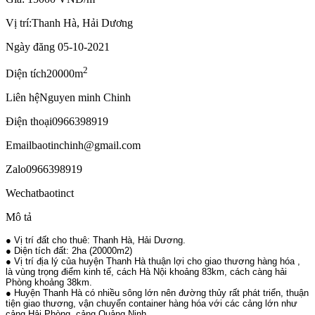
Vị trí:
Thanh Hà, Hải Dương
Ngày đăng
05-10-2021
2
Diện tích
20000m
Liên hệ
Nguyen minh Chinh
Điện thoại
0966398919
Email
baotinchinh@gmail.com
Zalo
0966398919
Wechat
baotinct
Mô tả
● Vị trí đất cho thuê: Thanh Hà, Hải Dương.
● Diện tích đất: 2ha (20000m2)
● Vị trí địa lý của huyện Thanh Hà thuận lợi cho giao thương hàng hóa ,
là vùng trọng điểm kinh tế, cách Hà Nội khoảng 83km, cách càng hải
Phòng khoảng 38km.
● Huyện Thanh Hà có nhiều sông lớn nên đường thủy rất phát triển, thuận
tiện giao thương, vận chuyển container hàng hóa với các cảng lớn như
cảng Hải Phòng, cảng Quảng Ninh.