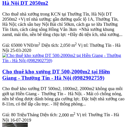
Hà Nội DT 2050m2
Cho thuê nhà xưởng trong KCN tại Thường Tín, Hà Nội DT
2050m2 +Vị trí nhà xưởng: gần đường quốc lộ 1A, Thường Tín,
Hà Nội; cách sân bay Nội Bài chỉ 50km, cách ga xe lửa Thường
Tín 1km, cách cảng sông Hồng Vân 3km +Nhà xưởng khung
zamil, mái tôn, nền bê tông chịu lực +Đầy đủ tiện ích, nhà xưởng...
2
2
Giá:
65000 VNĐ/m
Diện tích:
2,050 m
Vị trí:
Thường Tín - Hà
Nội
25-03-2020
Cho thuê kho xưởng DT 500-2000m2 tại Hiền
Giang - Thường Tín - Hà Nội (0982902759)
Cho thuê kho xưởng DT 500m2, 1000m2, 2000m2 không qua môi
giới tại Hiền Giang - Thường Tín - Hà Nội. - Mái có chống nóng,
nền bê tông được đánh bóng gia cường lực. Đặc biệt nhà xưởng cao
8-11m, có thể lắp cầu trục. - Hệ thống phòng...
2
Giá:
80 Triệu/Tháng
Diện tích:
2,000 m
Vị trí:
Thường Tín - Hà
Nội
16-07-2019