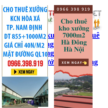
cho thuê kho xưởng, cho thuê
kho, kho xưởng hà nội, cho
thuê nhà xưởng, cho thuê
xưởng, kho xưởng hải dương
Hotline:
0966 398 919
Đăng nhập
|
Đăng ký
Đăng tin bán/cho thuê
Trang chủ