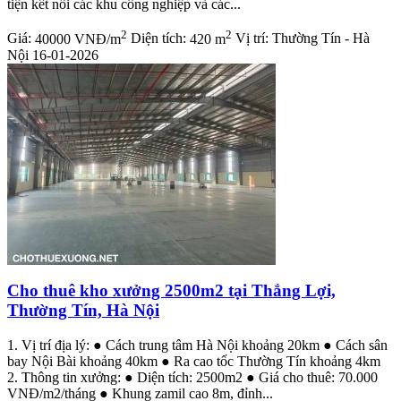
tiện kết nối các khu công nghiệp và các...
2
2
Giá:
40000 VNĐ/m
Diện tích:
420 m
Vị trí:
Thường Tín - Hà
Nội
16-01-2026
Cho thuê kho xưởng 2500m2 tại Thắng Lợi,
Thường Tín, Hà Nội
1. Vị trí địa lý: ● Cách trung tâm Hà Nội khoảng 20km ● Cách sân
bay Nội Bài khoảng 40km ● Ra cao tốc Thường Tín khoảng 4km
2. Thông tin xưởng: ● Diện tích: 2500m2 ● Giá cho thuê: 70.000
VNĐ/m2/tháng ● Khung zamil cao 8m, đỉnh...