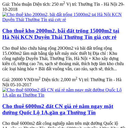
2
Giá:
Thỏa thuận
Diện tích:
250 m
Vị trí:
Thường Tín - Hà Nội
29-
10-2018
Cho thuê kho 2000m2, bãi đất trống 15000m2 tại
Hà Nội KCN Duyên Thái Thường Tín giá cực rẻ
Cho thuê kho chứa hàng rộng 20O0m2 và bãi đất trống rộng
15.O00m2 làm mặt bằng tập kết máy móc thiết bị Địa chỉ : Khu
công nghiệp Duyên Thái, Thường Tín, Hà Nội + Kho xây dựng
kiên cố, tường cao 7m, sạch sẽ thoáng mát, thích hợp làm kho chứa
các loại hàng hóa + Bãi đất vuông vắn, cao ráo, sạch sẽ, thích...
2
2
Giá:
20000 VNĐ/m
Diện tích:
2,000 m
Vị trí:
Thường Tín - Hà
Nội
05-10-2017
Cho thuê 6000m2 đất CN giá rẻ nằm ngay mặt
đường Quốc Lộ 1A,gần ga Thường Tín
Cho thuê 6000m2 đất công nghiệp nằm trên mặt đường Quốc lộ