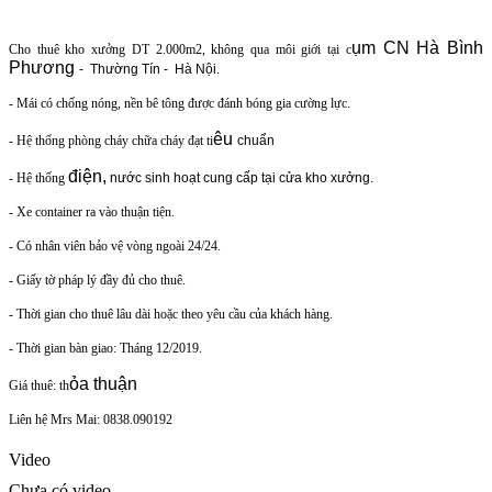
ụm CN Hà Bình
Cho thuê kho xưởng DT 2.000m2, không qua môi giới tại c
Phương
- Thường Tín - Hà Nội.
- Mái có chống nóng, nền bê tông được đánh bóng gia cường lực.
êu
- Hệ thống phòng cháy chữa cháy đạt ti
chuẩn
điện,
- Hệ thống
nước sinh hoạt cung cấp tại cửa kho xưởng.
- Xe container ra vào thuận tiện.
- Có nhân viên bảo vệ vòng ngoài 24/24.
- Giấy tờ pháp lý đầy đủ cho thuê.
- Thời gian cho thuê lâu dài hoặc theo yêu cầu của khách hàng.
- Thời gian bàn giao: Tháng 12/2019.
ỏa thuận
Giá thuê: th
Liên hệ Mrs Mai: 0838.090192
Video
Chưa có video