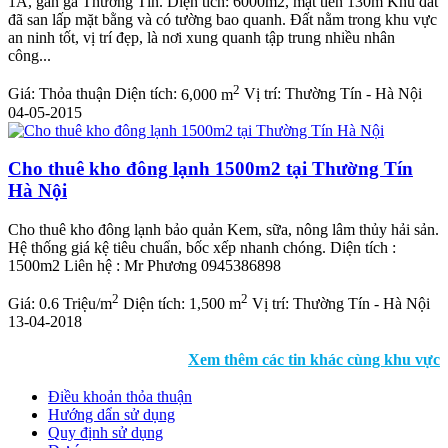
1A, gần ga Thường Tín. Diện tích: 6000m2, mặt tiền 130m Khu đất
đã san lấp mặt bằng và có tường bao quanh. Đất nằm trong khu vực
an ninh tốt, vị trí đẹp, là nơi xung quanh tập trung nhiều nhân
công...
2
Giá:
Thỏa thuận
Diện tích:
6,000 m
Vị trí:
Thường Tín - Hà Nội
04-05-2015
Cho thuê kho đông lạnh 1500m2 tại Thường Tín
Hà Nội
Cho thuê kho đông lạnh bảo quản Kem, sữa, nông lâm thủy hải sản.
Hệ thống giá kệ tiêu chuẩn, bốc xếp nhanh chóng. Diện tích :
1500m2 Liên hệ : Mr Phương 0945386898
2
2
Giá:
0.6 Triệu/m
Diện tích:
1,500 m
Vị trí:
Thường Tín - Hà Nội
13-04-2018
Xem thêm các tin khác cùng khu vực
Điều khoản thỏa thuận
Hướng dẩn sử dụng
Quy định sử dụng