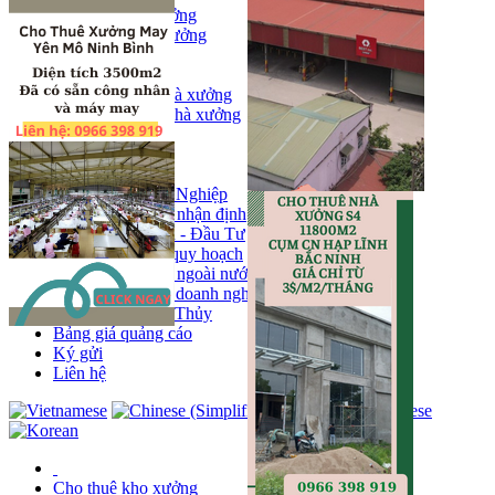
Bán kho, nhà xưởng
Bán kho xưởng
Kho
Mặt bằng
Cho thuê kho, nhà xưởng
Cho thuê nhà xưởng
Kho
Mặt bằng
Tin tức
Khu Công Nghiệp
Phân tích - nhận định
Chính sách - Đầu Tư
Thông tin quy hoạch
Thị trường ngoài nước
Hoạt động doanh nghiẹp
Tin Phong Thủy
Bảng giá quảng cáo
Ký gửi
Liên hệ
Cho thuê kho xưởng