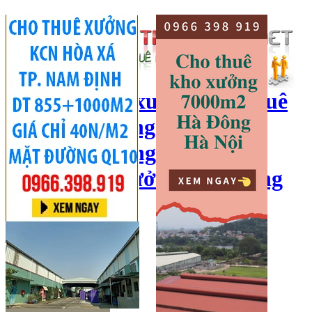
cho thuê kho xưởng, cho thuê
kho, kho xưởng hà nội, cho
thuê nhà xưởng, cho thuê
xưởng, kho xưởng hải dương
Hotline:
0966 398 919
Đăng nhập
|
Đăng ký
Đăng tin bán/cho thuê
Trang chủ