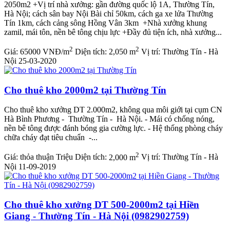
2050m2 +Vị trí nhà xưởng: gần đường quốc lộ 1A, Thường Tín,
Hà Nội; cách sân bay Nội Bài chỉ 50km, cách ga xe lửa Thường
Tín 1km, cách cảng sông Hồng Vân 3km +Nhà xưởng khung
zamil, mái tôn, nền bê tông chịu lực +Đầy đủ tiện ích, nhà xưởng...
2
2
Giá:
65000 VNĐ/m
Diện tích:
2,050 m
Vị trí:
Thường Tín - Hà
Nội
25-03-2020
Cho thuê kho 2000m2 tại Thường Tín
Cho thuê kho xưởng DT 2.000m2, không qua môi giới tại cụm CN
Hà Bình Phương - Thường Tín - Hà Nội. - Mái có chống nóng,
nền bê tông được đánh bóng gia cường lực. - Hệ thống phòng cháy
chữa cháy đạt tiêu chuẩn -...
2
Giá:
thỏa thuận Triệu
Diện tích:
2,000 m
Vị trí:
Thường Tín - Hà
Nội
11-09-2019
Cho thuê kho xưởng DT 500-2000m2 tại Hiền
Giang - Thường Tín - Hà Nội (0982902759)