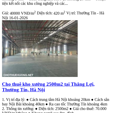
tiện kết nối các khu công nghiệp và các...
2
2
Giá:
40000 VNĐ/m
Diện tích:
420 m
Vị trí:
Thường Tín - Hà
Nội
16-01-2026
Cho thuê kho xưởng 2500m2 tại Thắng Lợi,
Thường Tín, Hà Nội
1. Vị trí địa lý: ● Cách trung tâm Hà Nội khoảng 20km ● Cách sân
bay Nội Bài khoảng 40km ● Ra cao tốc Thường Tín khoảng 4km
2. Thông tin xưởng: ● Diện tích: 2500m2 ● Giá cho thuê: 70.000