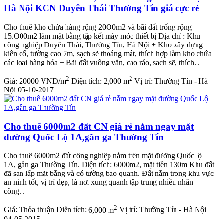
Hà Nội KCN Duyên Thái Thường Tín giá cực rẻ
Cho thuê kho chứa hàng rộng 20O0m2 và bãi đất trống rộng
15.O00m2 làm mặt bằng tập kết máy móc thiết bị Địa chỉ : Khu
công nghiệp Duyên Thái, Thường Tín, Hà Nội + Kho xây dựng
kiên cố, tường cao 7m, sạch sẽ thoáng mát, thích hợp làm kho chứa
các loại hàng hóa + Bãi đất vuông vắn, cao ráo, sạch sẽ, thích...
2
2
Giá:
20000 VNĐ/m
Diện tích:
2,000 m
Vị trí:
Thường Tín - Hà
Nội
05-10-2017
Cho thuê 6000m2 đất CN giá rẻ nằm ngay mặt
đường Quốc Lộ 1A,gần ga Thường Tín
Cho thuê 6000m2 đất công nghiệp nằm trên mặt đường Quốc lộ
1A, gần ga Thường Tín. Diện tích: 6000m2, mặt tiền 130m Khu đất
đã san lấp mặt bằng và có tường bao quanh. Đất nằm trong khu vực
an ninh tốt, vị trí đẹp, là nơi xung quanh tập trung nhiều nhân
công...
2
Giá:
Thỏa thuận
Diện tích:
6,000 m
Vị trí:
Thường Tín - Hà Nội
04-05-2015