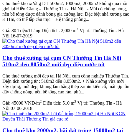
Cho thuê kho xưởng DT 500m2, 1000m2, 2000m2 không qua môi
giới tại Hiền Giang - Thường Tín - Hà Nội. - Mái có chống nóng,
nền bê tông được đánh bóng gia cường lực. Đặc biệt nhà xưởng cao
8-11m, có thể lắp cầu trục. - Hệ thống phòng...
2
Giá:
80 Triệu/Tháng
Diện tích:
2,000 m
Vị trí:
Thường Tín - Hà
Nội
16-07-2019
Cho thuê xưởng tại cụm CN Thường Tín Hà Nội
510m2 đến 8050m2 mới đẹp điện nước tốt
Cho thuê xưởng mới đẹp tại Hà Nội, cụm công nghiệp Thường Tín.
Diện tích xưởng từ : 510m2 đến 8.050m2. + Nhà xưởng vừa mới
xây dựng, mới đẹp, khung làm bằng thép zamin kiên cố, mái lợp tôn
dầy chống nóng, nền bê tông cao ráo, phù...
2
2
Giá:
45000 VNĐ/m
Diện tích:
510 m
Vị trí:
Thường Tín - Hà
Nội
07-06-2018
Cho thuê kho 2000m2, bãi đất trống 15000m2 tại