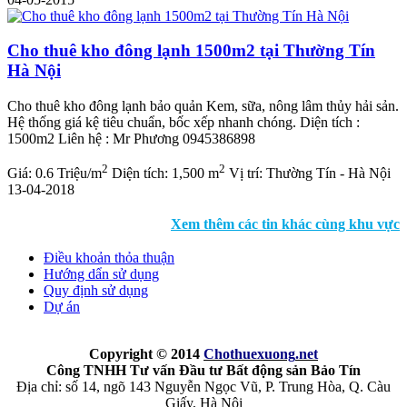
Cho thuê kho đông lạnh 1500m2 tại Thường Tín
Hà Nội
Cho thuê kho đông lạnh bảo quản Kem, sữa, nông lâm thủy hải sản.
Hệ thống giá kệ tiêu chuẩn, bốc xếp nhanh chóng. Diện tích :
1500m2 Liên hệ : Mr Phương 0945386898
2
2
Giá:
0.6 Triệu/m
Diện tích:
1,500 m
Vị trí:
Thường Tín - Hà Nội
13-04-2018
Xem thêm các tin khác cùng khu vực
Điều khoản thỏa thuận
Hướng dẩn sử dụng
Quy định sử dụng
Dự án
Copyright © 2014
Chothuexuong
.net
Công TNHH Tư vấn Đầu tư Bất động sản Bảo Tín
Địa chỉ: số 14, ngõ 143 Nguyễn Ngọc Vũ, P. Trung Hòa, Q. Càu
Giấy, Hà Nội