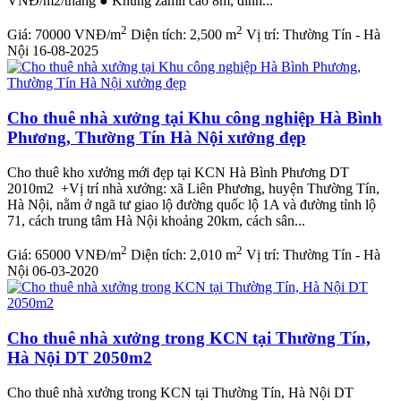
VNĐ/m2/tháng ● Khung zamil cao 8m, đỉnh...
2
2
Giá:
70000 VNĐ/m
Diện tích:
2,500 m
Vị trí:
Thường Tín - Hà
Nội
16-08-2025
Cho thuê nhà xưởng tại Khu công nghiệp Hà Bình
Phương, Thường Tín Hà Nội xưởng đẹp
Cho thuê kho xưởng mới đẹp tại KCN Hà Bình Phương DT
2010m2 +Vị trí nhà xưởng: xã Liên Phương, huyện Thường Tín,
Hà Nội, nằm ở ngã tư giao lộ đường quốc lộ 1A và đường tỉnh lộ
71, cách trung tâm Hà Nội khoảng 20km, cách sân...
2
2
Giá:
65000 VNĐ/m
Diện tích:
2,010 m
Vị trí:
Thường Tín - Hà
Nội
06-03-2020
Cho thuê nhà xưởng trong KCN tại Thường Tín,
Hà Nội DT 2050m2
Cho thuê nhà xưởng trong KCN tại Thường Tín, Hà Nội DT