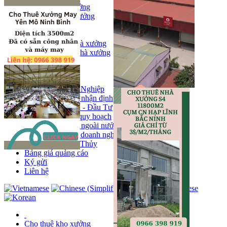
Bán kho, nhà xưởng
Bán kho xưởng
Kho
Mặt bằng
Cho thuê kho, nhà xưởng
Cho thuê nhà xưởng
Kho
Mặt bằng
Tin tức
Khu Công Nghiệp
Phân tích - nhận định
Chính sách - Đầu Tư
Thông tin quy hoạch
Thị trường ngoài nước
Hoạt động doanh nghiẹp
Tin Phong Thủy
Bảng giá quảng cáo
Ký gửi
Liên hệ
Cho thuê kho xưởng