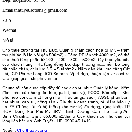
Điện thoại
0906451416
Email
anhtuyet.sotrans@gmail.com
Zalo
Wechat
Mô tả
Cho thuê xưởng tại Thủ Đức, Quận 9 (nằm cách ngã tư MK – trạm
thu phí Xa lộ Hà Nội gần 500m2) - Tổng DT lên tới: 4000 m2, có thể
cho thuê từng phần từ 100 – 200 – 300 – 500m2, tùy theo yêu cầu
của khách hàng - Hạ tầng đồng bộ, đẹp, thoáng mát, nền bê tông
rất chắc chắn, chịu lực 3,5 – 5 tấn/m2 - Nằm gần khu vực cảng Cát
Lái, ICD Phước Long, ICD Sotrans. Vị trí đẹp, thuận tiện xe cont ra
vào, giúp giảm chi phí vận tải
Chúng tôi còn cung cấp đầy đủ các dịch vụ như: Quản lý hàng, kiểm
đếm, báo cáo hàng tồn kho, pallet, bảo vệ, PCCC. Bốc xếp - Kho
phù hợp với các mặt hàng như: Thức ăn gia súc (TAGS), phân bón,
hạt nhựa, cao su, nông sản - Giá thuê cạnh tranh, rẻ, đảm bảo uy
tín. *** Chúng tôi có hệ thống kho cực kỳ đa dạng, rộng khắp TP
HCM, Đồng Nai, Phú Mỹ BRVT, Bình Dương, Cần Thơ, Long An,
Bình Chánh… Giá : 65.000/m2/tháng Quý khách có nhu cầu vui
lòng liên hệ: Ms. Ánh Tuyết - HP: 0906.45.1416
Nguồn:
Cho thue xuong