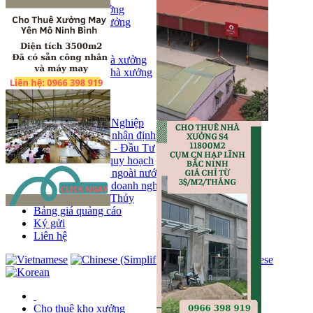
Bán kho, nhà xưởng
Bán kho xưởng
Kho
Mặt bằng
Cho thuê kho, nhà xưởng
Cho thuê nhà xưởng
Kho
Mặt bằng
Tin tức
Khu Công Nghiệp
Phân tích - nhận định
Chính sách - Đầu Tư
Thông tin quy hoạch
Thị trường ngoài nước
Hoạt động doanh nghiẹp
Tin Phong Thủy
Bảng giá quảng cáo
Ký gửi
Liên hệ
Cho thuê kho xưởng