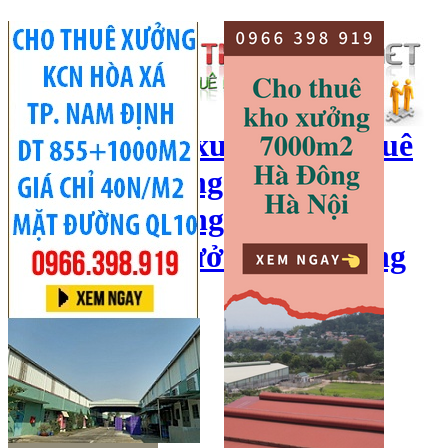
cho thuê kho xưởng, cho thuê
kho, kho xưởng hà nội, cho
thuê nhà xưởng, cho thuê
xưởng, kho xưởng hải dương
Hotline:
0966 398 919
Đăng nhập
|
Đăng ký
Đăng tin bán/cho thuê
Trang chủ