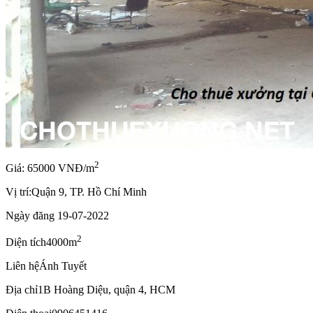
2
Giá: 65000 VNĐ/m
Vị trí:
Quận 9, TP. Hồ Chí Minh
Ngày đăng
19-07-2022
2
Diện tích
4000m
Liên hệ
Ánh Tuyết
Địa chỉ
1B Hoàng Diệu, quận 4, HCM