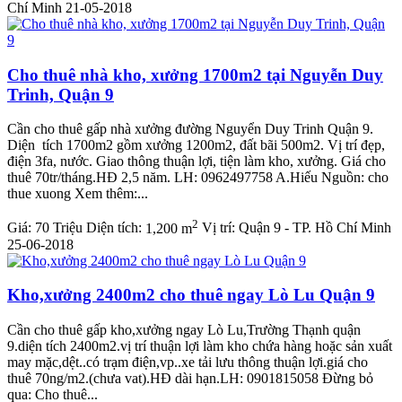
Chí Minh
21-05-2018
Cho thuê nhà kho, xưởng 1700m2 tại Nguyễn Duy
Trinh, Quận 9
Cần cho thuê gấp nhà xưởng đường Nguyển Duy Trinh Quận 9.
Diện tích 1700m2 gồm xưởng 1200m2, đất bãi 500m2. Vị trí đẹp,
điện 3fa, nước. Giao thông thuận lợi, tiện làm kho, xưởng. Giá cho
thuê 70tr/tháng.HĐ 2,5 năm. LH: 0962497758 A.Hiếu Nguồn: cho
thue xuong Xem thêm:...
2
Giá:
70 Triệu
Diện tích:
1,200 m
Vị trí:
Quận 9 - TP. Hồ Chí Minh
25-06-2018
Kho,xưởng 2400m2 cho thuê ngay Lò Lu Quận 9
Cần cho thuê gấp kho,xưởng ngay Lò Lu,Trường Thạnh quận
9.diện tích 2400m2.vị trí thuận lợi làm kho chứa hàng hoặc sản xuất
may mặc,dệt..có trạm điện,vp..xe tải lưu thông thuận lợi.giá cho
thuê 70ng/m2.(chưa vat).HĐ dài hạn.LH: 0901815058 Đừng bỏ
qua: Cho thuê...