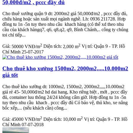
50,000đ/m2 , pccc đầy đủ
Cho thuê xưởng quận 9 dt: 2000m2 giá 50,000đ/m2 , pccc đầy đủ,
chứa hàng hoặc sản xuất mọi ngành nghề. Lh: 0936 211728. Hơp
đồng tu 1n -5n tuy theo nhu cầu khach hàng (có thể xd theo nhu
cầu của khách hàngq7, q6, q8,q2, q9, Bình Chánh,.. công ty chúng
toi chỉ tiếp...
2
2
Giá:
50000 VNĐ/m
Diện tích:
2,000 m
Vị trí:
Quận 9 - TP. Hồ
Chí Minh
25-07-2017
Cho thuê kho xưởng 1500m2, 2000m2,,,,,10.000m2
giá tốt
Cho thuê kho xường dt: 1000m2, 1500m2, 2000m2,,,,,10.000m2
giá rẻ 45- 50,000đ/m2 hd dai hang, Kho riêng biệt , mới , pccc đầy
đủ, container luu thông 24/24 không cấm giờ. Hơp đồng tu 1n -5n
tuy theo nhu cầu khach . pccc đầy đủ Có bảo vệ, thủ kho, xe nâng
bốc xếp,... (nếu khách cần) công...
2
2
Giá:
45000 VNĐ/m
Diện tích:
10,000 m
Vị trí:
Quận 9 - TP. Hồ
Chí Minh
07-07-2018