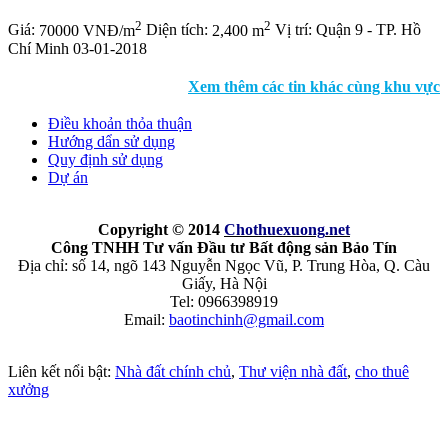
2
2
Giá:
70000 VNĐ/m
Diện tích:
2,400 m
Vị trí:
Quận 9 - TP. Hồ
Chí Minh
03-01-2018
Xem thêm các tin khác cùng khu vực
Điều khoản thỏa thuận
Hướng dẩn sử dụng
Quy định sử dụng
Dự án
Copyright © 2014
Chothuexuong
.net
Công TNHH Tư vấn Đầu tư Bất động sản Bảo Tín
Địa chỉ: số 14, ngõ 143 Nguyễn Ngọc Vũ, P. Trung Hòa, Q. Càu
Giấy, Hà Nội
Tel: 0966398919
Email:
baotinchinh@gmail.com
Liên kết nổi bật:
Nhà đất chính chủ
,
Thư viện nhà đất
,
cho thuê
xưởng