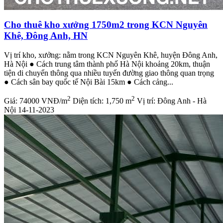
Cho thuê kho xưởng 1750m2 trong KCN Nguyên
Khê, Đông Anh, HN
Vị trí kho, xưởng: nằm trong KCN Nguyên Khê, huyện Đông Anh,
Hà Nội ● Cách trung tâm thành phố Hà Nội khoảng 20km, thuận
tiện di chuyển thông qua nhiều tuyến đường giao thông quan trọng
● Cách sân bay quốc tế Nội Bài 15km ● Cách cảng...
2
2
Giá:
74000 VNĐ/m
Diện tích:
1,750 m
Vị trí:
Đông Anh - Hà
Nội
14-11-2023