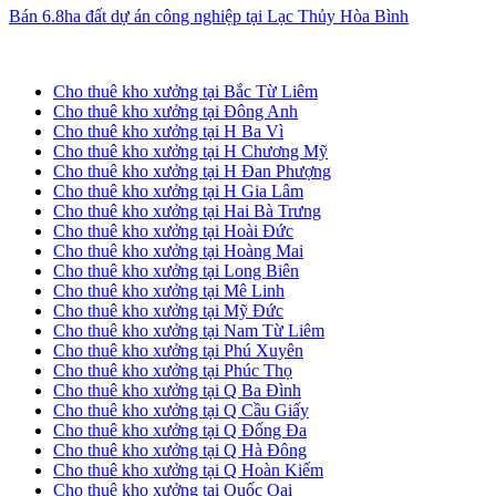
Bán 6.8ha đất dự án công nghiệp tại Lạc Thủy Hòa Bình
Cho thuê kho xưởng tại Hà Nội
Cho thuê kho xưởng tại Bắc Từ Liêm
Cho thuê kho xưởng tại Đông Anh
Cho thuê kho xưởng tại H Ba Vì
Cho thuê kho xưởng tại H Chương Mỹ
Cho thuê kho xưởng tại H Đan Phượng
Cho thuê kho xưởng tại H Gia Lâm
Cho thuê kho xưởng tại Hai Bà Trưng
Cho thuê kho xưởng tại Hoài Đức
Cho thuê kho xưởng tại Hoàng Mai
Cho thuê kho xưởng tại Long Biên
Cho thuê kho xưởng tại Mê Linh
Cho thuê kho xưởng tại Mỹ Đức
Cho thuê kho xưởng tại Nam Từ Liêm
Cho thuê kho xưởng tại Phú Xuyên
Cho thuê kho xưởng tại Phúc Thọ
Cho thuê kho xưởng tại Q Ba Đình
Cho thuê kho xưởng tại Q Cầu Giấy
Cho thuê kho xưởng tại Q Đống Đa
Cho thuê kho xưởng tại Q Hà Đông
Cho thuê kho xưởng tại Q Hoàn Kiếm
Cho thuê kho xưởng tại Quốc Oai