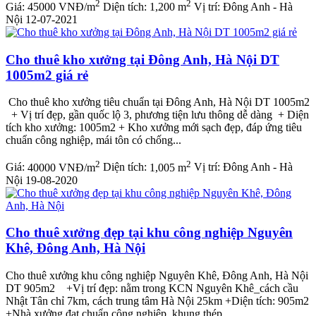
2
2
Giá:
45000 VNĐ/m
Diện tích:
1,200 m
Vị trí:
Đông Anh - Hà
Nội
12-07-2021
Cho thuê kho xưởng tại Đông Anh, Hà Nội DT
1005m2 giá rẻ
Cho thuê kho xưởng tiêu chuẩn tại Đông Anh, Hà Nội DT 1005m2
+ Vị trí đẹp, gần quốc lộ 3, phương tiện lưu thông dễ dàng + Diện
tích kho xưởng: 1005m2 + Kho xưởng mới sạch đẹp, đáp ứng tiêu
chuẩn công nghiệp, mái tôn có chống...
2
2
Giá:
40000 VNĐ/m
Diện tích:
1,005 m
Vị trí:
Đông Anh - Hà
Nội
19-08-2020
Cho thuê xưởng đẹp tại khu công nghiệp Nguyên
Khê, Đông Anh, Hà Nội
Cho thuê xưởng khu công nghiệp Nguyên Khê, Đông Anh, Hà Nội
DT 905m2 +Vị trí đẹp: nằm trong KCN Nguyên Khê_cách cầu
Nhật Tân chỉ 7km, cách trung tâm Hà Nội 25km +Diện tích: 905m2
+Nhà xưởng đạt chuẩn công nghiệp, khung thép...