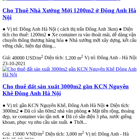
Cho Thuê Nhà Xưởng Mới 1200m2 ở Đông Anh Hà
Nội
● Vị trí: Đông Anh Hà Nội ( cách thị trấn Đông Anh 3km) ● Diện
tích cho thuê: 1200m2 ● Xe container ra vào thoải mái, dễ dàng vận
chuyển thông thương hàng hóa ● Nhà xưởng mới xây dựng, kết cấu
vững chắc, hiện đại đúng...
2
2
Giá:
40000 USD/m
Diện tích:
1,200 m
Vị trí:
Đông Anh - Hà Nội
23-10-2021
Cho thuê đất sản xuất 3000m2 gần KCN Nguyên
Khê Đông Anh Hà Nội
● Vị trí: gần KCN Nguyên Khê, Đông Anh Hà Nội ● Diện tích:
3000m2 ● Đã có sẵn 60m2 nhà văn phòng ● Mặt tiền rộng, thoáng
đẹp, xe container vào tận nơi. ● Đã có sẵn điện 3 pha, nước giếng
khoan, phục vụ nhu cầu sản xuất. ● Thời...
2
2
Giá:
15000 VNĐ/m
Diện tích:
3,000 m
Vị trí:
Đông Anh - Hà