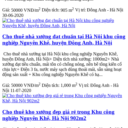
2
2
Giá:
50000 VNĐ/m
Diện tích:
905 m
Vị trí:
Đông Anh - Hà Nội
30-06-2020
Cho thuê nhà xưởng đạt chuẩn tại Hà Nội khu công
nghiệp Nguyên Khê, huyện Đông Anh, Hà Nội
Cho thuê nhà xưởng tại Hà Nội khu công nghiệp Nguyên Khê,
huyện Đông Anh, Hà Nội+ Diện tích nhà xưởng: 1000m2+ Nhà
xưởng đạt tiêu chuẩn, mái tôn có chống nóng, nền bê tông kiên cố
chịu lực+ Điện 3 fa, nước máy sạch dùng thoải mái, sẵn sàng hoạt
động sản xuất + Khu công nghiệp Nguyên Khê có hạ...
2
2
Giá:
50000 VNĐ/m
Diện tích:
1,000 m
Vị trí:
Đông Anh - Hà
Nội
11-07-2020
Cho thuê kho xưởng đẹp giá rẻ trong Khu công
nghiệp Nguyên Khê, Hà Nội 902m2