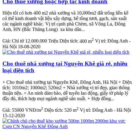
Cho thuê xưởng hoặc hợp tác kinh doanh
Hiện tôi có hơn 400 m2 nhà xưởng và 10,000m2 đất trống liền kề
có thể kinh doanh vật liệu xây dựng, bê tông tươi, gạch, sản xuất
các ngành nghề khác. Vị trí cạnh phà Chèm, xã Võng La, Đông
Anh, HN (Bắc Thăng Long) xa khu dân...
2
Giá:
Chỉ từ 12.000.000 Triệu
Diện tích:
400 m
Vị trí:
Đông Anh -
Hà Nội
18-08-2020
Cho thuê nhà xưởng tại Nguyên Khê giá rẻ, nhiều
loại diện tích
+ Cho thuê nhà xưởng tại Nguyên Khê, Đông Anh, Hà Nội + Diện
tích: 1010m2; 1000m2; 520m2 + Nhà xưởng vị trí đẹp, giao thông
thuận tiện. + An ninh đảm bảo, dễ tuyển lao động, giấy tờ pháp lý
đầy đủ, thích hợp mọi ngành nghề sản xuất. + Hợp đồng...
2
2
Giá:
55000 VNĐ/m
Diện tích:
520 m
Vị trí:
Đông Anh - Hà Nội
15-12-2020