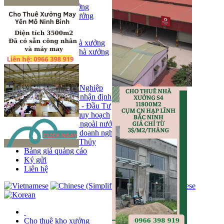
Bán kho, nhà xưởng
Bán kho xưởng
Kho
Mặt bằng
Cho thuê kho, nhà xưởng
Cho thuê nhà xưởng
Kho
Mặt bằng
Tin tức
Khu Công Nghiệp
Phân tích - nhận định
Chính sách - Đầu Tư
Thông tin quy hoạch
Thị trường ngoài nước
Hoạt động doanh nghiẹp
Tin Phong Thủy
Bảng giá quảng cáo
Ký gửi
Liên hệ
Cho thuê kho xưởng