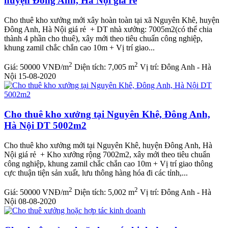
huyện Đông Anh, Hà Nội giá rẻ
Cho thuê kho xưởng mới xây hoàn toàn tại xã Nguyên Khê, huyện
Đông Anh, Hà Nội giá rẻ + DT nhà xưởng: 7005m2(có thể chia
thành 4 phần cho thuê), xây mới theo tiêu chuẩn công nghiệp,
khung zamil chắc chắn cao 10m + Vị trí giao...
2
2
Giá:
50000 VNĐ/m
Diện tích:
7,005 m
Vị trí:
Đông Anh - Hà
Nội
15-08-2020
Cho thuê kho xưởng tại Nguyên Khê, Đông Anh,
Hà Nội DT 5002m2
Cho thuê kho xưởng mới tại Nguyên Khê, huyện Đông Anh, Hà
Nội giá rẻ + Kho xưởng rộng 7002m2, xây mới theo tiêu chuẩn
công nghiệp, khung zamil chắc chắn cao 10m + Vị trí giao thông
cực thuận tiện sản xuất, lưu thông hàng hóa đi các tỉnh,...
2
2
Giá:
50000 VNĐ/m
Diện tích:
5,002 m
Vị trí:
Đông Anh - Hà
Nội
08-08-2020