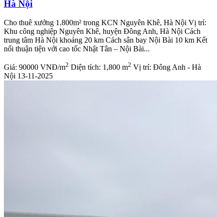
Hà Nội
Cho thuê xưởng 1.800m² trong KCN Nguyên Khê, Hà Nội Vị trí:
Khu công nghiệp Nguyên Khê, huyện Đông Anh, Hà Nội Cách
trung tâm Hà Nội khoảng 20 km Cách sân bay Nội Bài 10 km Kết
nối thuận tiện với cao tốc Nhật Tân – Nội Bài...
2
2
Giá:
90000 VNĐ/m
Diện tích:
1,800 m
Vị trí:
Đông Anh - Hà
Nội
13-11-2025