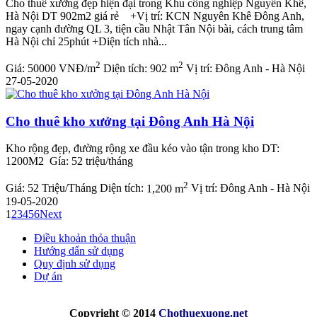
Cho thuê xưởng đẹp hiện đại trong Khu công nghiệp Nguyên Khê,
Hà Nội DT 902m2 giá rẻ +Vị trí: KCN Nguyên Khê Đông Anh,
ngay cạnh đường QL 3, tiện cầu Nhật Tân Nội bài, cách trung tâm
Hà Nội chỉ 25phút +Diện tích nhà...
2
2
Giá:
50000 VNĐ/m
Diện tích:
902 m
Vị trí:
Đông Anh - Hà Nội
27-05-2020
Cho thuê kho xưởng tại Đông Anh Hà Nội
Kho rộng đẹp, đường rộng xe đầu kéo vào tận trong kho DT:
1200M2 Gía: 52 triệu/tháng
2
Giá:
52 Triệu/Tháng
Diện tích:
1,200 m
Vị trí:
Đông Anh - Hà Nội
19-05-2020
1
2
3
4
5
6
Next
Điều khoản thỏa thuận
Hướng dẩn sử dụng
Quy định sử dụng
Dự án
Copyright © 2014
Chothuexuong
.net