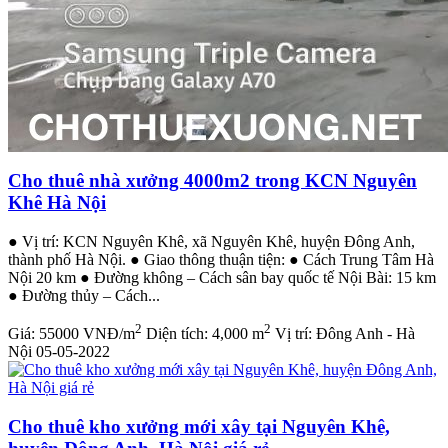
Cho thuê nhà xưởng 4000m2 trong KCN Nguyên
Khê Hà Nội
● Vị trí: KCN Nguyên Khê, xã Nguyên Khê, huyện Đông Anh,
thành phố Hà Nội. ● Giao thông thuận tiện: ● Cách Trung Tâm Hà
Nội 20 km ● Đường không – Cách sân bay quốc tế Nội Bài: 15 km
● Đường thủy – Cách...
2
2
Giá:
55000 VNĐ/m
Diện tích:
4,000 m
Vị trí:
Đông Anh - Hà
Nội
05-05-2022
Cho thuê kho xưởng mới xây tại Nguyên Khê,