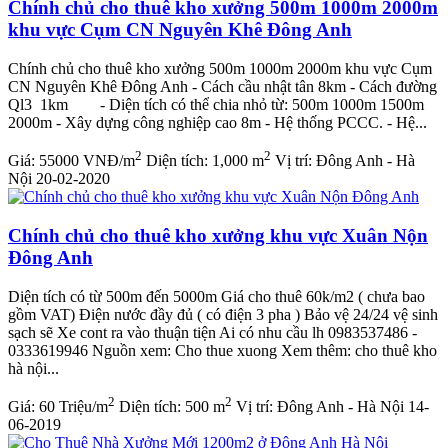
Chính chủ cho thuê kho xưởng 500m 1000m 2000m
khu vực Cụm CN Nguyên Khê Đông Anh
Chính chủ cho thuê kho xưởng 500m 1000m 2000m khu vực Cụm
CN Nguyên Khê Đông Anh - Cách cầu nhật tân 8km - Cách đường
Ql3 1km - Diện tích có thể chia nhỏ từ: 500m 1000m 1500m
2000m - Xây dựng công nghiệp cao 8m - Hệ thống PCCC. - Hệ...
2
2
Giá:
55000 VNĐ/m
Diện tích:
1,000 m
Vị trí:
Đông Anh - Hà
Nội
20-02-2020
Chính chủ cho thuê kho xưởng khu vực Xuân Nộn
Đông Anh
Diện tích có từ 500m đến 5000m Giá cho thuê 60k/m2 ( chưa bao
gồm VAT) Điện nước đầy đủ ( có điện 3 pha ) Bảo vệ 24/24 vệ sinh
sạch sẽ Xe cont ra vào thuận tiện Ai có nhu cầu lh 0983537486 -
0333619946 Nguồn xem: Cho thue xuong Xem thêm: cho thuê kho
hà nội...
2
2
Giá:
60 Triệu/m
Diện tích:
500 m
Vị trí:
Đông Anh - Hà Nội
14-
06-2019