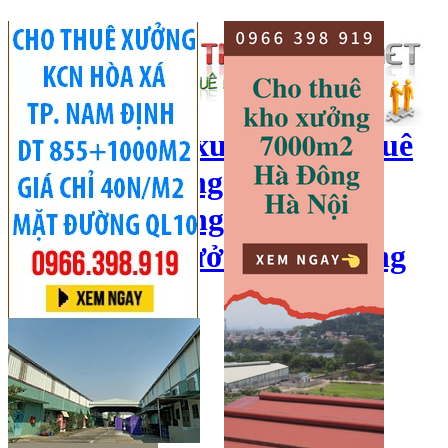
cho thuê kho xưởng, cho thuê
kho, kho xưởng hà nội, cho
thuê nhà xưởng, cho thuê
xưởng, kho xưởng hải dương
Hotline:
0966 398 919
Đăng nhập
|
Đăng ký
Đăng tin bán/cho thuê
Trang chủ