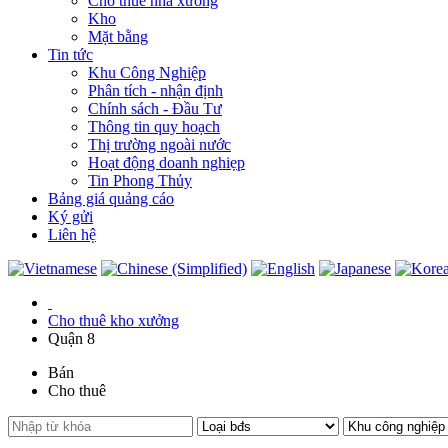
Cho thuê nhà xưởng
Kho
Mặt bằng
Tin tức
Khu Công Nghiệp
Phân tích - nhận định
Chính sách - Đầu Tư
Thông tin quy hoạch
Thị trường ngoài nước
Hoạt động doanh nghiẹp
Tin Phong Thủy
Bảng giá quảng cáo
Ký gửi
Liên hệ
Cho thuê kho xưởng
Quận 8
Bán
Cho thuê