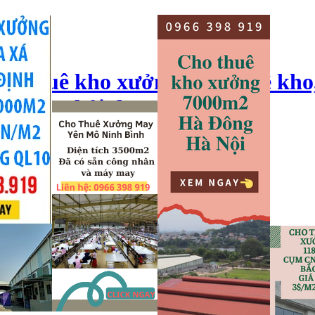
ho thuê kho xưởng, cho thuê kho
o xưởng hải dương