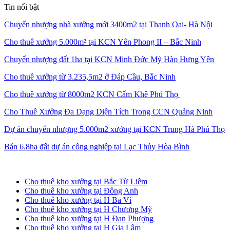
Tin nổi bật
Chuyển nhượng nhà xưởng mới 3400m2 tại Thanh Oai- Hà Nội
Cho thuê xưởng 5.000m² tại KCN Yên Phong II – Bắc Ninh
Chuyển nhượng đất 1ha tại KCN Minh Đức Mỹ Hào Hưng Yên
Cho thuê xưởng từ 3.235,5m2 ở Đáp Cầu, Bắc Ninh
Cho thuê xưởng từ 8000m2 KCN Cẩm Khê Phú Thọ
Cho Thuê Xưởng Đa Dạng Diện Tích Trong CCN Quảng Ninh
Dự án chuyển nhượng 5.000m2 xưởng tại KCN Trung Hà Phú Thọ
Bán 6.8ha đất dự án công nghiệp tại Lạc Thủy Hòa Bình
Cho thuê kho xưởng tại Hà Nội
Cho thuê kho xưởng tại Bắc Từ Liêm
Cho thuê kho xưởng tại Đông Anh
Cho thuê kho xưởng tại H Ba Vì
Cho thuê kho xưởng tại H Chương Mỹ
Cho thuê kho xưởng tại H Đan Phượng
Cho thuê kho xưởng tại H Gia Lâm