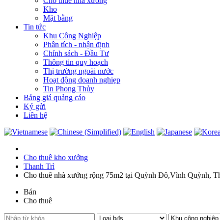
Cho thuê nhà xưởng
Kho
Mặt bằng
Tin tức
Khu Công Nghiệp
Phân tích - nhận định
Chính sách - Đầu Tư
Thông tin quy hoạch
Thị trường ngoài nước
Hoạt động doanh nghiẹp
Tin Phong Thủy
Bảng giá quảng cáo
Ký gửi
Liên hệ
Cho thuê kho xưởng
Thanh Trì
Cho thuê nhà xưởng rộng 75m2 tại Quỳnh Đô,Vĩnh Quỳnh, Th
Bán
Cho thuê