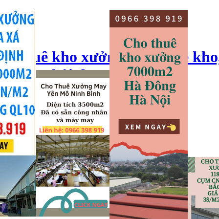
ho thuê kho xưởng, cho thuê kho
o xưởng hải dương