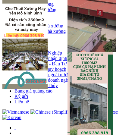
Bán kho, nhà xưởng
Bán kho xưởng
Kho
Mặt bằng
Cho thuê kho, nhà xưởng
Cho thuê nhà xưởng
Kho
Mặt bằng
Tin tức
Khu Công Nghiệp
Phân tích - nhận định
Chính sách - Đầu Tư
Thông tin quy hoạch
Thị trường ngoài nước
Hoạt động doanh nghiẹp
Tin Phong Thủy
Bảng giá quảng cáo
Ký gửi
Liên hệ