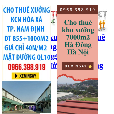
cho thuê kho xưởng, cho thuê
kho, kho xưởng hà nội, cho
thuê nhà xưởng, cho thuê
xưởng, kho xưởng hải dương
Hotline:
0966 398 919
Đăng nhập
|
Đăng ký
Đăng tin bán/cho thuê
Trang chủ