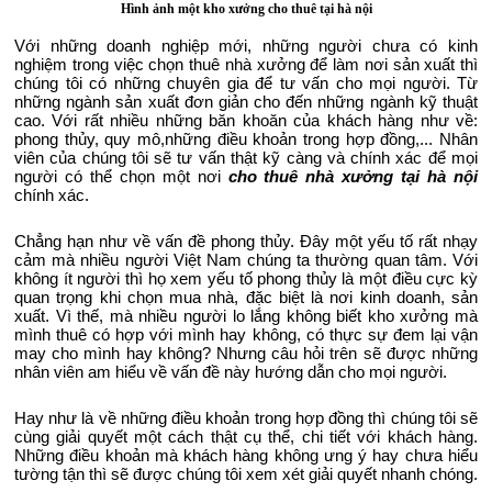
Hình ảnh một kho xưởng cho thuê tại hà nội
Với những doanh nghiệp mới, những người chưa có kinh 
nghiệm trong việc chọn thuê nhà xưởng để làm nơi sản xuất thì 
chúng tôi có những chuyên gia để tư vấn cho mọi người. Từ 
những ngành sản xuất đơn giản cho đến những ngành kỹ thuật 
cao. Với rất nhiều những băn khoăn của khách hàng như về: 
phong thủy, quy mô,những điều khoản trong hợp đồng,... Nhân 
viên của chúng tôi sẽ tư vấn thật kỹ càng và chính xác để mọi 
người có thể chọn một nơi 
cho thuê nhà xưởng tại hà nội
chính xác. 
Chẳng hạn như về vấn đề phong thủy. Đây một yếu tố rất nhạy 
cảm mà nhiều người Việt Nam chúng ta thường quan tâm. Với 
không ít người thì họ xem yếu tố phong thủy là một điều cực kỳ 
quan trọng khi chọn mua nhà, đặc biệt là nơi kinh doanh, sản 
xuất. Vì thế, mà nhiều người lo lắng không biết kho xưởng mà 
mình thuê có hợp với mình hay không, có thực sự đem lại vận 
may cho mình hay không? Nhưng câu hỏi trên sẽ được những 
nhân viên am hiểu về vấn đề này hướng dẫn cho mọi người. 
Hay như là về những điều khoản trong hợp đồng thì chúng tôi sẽ 
cùng giải quyết một cách thật cụ thể, chi tiết với khách hàng. 
Những điều khoản mà khách hàng không ưng ý hay chưa hiểu 
tường tận thì sẽ được chúng tôi xem xét giải quyết nhanh chóng. 