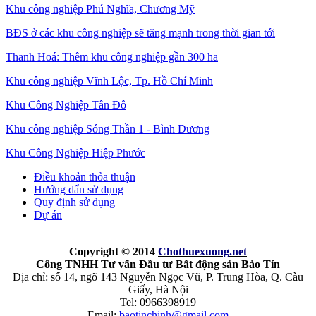
Khu công nghiệp Phú Nghĩa, Chương Mỹ
BĐS ở các khu công nghiệp sẽ tăng mạnh trong thời gian tới
Thanh Hoá: Thêm khu công nghiệp gần 300 ha
Khu công nghiệp Vĩnh Lộc, Tp. Hồ Chí Minh
Khu Công Nghiệp Tân Đô
Khu công nghiệp Sóng Thần 1 - Bình Dương
Khu Công Nghiệp Hiệp Phước
Điều khoản thỏa thuận
Hướng dẩn sử dụng
Quy định sử dụng
Dự án
Copyright © 2014
Chothuexuong
.net
Công TNHH Tư vấn Đầu tư Bất động sản Bảo Tín
Địa chỉ: số 14, ngõ 143 Nguyễn Ngọc Vũ, P. Trung Hòa, Q. Càu
Giấy, Hà Nội
Tel: 0966398919
Email:
baotinchinh@gmail.com