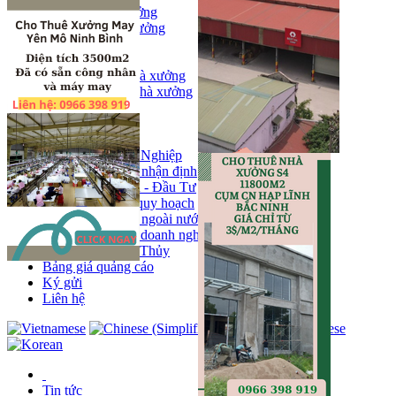
Bán kho, nhà xưởng
Bán kho xưởng
Kho
Mặt bằng
Cho thuê kho, nhà xưởng
Cho thuê nhà xưởng
Kho
Mặt bằng
Tin tức
Khu Công Nghiệp
Phân tích - nhận định
Chính sách - Đầu Tư
Thông tin quy hoạch
Thị trường ngoài nước
Hoạt động doanh nghiẹp
Tin Phong Thủy
Bảng giá quảng cáo
Ký gửi
Liên hệ
Tin tức