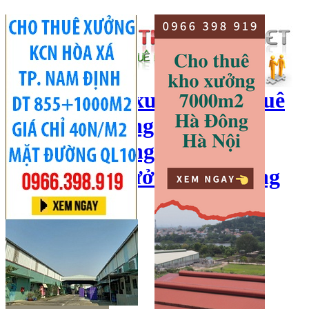
cho thuê kho xưởng, cho thuê
kho, kho xưởng hà nội, cho
thuê nhà xưởng, cho thuê
xưởng, kho xưởng hải dương
Hotline:
0966 398 919
Đăng nhập
|
Đăng ký
Đăng tin bán/cho thuê
Trang chủ