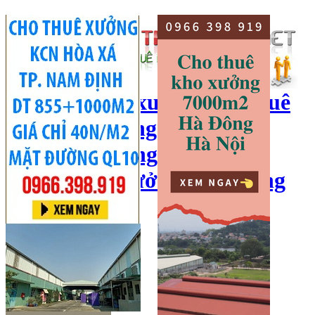
cho thuê kho xưởng, cho thuê
kho, kho xưởng hà nội, cho
thuê nhà xưởng, cho thuê
xưởng, kho xưởng hải dương
Hotline:
0966 398 919
Đăng nhập
|
Đăng ký
Đăng tin bán/cho thuê
Trang chủ