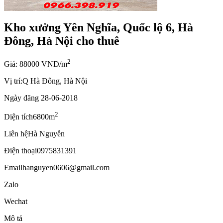
Kho xưởng Yên Nghĩa, Quốc lộ 6, Hà
Đông, Hà Nội cho thuê
2
Giá: 88000 VNĐ/m
Vị trí:
Q Hà Đông, Hà Nội
Ngày đăng
28-06-2018
2
Diện tích
6800m
Liên hệ
Hà Nguyễn
Điện thoại
0975831391
Email
hanguyen0606@gmail.com
Zalo
Wechat
Mô tả