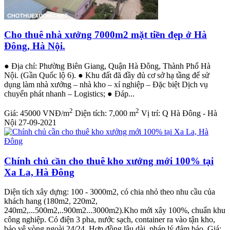
Cho thuê nhà xưởng 7000m2 mặt tiền đẹp ở Hà
Đông, Hà Nội.
● Địa chỉ: Phường Biên Giang, Quận Hà Đông, Thành Phố Hà
Nội. (Gần Quốc lộ 6). ● Khu đất đã đầy đủ cơ sở hạ tầng để sử
dụng làm nhà xưởng – nhà kho – xí nghiệp – Đặc biệt Dịch vụ
chuyển phát nhanh – Logistics; ● Đáp...
2
2
Giá:
45000 VNĐ/m
Diện tích:
7,000 m
Vị trí:
Q Hà Đông - Hà
Nội
27-09-2021
Chính chủ cần cho thuê kho xưởng mới 100% tại
Xa La, Hà Đông
Diện tích xây dựng: 100 - 3000m2, có chia nhỏ theo nhu cầu của
khách hang (180m2, 220m2,
240m2,...500m2,..900m2...3000m2).Kho mới xây 100%, chuẩn khu
công nghiệp. Có điện 3 pha, nước sạch, container ra vào tận kho,
bảo vệ vòng ngoài 24/24. Hợp đồng lâu dài, pháp lý đảm bảo. Giá: