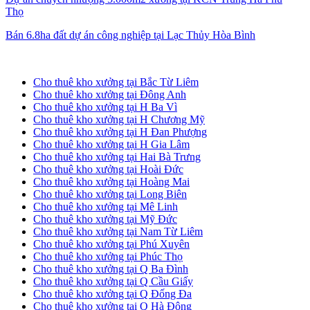
Thọ
Bán 6.8ha đất dự án công nghiệp tại Lạc Thủy Hòa Bình
Cho thuê kho xưởng tại Hà Nội
Cho thuê kho xưởng tại Bắc Từ Liêm
Cho thuê kho xưởng tại Đông Anh
Cho thuê kho xưởng tại H Ba Vì
Cho thuê kho xưởng tại H Chương Mỹ
Cho thuê kho xưởng tại H Đan Phượng
Cho thuê kho xưởng tại H Gia Lâm
Cho thuê kho xưởng tại Hai Bà Trưng
Cho thuê kho xưởng tại Hoài Đức
Cho thuê kho xưởng tại Hoàng Mai
Cho thuê kho xưởng tại Long Biên
Cho thuê kho xưởng tại Mê Linh
Cho thuê kho xưởng tại Mỹ Đức
Cho thuê kho xưởng tại Nam Từ Liêm
Cho thuê kho xưởng tại Phú Xuyên
Cho thuê kho xưởng tại Phúc Thọ
Cho thuê kho xưởng tại Q Ba Đình
Cho thuê kho xưởng tại Q Cầu Giấy
Cho thuê kho xưởng tại Q Đống Đa
Cho thuê kho xưởng tại Q Hà Đông