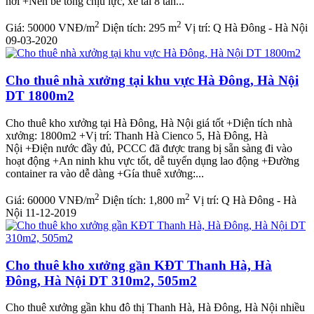
nơi +Nền bê tông chịu lực, xe tải 8 tấn...
2
2
Giá:
50000 VNĐ/m
Diện tích:
295 m
Vị trí:
Q Hà Đông - Hà Nội
09-03-2020
Cho thuê nhà xưởng tại khu vực Hà Đông, Hà Nội
DT 1800m2
Cho thuê kho xưởng tại Hà Đông, Hà Nội giá tốt +Diện tích nhà
xưởng: 1800m2 +Vị trí: Thanh Hà Cienco 5, Hà Đông, Hà
Nội +Điện nước đầy đủ, PCCC đã được trang bị sẵn sàng đi vào
hoạt động +An ninh khu vực tốt, dễ tuyển dụng lao động +Đường
container ra vào dễ dàng +Gía thuê xưởng:...
2
2
Giá:
60000 VNĐ/m
Diện tích:
1,800 m
Vị trí:
Q Hà Đông - Hà
Nội
11-12-2019
Cho thuê kho xưởng gần KĐT Thanh Hà, Hà
Đông, Hà Nội DT 310m2, 505m2
Cho thuê xưởng gần khu đô thị Thanh Hà, Hà Đông, Hà Nội nhiều