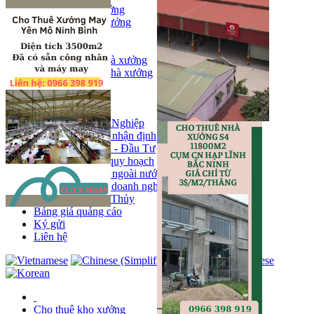
Bán kho, nhà xưởng
Bán kho xưởng
Kho
Mặt bằng
Cho thuê kho, nhà xưởng
Cho thuê nhà xưởng
Kho
Mặt bằng
Tin tức
Khu Công Nghiệp
Phân tích - nhận định
Chính sách - Đầu Tư
Thông tin quy hoạch
Thị trường ngoài nước
Hoạt động doanh nghiẹp
Tin Phong Thủy
Bảng giá quảng cáo
Ký gửi
Liên hệ
Cho thuê kho xưởng