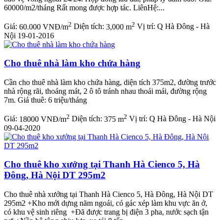
60000/m2/tháng Rất mong được hợp tác. LiênHệ:...
2
2
Giá:
60.000 VNĐ/m
Diện tích:
3,000 m
Vị trí:
Q Hà Đông - Hà
Nội
19-01-2016
Cho thuê nhà làm kho chứa hàng
Cần cho thuê nhà làm kho chứa hàng, diện tích 375m2, đường trước
nhà rộng rãi, thoáng mát, 2 ô tô tránh nhau thoải mái, đường rộng
7m. Giá thuê: 6 triệu/tháng
2
2
Giá:
18000 VNĐ/m
Diện tích:
375 m
Vị trí:
Q Hà Đông - Hà Nội
09-04-2020
Cho thuê kho xưởng tại Thanh Hà Cienco 5, Hà
Đông, Hà Nội DT 295m2
Cho thuê nhà xưởng tại Thanh Hà Cienco 5, Hà Đông, Hà Nội DT
295m2 +Kho mới dựng năm ngoái, có gác xép làm khu vực ăn ở,
có khu vệ sinh riêng +Đã được trang bị điện 3 pha, nước sạch tận