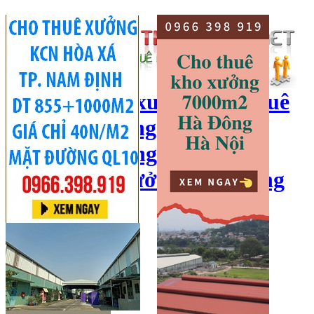
cho thuê kho xưởng, cho thuê
kho, kho xưởng hà nội, cho
thuê nhà xưởng, cho thuê
xưởng, kho xưởng hải dương
Hotline:
0966 398 919
Đăng nhập
|
Đăng ký
Đăng tin bán/cho thuê
Trang chủ