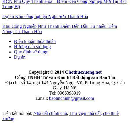
KCN Phú Quý Thanh Hóa – Điểm Đến Công Nghiệp Mới Tại Bắc
Trung Bộ
Dự án Khu công nghiệp Nghi Sơn Thanh Hóa
Khu Công Nghiệp Như Thanh Điểm Đến Đầu Tư nhiều Tiềm
Năng Tại Thanh Hóa
Điều khoản thỏa thuận
Hướng dẩn sử dụng
Quy định sử dụng
Dự án
Copyright © 2014
Chothuexuong
.net
Công TNHH Tư vấn Đầu tư Bất động sản Bảo Tín
Địa chỉ: số 14, ngõ 143 Nguyễn Ngọc Vũ, P. Trung Hòa, Q. Càu
Giấy, Hà Nội
Tel: 0966398919
Email:
baotinchinh@gmail.com
Liên kết nổi bật:
Nhà đất chính chủ
,
Thư viện nhà đất
,
cho thuê
xưởng