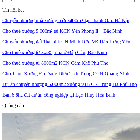
Tin nổi bật
Chuyển nhượng nhà xưởng mới 3400m2 tại Thanh Oai- Hà Nội
Cho thuê xưởng 5.000m² tại KCN Yên Phong II – Bắc Ninh
Chuyển nhượng đất 1ha tại KCN Minh Đức Mỹ Hào Hưng Yên
Cho thuê xưởng từ 3.235,5m2 ở Đáp Cầu, Bắc Ninh
Cho thuê xưởng từ 8000m2 KCN Cẩm Khê Phú Thọ
Cho Thuê Xưởng Đa Dạng Diện Tích Trong CCN Quảng Ninh
Dự án chuyển nhượng 5.000m2 xưởng tại KCN Trung Hà Phú Thọ
Bán 6.8ha đất dự án công nghiệp tại Lạc Thủy Hòa Bình
Quảng cáo