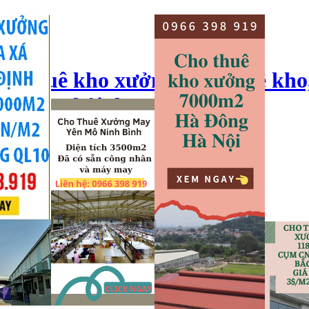
ho thuê kho xưởng, cho thuê kho
o xưởng hải dương