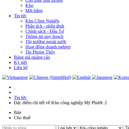
Cho thuê nhà xưởng
Kho
Mặt bằng
Tin tức
Khu Công Nghiệp
Phân tích - nhận định
Chính sách - Đầu Tư
Thông tin quy hoạch
Thị trường ngoài nước
Hoạt động doanh nghiẹp
Tin Phong Thủy
Bảng giá quảng cáo
Ký gửi
Liên hệ
Tin tức
Đặc điểm chi tiết về Khu công nghiệp Mỹ Phước 2
Bán
Cho thuê