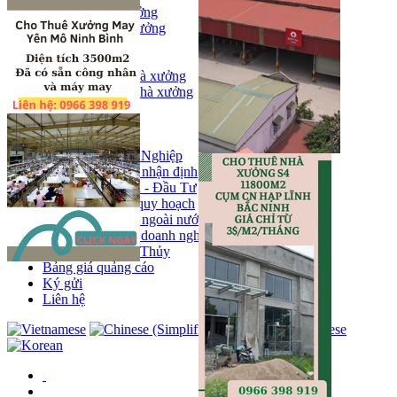
Bán kho, nhà xưởng
Bán kho xưởng
Kho
Mặt bằng
Cho thuê kho, nhà xưởng
Cho thuê nhà xưởng
Kho
Mặt bằng
Tin tức
Khu Công Nghiệp
Phân tích - nhận định
Chính sách - Đầu Tư
Thông tin quy hoạch
Thị trường ngoài nước
Hoạt động doanh nghiẹp
Tin Phong Thủy
Bảng giá quảng cáo
Ký gửi
Liên hệ