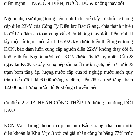
điểm mạnh 1- NGUỒN ĐIỆN, NƯỚC ĐỦ & không thay đổi
Nguồn điện sử dụng trong tiến trình I chủ yếu lấy từ khối hệ thống
cấp điện 22kV của Công Ty Điện lực Bắc Giang, chia thành nhiều
lộ để bảo đảm an toàn cung cấp điện không thay đổi. Tiến trình II
lấy điện từ trạm biến áp 110kV/22kV được kiến thiết ngay trong
KCN, bảo đảm luôn cung cấp nguồn điện 22kV không thay đổi &
không thiếu. Nguồn nước của KCN được lấy từ tuy nhiên Cầu &
ngay tại KCN sẽ xây xí nghiệp sản xuất nước sạch, bể trữ nước &
trạm bơm tăng áp, lượng nước cấp của xí nghiệp nước sạch quy
trình tiến độ I là 6.000m3/ngày đêm, tiến độ sau sẽ tăng thêm
12.000m3, lượng nước đủ & không chuyển biến.
ưu điểm 2 -GIÁ NHÂN CÔNG THẤP, lực lượng lao động DỒI
DÀO
KCN Vân Trung thuộc địa phận tỉnh Bắc Giang, địa bàn được
điều khoản là Khu Vực 3 với cái giá nhân công hỉ bằng 77% mức