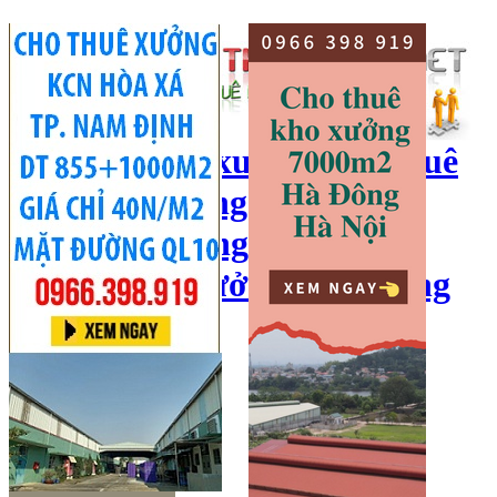
cho thuê kho xưởng, cho thuê
kho, kho xưởng hà nội, cho
thuê nhà xưởng, cho thuê
xưởng, kho xưởng hải dương
Hotline:
0966 398 919
Đăng nhập
|
Đăng ký
Đăng tin bán/cho thuê
Trang chủ