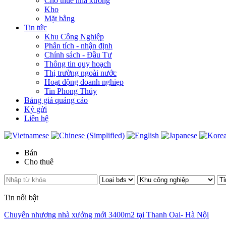
Cho thuê nhà xưởng
Kho
Mặt bằng
Tin tức
Khu Công Nghiệp
Phân tích - nhận định
Chính sách - Đầu Tư
Thông tin quy hoạch
Thị trường ngoài nước
Hoạt động doanh nghiẹp
Tin Phong Thủy
Bảng giá quảng cáo
Ký gửi
Liên hệ
Bán
Cho thuê
Tin nổi bật
Chuyển nhượng nhà xưởng mới 3400m2 tại Thanh Oai- Hà Nội