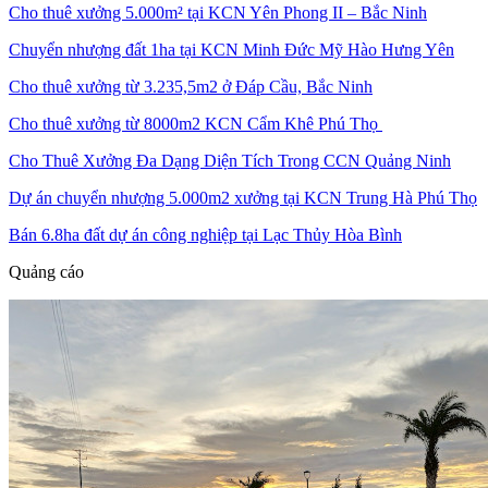
Cho thuê xưởng 5.000m² tại KCN Yên Phong II – Bắc Ninh
Chuyển nhượng đất 1ha tại KCN Minh Đức Mỹ Hào Hưng Yên
Cho thuê xưởng từ 3.235,5m2 ở Đáp Cầu, Bắc Ninh
Cho thuê xưởng từ 8000m2 KCN Cẩm Khê Phú Thọ
Cho Thuê Xưởng Đa Dạng Diện Tích Trong CCN Quảng Ninh
Dự án chuyển nhượng 5.000m2 xưởng tại KCN Trung Hà Phú Thọ
Bán 6.8ha đất dự án công nghiệp tại Lạc Thủy Hòa Bình
Quảng cáo