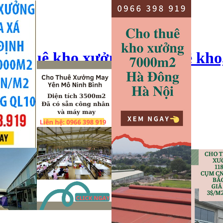
ho thuê kho xưởng, cho thuê kho
o xưởng hải dương