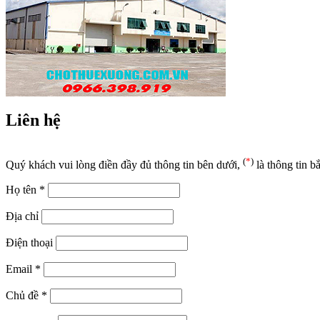
Liên hệ
(
*
)
Quý khách vui lòng điền đầy đủ thông tin bên dưới,
là thông tin b
Họ tên
*
Địa chỉ
Điện thoại
Email
*
Chủ đề
*