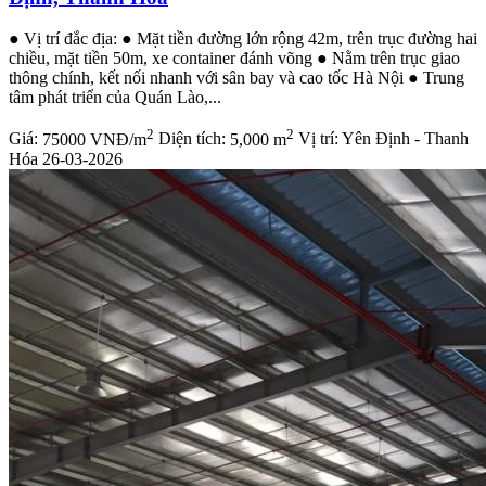
● Vị trí đắc địa: ● Mặt tiền đường lớn rộng 42m, trên trục đường hai
chiều, mặt tiền 50m, xe container đánh võng ● Nằm trên trục giao
thông chính, kết nối nhanh với sân bay và cao tốc Hà Nội ● Trung
tâm phát triển của Quán Lào,...
2
2
Giá:
75000 VNĐ/m
Diện tích:
5,000 m
Vị trí:
Yên Định - Thanh
Hóa
26-03-2026