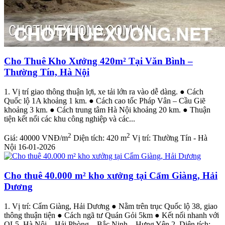
Cho Thuê Kho Xưởng 420m² Tại Văn Bình –
Thường Tín, Hà Nội
1. Vị trí giao thông thuận lợi, xe tải lớn ra vào dễ dàng. ● Cách
Quốc lộ 1A khoảng 1 km. ● Cách cao tốc Pháp Vân – Cầu Giẽ
khoảng 3 km. ● Cách trung tâm Hà Nội khoảng 20 km. ● Thuận
tiện kết nối các khu công nghiệp và các...
2
2
Giá:
40000 VNĐ/m
Diện tích:
420 m
Vị trí:
Thường Tín - Hà
Nội
16-01-2026
Cho thuê 40.000 m² kho xưởng tại Cẩm Giàng, Hải
Dương
1. Vị trí: Cẩm Giàng, Hải Dương ● Nằm trên trục Quốc lộ 38, giao
thông thuận tiện ● Cách ngã tư Quán Gỏi 5km ● Kết nối nhanh với
QL5, Hà Nội – Hải Phòng – Bắc Ninh – Hưng Yên 2. Diện tích: