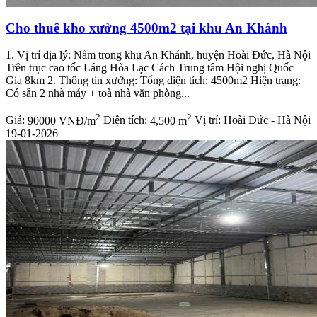
Cho thuê kho xưởng 4500m2 tại khu An Khánh
1. Vị trí địa lý: Nằm trong khu An Khánh, huyện Hoài Đức, Hà Nội
Trên trục cao tốc Láng Hòa Lạc Cách Trung tâm Hội nghị Quốc
Gia 8km 2. Thông tin xưởng: Tổng diện tích: 4500m2 Hiện trạng:
Có sẵn 2 nhà máy + toà nhà văn phòng...
2
2
Giá:
90000 VNĐ/m
Diện tích:
4,500 m
Vị trí:
Hoài Đức - Hà Nội
19-01-2026