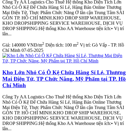
Công Ty AA Logistics Cho Thuê Hệ thống Kho Diện Tích Lớn
Nhỏ Có Ô Kệ Để Chứa Hàng Sỉ Lẻ, Hàng Bán Online Thương
Mại Điện Tử, Thực Phẩm Chức Năng Ở lân cận Trung Tâm SÀI
GÒN TP. HỒ CHÍ MINH.KHO DROP SHIP WAREHOUSE,
KHO DROPSHIPPING SERVICE WAREHOUSE, DỊCH VỤ
DROP SHIPPING:Hệ thống Kho AA Warehouse tiện ích:• Vị trí
lân...
2
2
Giá:
140000 VNĐ/m
Diện tích:
100 m
Vị trí:
Gò Vấp - TP. Hồ
Chí Minh
07-05-2025
Kho Lớn Nhỏ Có Ô Kệ Chứa Hàng Sỉ Lẻ, Thương
Mại Điện Tử, TP Chức Năng, Mỹ Phẩm tại TP. Hồ
Chí Minh
Công Ty AA Logistics Cho Thuê Hệ thống Kho Diện Tích Lớn
Nhỏ Có Ô Kệ Để Chứa Hàng Sỉ Lẻ, Hàng Bán Online Thương
Mại Điện Tử, Thực Phẩm Chức Năng Ở lân cận Trung Tâm SÀI
GÒN TP. HỒ CHÍ MINH.KHO DROP SHIP WAREHOUSE,
KHO DROPSHIPPING SERVICE WAREHOUSE, DỊCH VỤ
DROP SHIPPING:Hệ thống Kho AA Warehouse tiện ích:• Vị trí
lân...