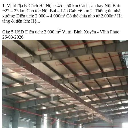
1. Vị trí địa lý Cách Hà Nội: ~45 – 50 km Cách sân bay Nội Bài:
~22 – 23 km Cao tốc Nội Bài – Lào Cai: ~6 km 2. Thông tin nhà
xưởng: Diện tích: 2.000 – 4.000m² Có thể chia nhỏ từ 2.000m² Hạ
tầng & tiện ích: Hệ...
2
Giá:
5 USD
Diện tích:
2,000 m
Vị trí:
Bình Xuyên - Vĩnh Phúc
26-03-2026