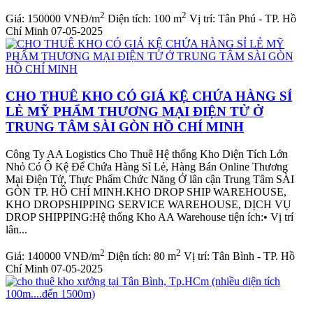
2
2
Giá:
150000 VNĐ/m
Diện tích:
100 m
Vị trí:
Tân Phú - TP. Hồ
Chí Minh
07-05-2025
CHO THUÊ KHO CÓ GIÁ KỆ CHỨA HÀNG SỈ
LẺ MỸ PHẨM THƯƠNG MẠI ĐIỆN TỬ Ở
TRUNG TÂM SÀI GÒN HỒ CHÍ MINH
Công Ty AA Logistics Cho Thuê Hệ thống Kho Diện Tích Lớn
Nhỏ Có Ô Kệ Để Chứa Hàng Sỉ Lẻ, Hàng Bán Online Thương
Mại Điện Tử, Thực Phẩm Chức Năng Ở lân cận Trung Tâm SÀI
GÒN TP. HỒ CHÍ MINH.KHO DROP SHIP WAREHOUSE,
KHO DROPSHIPPING SERVICE WAREHOUSE, DỊCH VỤ
DROP SHIPPING:Hệ thống Kho AA Warehouse tiện ích:• Vị trí
lân...
2
2
Giá:
140000 VNĐ/m
Diện tích:
80 m
Vị trí:
Tân Bình - TP. Hồ
Chí Minh
07-05-2025