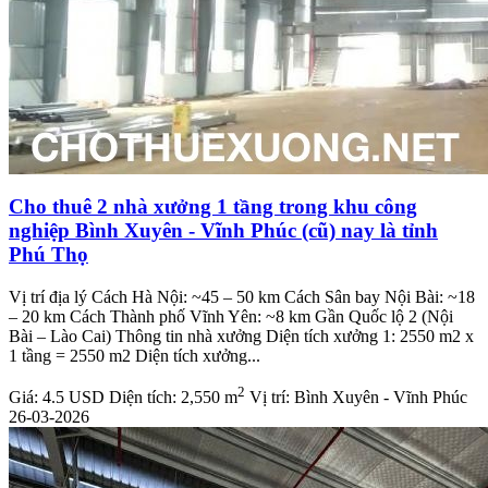
Cho thuê 2 nhà xưởng 1 tầng trong khu công
nghiệp Bình Xuyên - Vĩnh Phúc (cũ) nay là tỉnh
Phú Thọ
Vị trí địa lý Cách Hà Nội: ~45 – 50 km Cách Sân bay Nội Bài: ~18
– 20 km Cách Thành phố Vĩnh Yên: ~8 km Gần Quốc lộ 2 (Nội
Bài – Lào Cai) Thông tin nhà xưởng Diện tích xưởng 1: 2550 m2 x
1 tầng = 2550 m2 Diện tích xưởng...
2
Giá:
4.5 USD
Diện tích:
2,550 m
Vị trí:
Bình Xuyên - Vĩnh Phúc
26-03-2026