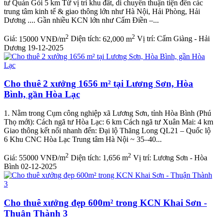
tư Quán Gỏi 5 km Từ vị trí khu đất, di chuyển thuận tiện đến các
trung tâm kinh tế & giao thông lớn như Hà Nội, Hải Phòng, Hải
Dương .... Gần nhiều KCN lớn như Cẩm Điền –...
2
2
Giá:
15000 VNĐ/m
Diện tích:
62,000 m
Vị trí:
Cẩm Giàng - Hải
Dương
19-12-2025
Cho thuê 2 xưởng 1656 m² tại Lương Sơn, Hòa
Bình, gần Hòa Lạc
1. Nằm trong Cụm công nghiệp xã Lương Sơn, tỉnh Hòa Bình (Phú
Thọ mới): Cách ngã tư Hòa Lạc: 6 km Cách ngã tư Xuân Mai: 4 km
Giao thông kết nối nhanh đến: Đại lộ Thăng Long QL21 – Quốc lộ
6 Khu CNC Hòa Lạc Trung tâm Hà Nội ~ 35–40...
2
2
Giá:
55000 VNĐ/m
Diện tích:
1,656 m
Vị trí:
Lương Sơn - Hòa
Bình
02-12-2025
Cho thuê xưởng đẹp 600m² trong KCN Khai Sơn -
Thuận Thành 3