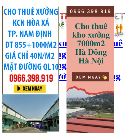
cho thuê kho xưởng, cho thuê
kho, kho xưởng hà nội, cho
thuê nhà xưởng, cho thuê
xưởng, kho xưởng hải dương
Hotline:
0966 398 919
Đăng nhập
|
Đăng ký
Đăng tin bán/cho thuê
Trang chủ