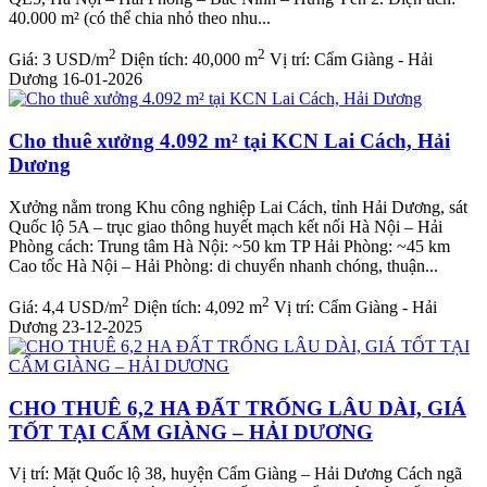
40.000 m² (có thể chia nhỏ theo nhu...
2
2
Giá:
3 USD/m
Diện tích:
40,000 m
Vị trí:
Cẩm Giàng - Hải
Dương
16-01-2026
Cho thuê xưởng 4.092 m² tại KCN Lai Cách, Hải
Dương
Xưởng nằm trong Khu công nghiệp Lai Cách, tỉnh Hải Dương, sát
Quốc lộ 5A – trục giao thông huyết mạch kết nối Hà Nội – Hải
Phòng cách: Trung tâm Hà Nội: ~50 km TP Hải Phòng: ~45 km
Cao tốc Hà Nội – Hải Phòng: di chuyển nhanh chóng, thuận...
2
2
Giá:
4,4 USD/m
Diện tích:
4,092 m
Vị trí:
Cẩm Giàng - Hải
Dương
23-12-2025
CHO THUÊ 6,2 HA ĐẤT TRỐNG LÂU DÀI, GIÁ
TỐT TẠI CẨM GIÀNG – HẢI DƯƠNG
Vị trí: Mặt Quốc lộ 38, huyện Cẩm Giàng – Hải Dương Cách ngã