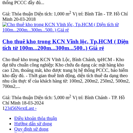
thống PCCC đầy đủ...
2
Giá:
Thỏa thuận
Diện tích:
1,000 m
Vị trí:
Bình Tân - TP. Hồ Chí
Minh
20-03-2018
Cho thuê kho trong KCN Vĩnh lộc, Tp.HCM ( Diện
tích từ 100m...200m...300m...500..) Giá rẻ
Cho thuê kho trong KCN Vĩnh Lộc, Bình Chánh, tpHCM - Kho
đạt tiêu chuẩn công nghiệp: Kho chứa đa dạng các mặt hàng kho
cao 12m, thoáng mát, kho được trang bị hệ thống PCCC, bảo hiểm
kho đầy đủ. - Thời gian thuê linh động, diện tích thuê đa dạng theo
nhu cầu thực tế của khách hàng từ: 100m2, 200m2, 250m2, 500m2,
700m2,...
2
Giá:
Thỏa thuận
Diện tích:
5,000 m
Vị trí:
Bình Chánh - TP. Hồ
Chí Minh
18-03-2024
1
2
3
4
5
6
Next
Last ›
Điều khoản thỏa thuận
Hướng dẩn sử dụng
Quy định sử dụng