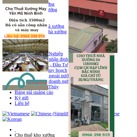
Bán kho, nhà xưởng
Bán kho xưởng
Kho
Mặt bằng
Cho thuê kho, nhà xưởng
Cho thuê nhà xưởng
Kho
Mặt bằng
Tin tức
Khu Công Nghiệp
Phân tích - nhận định
Chính sách - Đầu Tư
Thông tin quy hoạch
Thị trường ngoài nước
Hoạt động doanh nghiẹp
Tin Phong Thủy
Bảng giá quảng cáo
Ký gửi
Liên hệ
Cho thuê kho xưởng