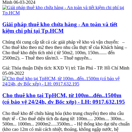
Minh
06-03-2024
Giải pháp thuê kho chứa hàng - An toàn và tiết
kiệm chi phí tại Tp.HCM
Chúng tôi cung cấp tất cả các giải pháp về kho và vận chuyển: –
Cho thuê kho theo m2 theo theo nhu cầu thực tế của Khách hàng –
Cho thuê kho diện tích nhỏ ( từ 50m2, 100m, 150m....... đến
2500m2). – Thuê theo tấn/m3. – Thuê nguyên...
Giá:
Thỏa thuận
Diện tích:
KXĐ
Vị trí:
Tân Phú - TP. Hồ Chí Minh
05-09-2022
Cho thuê kho tại TpHCM, từ 100m...đến..1500m
(có bảo vệ 24/24h, dv Bốc xếp) - LH: 0917.632.195
Cho thuê kho để chứa hàng hóa (kho trung chuyển) theo nhu cầu
thực tế - Cho thuê diện tích đa dạng từ: 100m..... 200m.... 300m...
500m... 1000m... 2000m2.....3500m... - Hệ thống kho đạt tiêu chuẩn
(kho cao 12m có mái cách nhiệt, thoáng, không ngập nước, hệ