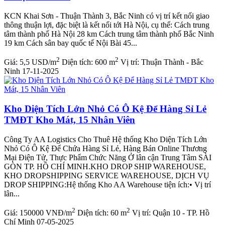
KCN Khai Sơn - Thuận Thành 3, Bắc Ninh có vị trí kết nối giao
thông thuận lợi, đặc biệt là kết nối tới Hà Nội, cụ thể: Cách trung
tâm thành phố Hà Nội 28 km Cách trung tâm thành phố Bắc Ninh
19 km Cách sân bay quốc tế Nội Bài 45...
2
2
Giá:
5,5 USD/m
Diện tích:
600 m
Vị trí:
Thuận Thành - Bắc
Ninh
17-11-2025
Kho Diện Tích Lớn Nhỏ Có Ô Kệ Để Hàng Sỉ Lẻ
TMĐT Kho Mát, 15 Nhân Viên
Công Ty AA Logistics Cho Thuê Hệ thống Kho Diện Tích Lớn
Nhỏ Có Ô Kệ Để Chứa Hàng Sỉ Lẻ, Hàng Bán Online Thương
Mại Điện Tử, Thực Phẩm Chức Năng Ở lân cận Trung Tâm SÀI
GÒN TP. HỒ CHÍ MINH.KHO DROP SHIP WAREHOUSE,
KHO DROPSHIPPING SERVICE WAREHOUSE, DỊCH VỤ
DROP SHIPPING:Hệ thống Kho AA Warehouse tiện ích:• Vị trí
lân...
2
2
Giá:
150000 VNĐ/m
Diện tích:
60 m
Vị trí:
Quận 10 - TP. Hồ
Chí Minh
07-05-2025