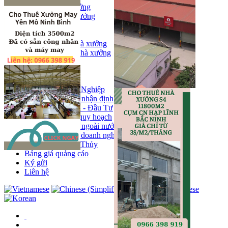
Bán kho, nhà xưởng
Bán kho xưởng
Kho
Mặt bằng
Cho thuê kho, nhà xưởng
Cho thuê nhà xưởng
Kho
Mặt bằng
Tin tức
Khu Công Nghiệp
Phân tích - nhận định
Chính sách - Đầu Tư
Thông tin quy hoạch
Thị trường ngoài nước
Hoạt động doanh nghiẹp
Tin Phong Thủy
Bảng giá quảng cáo
Ký gửi
Liên hệ