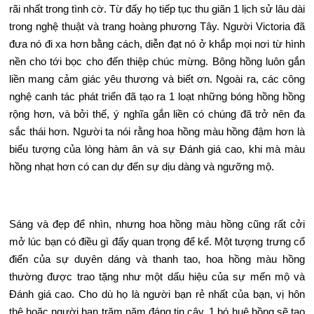
rãi nhất trong tình cờ. Từ đấy họ tiếp tục thu giãn 1 lịch sử lâu dài
trong nghệ thuật và trang hoàng phương Tây. Người Victoria đã
đưa nó đi xa hơn bằng cách, diễn đạt nó ở khắp mọi nơi từ hình
nền cho tới bọc cho đến thiệp chúc mừng. Bông hồng luôn gắn
liền mang cảm giác yêu thương và biết ơn. Ngoài ra, các công
nghệ canh tác phát triển đã tạo ra 1 loạt những bóng hồng hồng
rộng hơn, và bởi thế, ý nghĩa gắn liền có chúng đã trở nên đa
sắc thái hơn. Người ta nói rằng hoa hồng màu hồng đậm hơn là
biểu tượng của lòng hàm ân và sự Đánh giá cao, khi mà màu
hồng nhạt hơn có can dự đến sự dịu dàng và ngưỡng mộ.
Sáng và đẹp để nhìn, nhưng hoa hồng màu hồng cũng rất cởi
mở lúc bạn có điều gì đấy quan trọng để kể. Một tượng trưng cổ
điển của sự duyên dáng và thanh tao, hoa hồng màu hồng
thường được trao tặng như một dấu hiệu của sự mến mộ và
Đánh giá cao. Cho dù họ là người bạn rẻ nhất của bạn, vị hôn
thê hoặc người bạn trăm năm đáng tin cậy, 1 bó huê hồng sẽ tạo