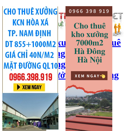
cho thuê kho xưởng, cho thuê
kho, kho xưởng hà nội, cho
thuê nhà xưởng, cho thuê
xưởng, kho xưởng hải dương
Hotline:
0966 398 919
Đăng nhập
|
Đăng ký
Đăng tin bán/cho thuê
Trang chủ