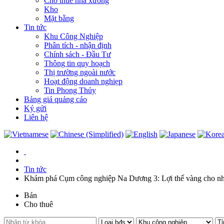
Cho thuê nhà xưởng
Kho
Mặt bằng
Tin tức
Khu Công Nghiệp
Phân tích - nhận định
Chính sách - Đầu Tư
Thông tin quy hoạch
Thị trường ngoài nước
Hoạt động doanh nghiẹp
Tin Phong Thủy
Bảng giá quảng cáo
Ký gửi
Liên hệ
Tin tức
Khám phá Cụm công nghiệp Na Dương 3: Lợi thế vàng cho nh
Bán
Cho thuê