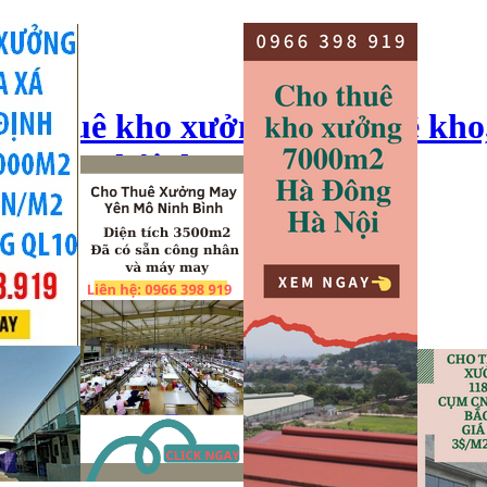
ho thuê kho xưởng, cho thuê kho
o xưởng hải dương