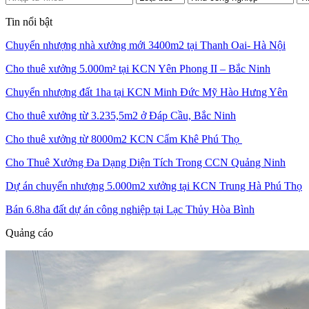
Tin nổi bật
Chuyển nhượng nhà xưởng mới 3400m2 tại Thanh Oai- Hà Nội
Cho thuê xưởng 5.000m² tại KCN Yên Phong II – Bắc Ninh
Chuyển nhượng đất 1ha tại KCN Minh Đức Mỹ Hào Hưng Yên
Cho thuê xưởng từ 3.235,5m2 ở Đáp Cầu, Bắc Ninh
Cho thuê xưởng từ 8000m2 KCN Cẩm Khê Phú Thọ
Cho Thuê Xưởng Đa Dạng Diện Tích Trong CCN Quảng Ninh
Dự án chuyển nhượng 5.000m2 xưởng tại KCN Trung Hà Phú Thọ
Bán 6.8ha đất dự án công nghiệp tại Lạc Thủy Hòa Bình
Quảng cáo