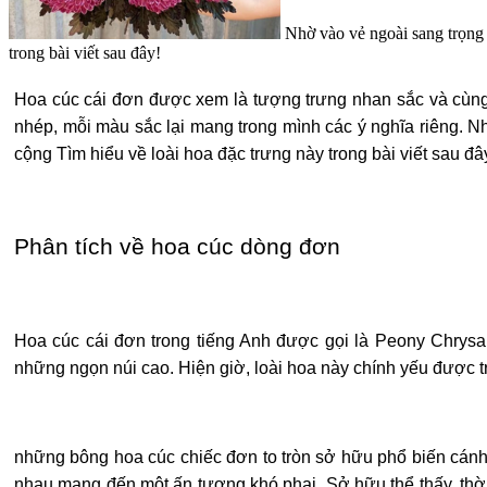
Nhờ vào vẻ ngoài sang trọng 
trong bài viết sau đây!
Hoa cúc cái đơn được xem là tượng trưng nhan sắc và cùng 
nhép, mỗi màu sắc lại mang trong mình các ý nghĩa riêng. 
cộng Tìm hiểu về loài hoa đặc trưng này trong bài viết sau đâ
Phân tích về hoa cúc dòng đơn
Hoa cúc cái đơn trong tiếng Anh được gọi là Peony Chry
những ngọn núi cao. Hiện giờ, loài hoa này chính yếu được tr
những bông hoa cúc chiếc đơn to tròn sở hữu phổ biến cánh
nhau mang đến một ấn tượng khó phai. Sở hữu thể thấy, thời 