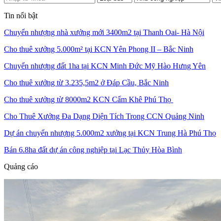
Tin nổi bật
Chuyển nhượng nhà xưởng mới 3400m2 tại Thanh Oai- Hà Nội
Cho thuê xưởng 5.000m² tại KCN Yên Phong II – Bắc Ninh
Chuyển nhượng đất 1ha tại KCN Minh Đức Mỹ Hào Hưng Yên
Cho thuê xưởng từ 3.235,5m2 ở Đáp Cầu, Bắc Ninh
Cho thuê xưởng từ 8000m2 KCN Cẩm Khê Phú Thọ
Cho Thuê Xưởng Đa Dạng Diện Tích Trong CCN Quảng Ninh
Dự án chuyển nhượng 5.000m2 xưởng tại KCN Trung Hà Phú Thọ
Bán 6.8ha đất dự án công nghiệp tại Lạc Thủy Hòa Bình
Quảng cáo