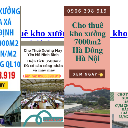
ho thuê kho xưởng, cho thuê kho
o xưởng hải dương