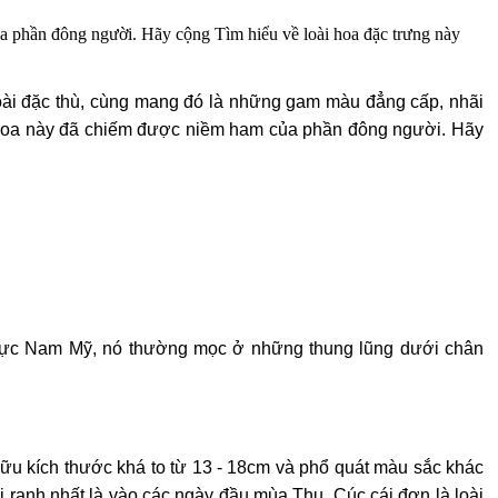
a phần đông người. Hãy cộng Tìm hiểu về loài hoa đặc trưng này
goài đặc thù, cùng mang đó là những gam màu đẳng cấp, nhãi
ài hoa này đã chiếm được niềm ham của phần đông người. Hãy
 vực Nam Mỹ, nó thường mọc ở những thung lũng dưới chân
ữu kích thước khá to từ 13 - 18cm và phổ quát màu sắc khác
i ranh nhất là vào các ngày đầu mùa Thu. Cúc cái đơn là loài