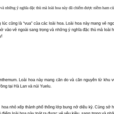
và những ý nghĩa đặc thù mà loài hoa này đã chiếm được niềm ham củ
lúc cũng là “vua” của các loài hoa. Loài hoa này mang vẻ n
Nhờ vào vẻ ngoài sang trọng và những ý nghĩa đặc thù mà lo
y!
santhemum. Loài hoa này mang căn do và căn nguyên từ khu
ồng tại Hà Lan và núi Yuelu.
 hoa nhỏ xếp thành phổ thông lớp bung nở diệu kỳ. Cùng sở h
điểm loài hoa này toát ra được vẻ yêu kiều, sang trọng và nhã