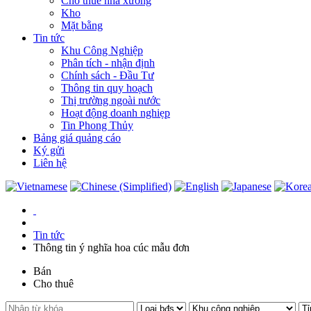
Cho thuê nhà xưởng
Kho
Mặt bằng
Tin tức
Khu Công Nghiệp
Phân tích - nhận định
Chính sách - Đầu Tư
Thông tin quy hoạch
Thị trường ngoài nước
Hoạt động doanh nghiẹp
Tin Phong Thủy
Bảng giá quảng cáo
Ký gửi
Liên hệ
Tin tức
Thông tin ý nghĩa hoa cúc mẫu đơn
Bán
Cho thuê