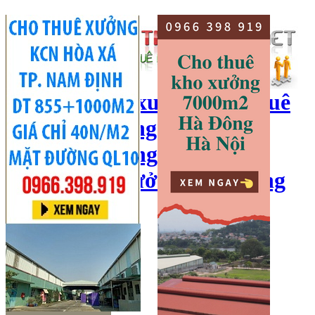
cho thuê kho xưởng, cho thuê
kho, kho xưởng hà nội, cho
thuê nhà xưởng, cho thuê
xưởng, kho xưởng hải dương
Hotline:
0966 398 919
Đăng nhập
|
Đăng ký
Đăng tin bán/cho thuê
Trang chủ