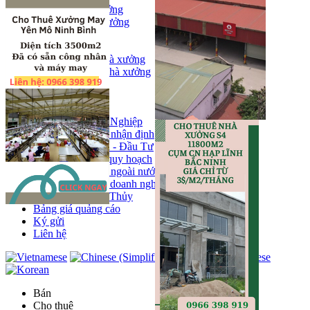
Bán kho, nhà xưởng
Bán kho xưởng
Kho
Mặt bằng
Cho thuê kho, nhà xưởng
Cho thuê nhà xưởng
Kho
Mặt bằng
Tin tức
Khu Công Nghiệp
Phân tích - nhận định
Chính sách - Đầu Tư
Thông tin quy hoạch
Thị trường ngoài nước
Hoạt động doanh nghiẹp
Tin Phong Thủy
Bảng giá quảng cáo
Ký gửi
Liên hệ
Bán
Cho thuê