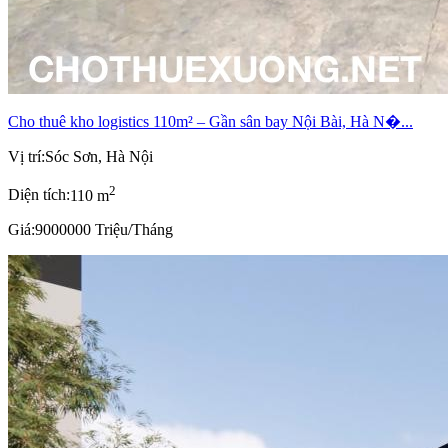
Cho thuê kho logistics 110m² – Gần sân bay Nội Bài, Hà N�...
Vị trí:
Sóc Sơn, Hà Nội
2
Diện tích:
110 m
Giá:
9000000 Triệu/Tháng