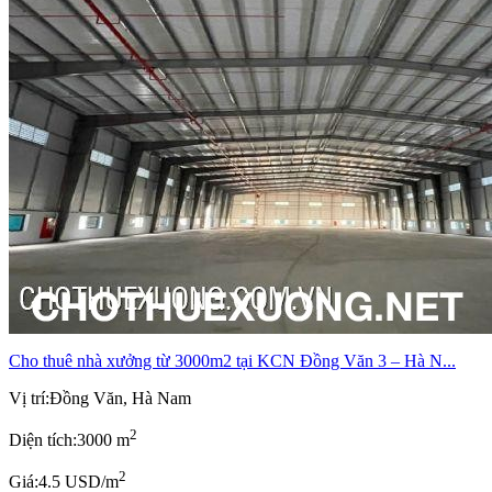
Cho thuê nhà xưởng từ 3000m2 tại KCN Đồng Văn 3 – Hà N...
Vị trí:
Đồng Văn, Hà Nam
2
Diện tích:
3000 m
2
Giá:
4.5 USD/m