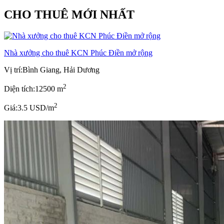
CHO THUÊ MỚI NHẤT
Nhà xưởng cho thuê KCN Phúc Điền mở rộng
Vị trí:
Bình Giang, Hải Dương
2
Diện tích:
12500 m
2
Giá:
3.5 USD/m