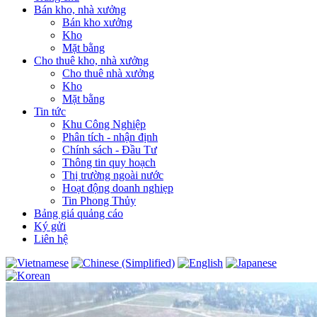
Bán kho, nhà xưởng
Bán kho xưởng
Kho
Mặt bằng
Cho thuê kho, nhà xưởng
Cho thuê nhà xưởng
Kho
Mặt bằng
Tin tức
Khu Công Nghiệp
Phân tích - nhận định
Chính sách - Đầu Tư
Thông tin quy hoạch
Thị trường ngoài nước
Hoạt động doanh nghiẹp
Tin Phong Thủy
Bảng giá quảng cáo
Ký gửi
Liên hệ