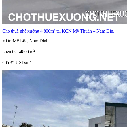
Cho thuê nhà xưởng 4.800m² tại KCN Mỹ Thuận – Nam Địn...
Vị trí:
Mỹ Lộc, Nam Định
2
Diện tích:
4800 m
2
Giá:
35 USD/m