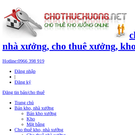
c
nhà xưởng, cho thuê xưởng, kh
Hotline:
0966 398 919
Đăng nhập
|
Đăng ký
Đăng tin bán/cho thuê
Trang chủ
Bán kho, nhà xưởng
Bán kho xưởng
Kho
Mặt bằng
Cho thuê kho, nhà xưởng