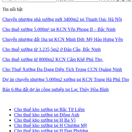
Tin nổi bật
Chuyển nhượng nhà xưởng mới 3400m2 tại Thanh Oai- Hà Nội
Cho thuê xưởng 5.000m² tại KCN Yên Phong II – Bắc Ninh
Chuyển nhượng đất 1ha tại KCN Minh Đức Mỹ Hào Hưng Yên
Cho thuê xưởng từ 3.235,5m2 ở Đáp Cầu, Bắc Ninh
Cho thuê xưởng từ 8000m2 KCN Cẩm Khê Phú Thọ
Cho Thuê Xưởng Đa Dạng Diện Tích Trong CCN Quảng Ninh
Dự án chuyển nhượng 5.000m2 xưởng tại KCN Trung Hà Phú Thọ
Bán 6.8ha đất dự án công nghiệp tại Lạc Thủy Hòa Bình
Cho thuê kho xưởng tại Hà Nội
Cho thuê kho xưởng tại Bắc Từ Liêm
Cho thuê kho xưởng tại Đông Anh
Cho thuê kho xưởng tại H Ba Vì
Cho thuê kho xưởng tại H Chương Mỹ
Cho thuê kho xưởng tại H Đan Phượng