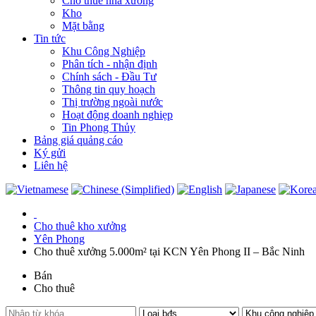
Cho thuê nhà xưởng
Kho
Mặt bằng
Tin tức
Khu Công Nghiệp
Phân tích - nhận định
Chính sách - Đầu Tư
Thông tin quy hoạch
Thị trường ngoài nước
Hoạt động doanh nghiẹp
Tin Phong Thủy
Bảng giá quảng cáo
Ký gửi
Liên hệ
Cho thuê kho xưởng
Yên Phong
Cho thuê xưởng 5.000m² tại KCN Yên Phong II – Bắc Ninh
Bán
Cho thuê