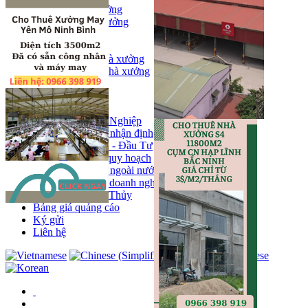
Bán kho, nhà xưởng
Bán kho xưởng
Kho
Mặt bằng
Cho thuê kho, nhà xưởng
Cho thuê nhà xưởng
Kho
Mặt bằng
Tin tức
Khu Công Nghiệp
Phân tích - nhận định
Chính sách - Đầu Tư
Thông tin quy hoạch
Thị trường ngoài nước
Hoạt động doanh nghiẹp
Tin Phong Thủy
Bảng giá quảng cáo
Ký gửi
Liên hệ