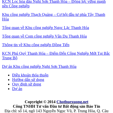
KCN Lọc hóa dầu Nghi Sơn Thanh Hóa – Động lực vững mạnh
nền Công nghiệp
Khu công nghiệp Thạch Quảng – Cơ hội đầu tư phía Tây Thanh
Hóa
Tổng quan về Khu công nghiệp Ngọc Lặc Thanh Hóa
Tổng quan về Cụm công nghiệp Vân Du Thanh Hóa
Thông tin về Khu công nghiệp Đồng Tiến
KCN Phú Quý Thanh Hóa – Điểm Đến Công Nghiệp Mới Tại Bắc
Trung Bộ
Dự án Khu công nghiệp Nghi Sơn Thanh Hóa
Điều khoản thỏa thuận
Hướng dẩn sử dụng
Quy định sử dụng
Dự án
Copyright © 2014
Chothuexuong
.net
Công TNHH Tư vấn Đầu tư Bất động sản Bảo Tín
Địa chỉ: số 14, ngõ 143 Nguyễn Ngọc Vũ, P. Trung Hòa, Q. Càu