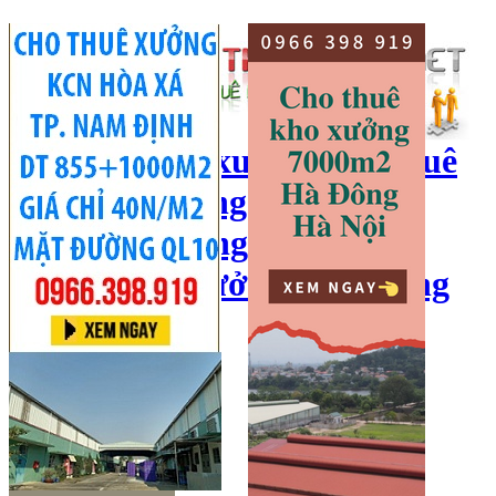
cho thuê kho xưởng, cho thuê
kho, kho xưởng hà nội, cho
thuê nhà xưởng, cho thuê
xưởng, kho xưởng hải dương
Hotline:
0966 398 919
Đăng nhập
|
Đăng ký
Đăng tin bán/cho thuê
Trang chủ