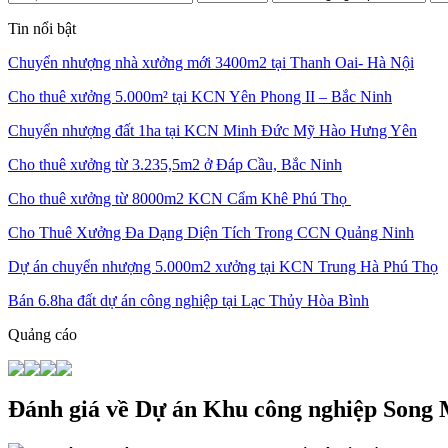
Tin nổi bật
Chuyển nhượng nhà xưởng mới 3400m2 tại Thanh Oai- Hà Nội
Cho thuê xưởng 5.000m² tại KCN Yên Phong II – Bắc Ninh
Chuyển nhượng đất 1ha tại KCN Minh Đức Mỹ Hào Hưng Yên
Cho thuê xưởng từ 3.235,5m2 ở Đáp Cầu, Bắc Ninh
Cho thuê xưởng từ 8000m2 KCN Cẩm Khê Phú Thọ
Cho Thuê Xưởng Đa Dạng Diện Tích Trong CCN Quảng Ninh
Dự án chuyển nhượng 5.000m2 xưởng tại KCN Trung Hà Phú Thọ
Bán 6.8ha đất dự án công nghiệp tại Lạc Thủy Hòa Bình
Quảng cáo
Đánh giá về Dự án Khu công nghiệp Song 