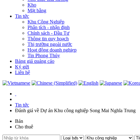
Kho
Mặt bằng
Tin tức
Khu Công Nghiệp
Phân tích - nhận định
Chính sách - Đầu Tư
Thông tin quy hoạch
Thị trường ngoài nước
Hoạt động doanh nghiẹp
Tin Phong Thủy
Bảng giá quảng cáo
Ký gửi
Liên hệ
Tin tức
Đánh giá về Dự án Khu công nghiệp Song Mai Nghĩa Trung
Bán
Cho thuê