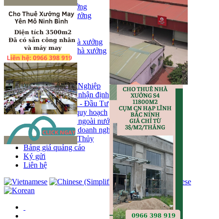
Bán kho, nhà xưởng
Bán kho xưởng
Kho
Mặt bằng
Cho thuê kho, nhà xưởng
Cho thuê nhà xưởng
Kho
Mặt bằng
Tin tức
Khu Công Nghiệp
Phân tích - nhận định
Chính sách - Đầu Tư
Thông tin quy hoạch
Thị trường ngoài nước
Hoạt động doanh nghiẹp
Tin Phong Thủy
Bảng giá quảng cáo
Ký gửi
Liên hệ