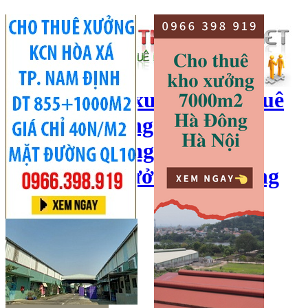
cho thuê kho xưởng, cho thuê
kho, kho xưởng hà nội, cho
thuê nhà xưởng, cho thuê
xưởng, kho xưởng hải dương
Hotline:
0966 398 919
Đăng nhập
|
Đăng ký
Đăng tin bán/cho thuê
Trang chủ