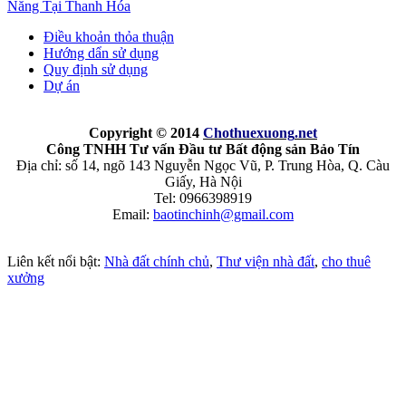
Năng Tại Thanh Hóa
Điều khoản thỏa thuận
Hướng dẩn sử dụng
Quy định sử dụng
Dự án
Copyright © 2014
Chothuexuong
.net
Công TNHH Tư vấn Đầu tư Bất động sản Bảo Tín
Địa chỉ: số 14, ngõ 143 Nguyễn Ngọc Vũ, P. Trung Hòa, Q. Càu
Giấy, Hà Nội
Tel: 0966398919
Email:
baotinchinh@gmail.com
Liên kết nổi bật:
Nhà đất chính chủ
,
Thư viện nhà đất
,
cho thuê
xưởng