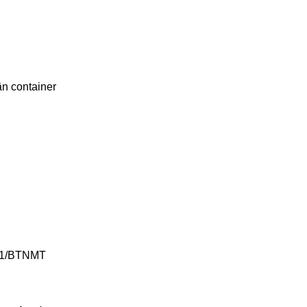
ận container
011/BTNMT