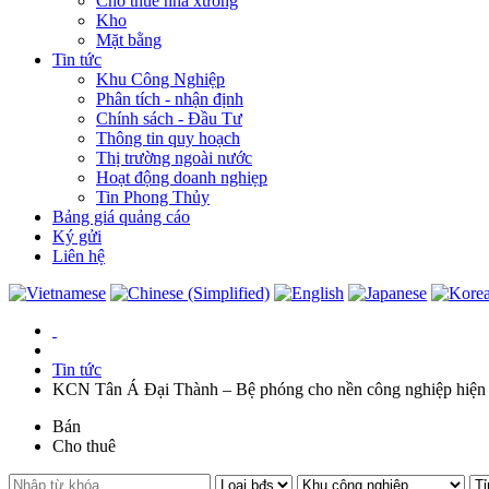
Cho thuê nhà xưởng
Kho
Mặt bằng
Tin tức
Khu Công Nghiệp
Phân tích - nhận định
Chính sách - Đầu Tư
Thông tin quy hoạch
Thị trường ngoài nước
Hoạt động doanh nghiẹp
Tin Phong Thủy
Bảng giá quảng cáo
Ký gửi
Liên hệ
Tin tức
KCN Tân Á Đại Thành – Bệ phóng cho nền công nghiệp hiện đ
Bán
Cho thuê