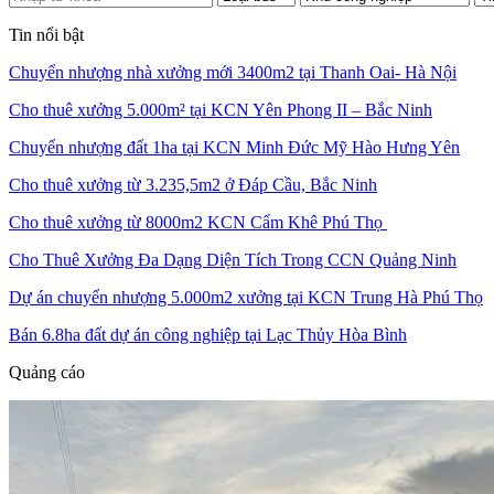
Tin nổi bật
Chuyển nhượng nhà xưởng mới 3400m2 tại Thanh Oai- Hà Nội
Cho thuê xưởng 5.000m² tại KCN Yên Phong II – Bắc Ninh
Chuyển nhượng đất 1ha tại KCN Minh Đức Mỹ Hào Hưng Yên
Cho thuê xưởng từ 3.235,5m2 ở Đáp Cầu, Bắc Ninh
Cho thuê xưởng từ 8000m2 KCN Cẩm Khê Phú Thọ
Cho Thuê Xưởng Đa Dạng Diện Tích Trong CCN Quảng Ninh
Dự án chuyển nhượng 5.000m2 xưởng tại KCN Trung Hà Phú Thọ
Bán 6.8ha đất dự án công nghiệp tại Lạc Thủy Hòa Bình
Quảng cáo