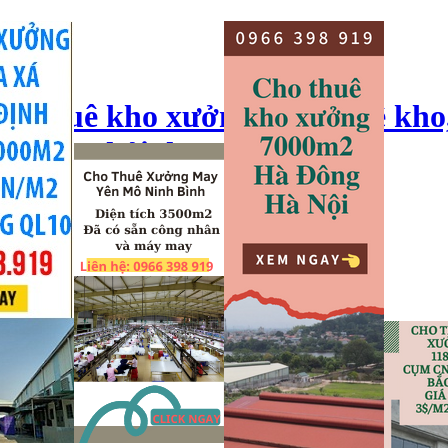
ho thuê kho xưởng, cho thuê kho
o xưởng hải dương