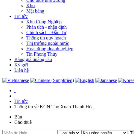
Cho thuê nhà xưởng
Kho
Mặt bằng
Tin tức
Khu Công Nghiệp
Phân tích - nhận định
Chính sách - Đầu Tư
Thông tin quy hoạch
Thị trường ngoài nước
Hoạt động doanh nghiẹp
Tin Phong Thủy
Bảng giá quảng cáo
Ký gửi
Liên hệ
Tin tức
Thông tin về KCN Thọ Xuân Thanh Hóa
Bán
Cho thuê