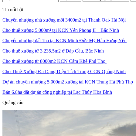
Tin nổi bật
Chuyển nhượng nhà xưởng mới 3400m2 tại Thanh Oai- Hà Nội
Cho thuê xưởng 5.000m² tại KCN Yên Phong II – Bắc Ninh
Chuyển nhượng đất 1ha tại KCN Minh Đức Mỹ Hào Hưng Yên
Cho thuê xưởng từ 3.235,5m2 ở Đáp Cầu, Bắc Ninh
Cho thuê xưởng từ 8000m2 KCN Cẩm Khê Phú Thọ
Cho Thuê Xưởng Đa Dạng Diện Tích Trong CCN Quảng Ninh
Dự án chuyển nhượng 5.000m2 xưởng tại KCN Trung Hà Phú Thọ
Bán 6.8ha đất dự án công nghiệp tại Lạc Thủy Hòa Bình
Quảng cáo