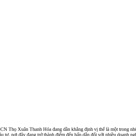
N Thọ Xuân Thanh Hóa đang dần khẳng định vị thế là một trong nhữn
 đầu tư, nơi đây đang trở thành điểm đến hấp dẫn đối với nhiều doanh ngh