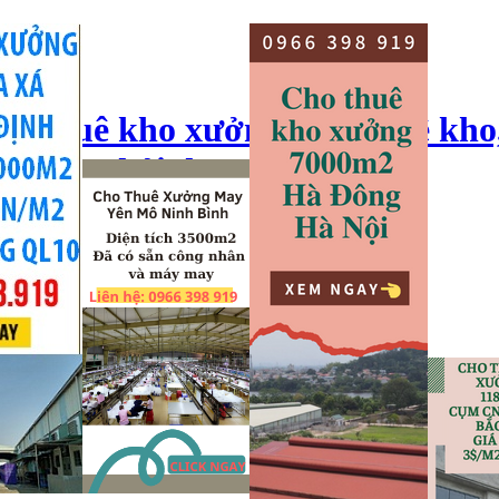
ho thuê kho xưởng, cho thuê kho
o xưởng hải dương