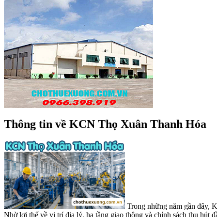
Thông tin về KCN Thọ Xuân Thanh Hóa
Trong những năm gần đây, KC
Nhờ lợi thế về vị trí địa lý, hạ tầng giao thông và chính sách thu hút