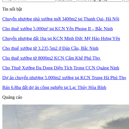
Tin nổi bật
Chuyển nhượng nhà xưởng mới 3400m2 tại Thanh Oai- Hà Nội
Cho thuê xưởng 5.000m² tại KCN Yên Phong II – Bắc Ninh
Chuyển nhượng đất 1ha tại KCN Minh Đức Mỹ Hào Hưng Yên
Cho thuê xưởng từ 3.235,5m2 ở Đáp Cầu, Bắc Ninh
Cho thuê xưởng từ 8000m2 KCN Cẩm Khê Phú Thọ
Cho Thuê Xưởng Đa Dạng Diện Tích Trong CCN Quảng Ninh
Dự án chuyển nhượng 5.000m2 xưởng tại KCN Trung Hà Phú Thọ
Bán 6.8ha đất dự án công nghiệp tại Lạc Thủy Hòa Bình
Quảng cáo