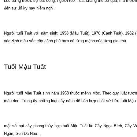
Lúc đứng trước sự bất công, người tuổi Tuất chẳng thể bỏ qua, mà thường s
đến sự đố kỵ hay hiềm nghi.
Người tuổi Tuất với năm sinh: 1958 (Mậu Tuất), 1970 (Canh Tuất), 1982 
xác định màu sắc cây cảnh phù hợp có từng mệnh của từng gia chủ.
Tuổi Mậu Tuất
Người tuổi Mậu Tuất sinh năm 1958 thuộc mệnh Mộc. Theo quy luật tươ
màu đen. Trong ấy những loại cây cảnh để bàn hợp nhất sở hữu tuổi Mậu 
một số loại cây phong thủy hợp tuổi Mậu Tuất là: Cây Ngọc Bích, Cây
Ngân, Sen Đá Nâu…