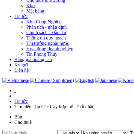
Cho thuê nhà xưởng
Kho
Mặt bằng
Tin tức
Khu Công Nghiệp
Phân tích - nhận định
Chính sách - Đầu Tư
Thông tin quy hoạch
Thị trường ngoài nước
Hoạt động doanh nghiẹp
Tin Phong Thủy
Bảng giá quảng cáo
Ký gửi
Liên hệ
Tin tức
Tìm hiểu Top Các Cây hợp tuổi Tuất nhất
Bán
Cho thuê