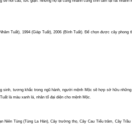
ẽ nổi cáu, tức giận. Nhưng họ lại cũng nhanh cũng tĩnh tâm lại rất nhanh 
(Nhâm Tuất), 1994 (Giáp Tuất), 2006 (Bính Tuất). Để chọn được cây phong t
ng sinh, tương khắc trong ngũ hành, người mệnh Mộc sẽ hợp sở hữu những
Tuất là màu xanh lá, nhân tố đại diện cho mệnh Mộc.
 Vạn Niên Tùng (Tùng La Hán), Cây trường thọ, Cây Cau Tiểu trâm, Cây Tr