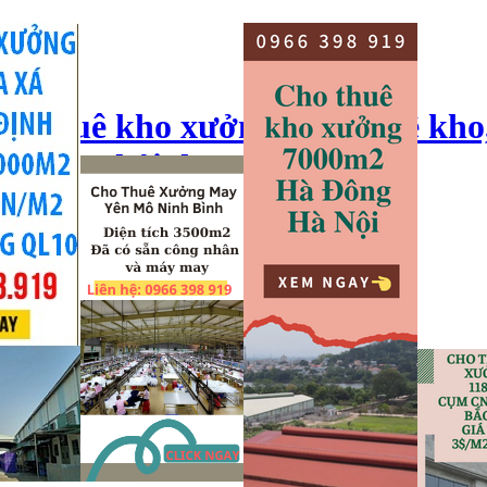
ho thuê kho xưởng, cho thuê kho
o xưởng hải dương