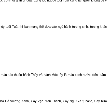
lúc cơn hot giận đi qua. Cùng lúc người tuổi Tuất cũng là người không để ý
hủy tuổi Tuất thì bạn mang thể dựa vào ngũ hành tương sinh, tương khắc
 màu sắc thuộc hành Thủy và hành Mộc, ấy là màu xanh nước biển, xám,
ầu Bà Đế Vương Xanh, Cây Vạn Niên Thanh, Cây Ngũ Gia tị nạnh, Cây Kim