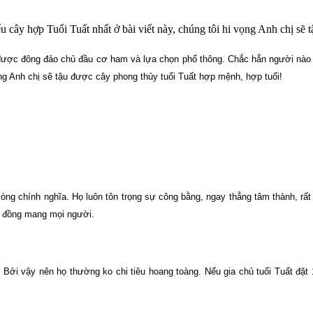
ểu cây hợp Tuổi Tuất nhất ở bài viết này, chúng tôi hi vọng Anh chị sẽ
nhà được đông đảo chủ đầu cơ ham và lựa chọn phổ thông. Chắc hẳn người nà
ọng Anh chị sẽ tậu được cây phong thủy tuổi Tuất hợp mệnh, hợp tuổi!
lòng chính nghĩa. Họ luôn tôn trọng sự công bằng, ngay thẳng tâm thành, rấ
òa đồng mang mọi người.
bạc. Bởi vậy nên họ thường ko chi tiêu hoang toàng. Nếu gia chủ tuổi Tuất đặ