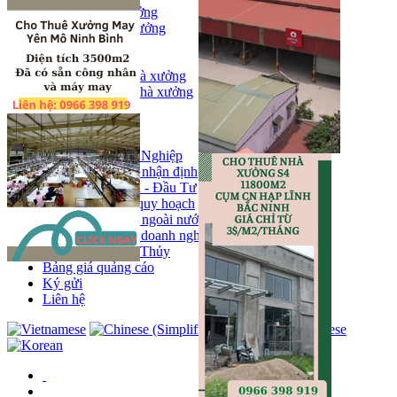
Bán kho, nhà xưởng
Bán kho xưởng
Kho
Mặt bằng
Cho thuê kho, nhà xưởng
Cho thuê nhà xưởng
Kho
Mặt bằng
Tin tức
Khu Công Nghiệp
Phân tích - nhận định
Chính sách - Đầu Tư
Thông tin quy hoạch
Thị trường ngoài nước
Hoạt động doanh nghiẹp
Tin Phong Thủy
Bảng giá quảng cáo
Ký gửi
Liên hệ