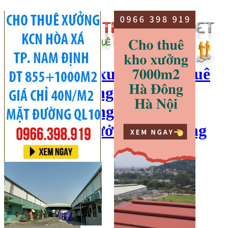
cho thuê kho xưởng, cho thuê
kho, kho xưởng hà nội, cho
thuê nhà xưởng, cho thuê
xưởng, kho xưởng hải dương
Hotline:
0966 398 919
Đăng nhập
|
Đăng ký
Đăng tin bán/cho thuê
Trang chủ