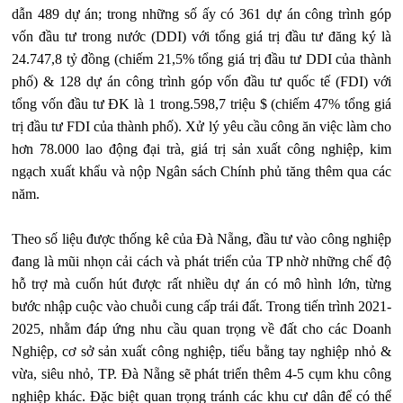
dẫn 489 dự án; trong những số ấy có 361 dự án công trình góp
vốn đầu tư trong nước (DDI) với tổng giá trị đầu tư đăng ký là
24.747,8 tỷ đồng (chiếm 21,5% tổng giá trị đầu tư DDI của thành
phố) & 128 dự án công trình góp vốn đầu tư quốc tế (FDI) với
tổng vốn đầu tư ĐK là 1 trong.598,7 triệu $ (chiếm 47% tổng giá
trị đầu tư FDI của thành phố). Xử lý yêu cầu công ăn việc làm cho
hơn 78.000 lao động đại trà, giá trị sản xuất công nghiệp, kim
ngạch xuất khẩu và nộp Ngân sách Chính phủ tăng thêm qua các
năm.
Theo số liệu được thống kê của Đà Nẵng, đầu tư vào công nghiệp
đang là mũi nhọn cải cách và phát triển của TP nhờ những chế độ
hỗ trợ mà cuốn hút được rất nhiều dự án có mô hình lớn, từng
bước nhập cuộc vào chuỗi cung cấp trái đất. Trong tiến trình 2021-
2025, nhằm đáp ứng nhu cầu quan trọng về đất cho các Doanh
Nghiệp, cơ sở sản xuất công nghiệp, tiểu bằng tay nghiệp nhỏ &
vừa, siêu nhỏ, TP. Đà Nẵng sẽ phát triển thêm 4-5 cụm khu công
nghiệp khác. Đặc biệt quan trọng tránh các khu cư dân để có thể