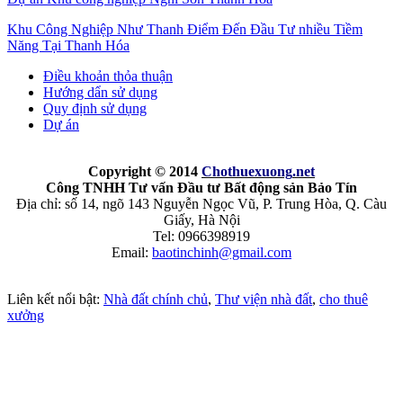
Khu Công Nghiệp Như Thanh Điểm Đến Đầu Tư nhiều Tiềm
Năng Tại Thanh Hóa
Điều khoản thỏa thuận
Hướng dẩn sử dụng
Quy định sử dụng
Dự án
Copyright © 2014
Chothuexuong
.net
Công TNHH Tư vấn Đầu tư Bất động sản Bảo Tín
Địa chỉ: số 14, ngõ 143 Nguyễn Ngọc Vũ, P. Trung Hòa, Q. Càu
Giấy, Hà Nội
Tel: 0966398919
Email:
baotinchinh@gmail.com
Liên kết nổi bật:
Nhà đất chính chủ
,
Thư viện nhà đất
,
cho thuê
xưởng