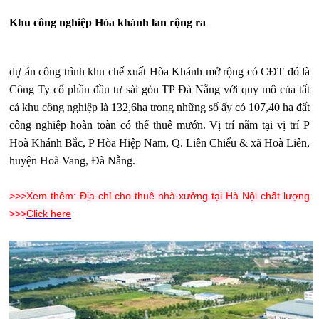
Khu công nghiệp Hòa khánh lan rộng ra
dự án công trình khu chế xuất Hòa Khánh mở rộng có CĐT đó là
Công Ty cổ phần đầu tư sài gòn TP Đà Nẵng với quy mô của tất
cả khu công nghiệp là 132,6ha trong những số ấy có 107,40 ha đất
công nghiệp hoàn toàn có thể thuê mướn. Vị trí nằm tại vị trí P
Hoà Khánh Bắc, P Hòa Hiệp Nam, Q. Liên Chiểu & xã Hoà Liên,
huyện Hoà Vang, Đà Nẵng.
>>>Xem thêm: Địa chỉ cho thuê nhà xưởng tại Hà Nội chất lượng
>>>
Click here