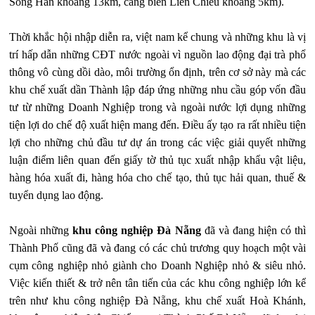
Sông Hàn khoảng 13km, cảng biển Liên Chiểu khoảng 5km).
Thời khắc hội nhập diễn ra, việt nam kể chung và những khu là vị
trí hấp dẫn những CĐT nước ngoài vì nguồn lao động đại trà phổ
thông vô cùng dồi dào, môi trường ổn định, trên cơ sở này mà các
khu chế xuất dần Thành lập đáp ứng những nhu cầu góp vốn đầu
tư từ những Doanh Nghiệp trong và ngoài nước lợi dụng những
tiện lợi do chế độ xuất hiện mang đến. Điều ấy tạo ra rất nhiều tiện
lợi cho những chủ đầu tư dự án trong các việc giải quyết những
luận điểm liên quan đến giấy tờ thủ tục xuất nhập khẩu vật liệu,
hàng hóa xuất đi, hàng hóa cho chế tạo, thủ tục hải quan, thuế &
tuyển dụng lao động.
Ngoài những
khu công nghiệp
Đà Nẵng
đã và đang hiện có thì
Thành Phố cũng đã và đang có các chủ trương quy hoạch một vài
cụm công nghiệp nhỏ giành cho Doanh Nghiệp nhỏ & siêu nhỏ.
Việc kiến thiết & trở nên tân tiến của các khu công nghiệp lớn kể
trên như khu công nghiệp Đà Nẵng, khu chế xuất Hoà Khánh,