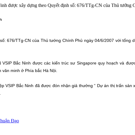
nh được xây dựng theo Quyết định số: 676/TTg-CN của Thủ tướng Chí
h
ố: 676/TTg-CN của Thủ tướng Chính Phủ ngày 04/6/2007 với tổng diện
VSIP Bắc Ninh được các kiến trúc sư Singapore quy hoạch và được t
ấn văn minh ở Phía bắc Hà Nội.
p VSIP Bắc Ninh đã được đón nhận giả thưởng “ Dự án thị trấn sản 
.
Thuận Đạo