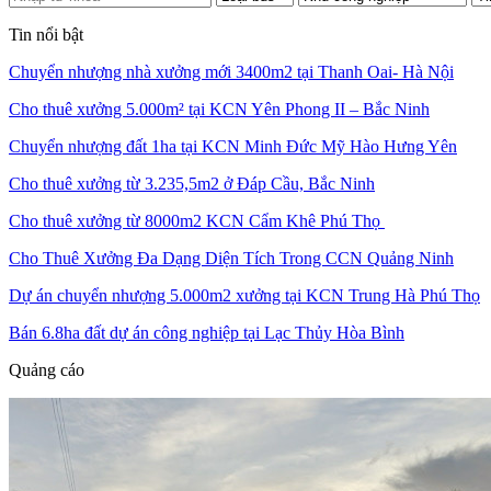
Tin nổi bật
Chuyển nhượng nhà xưởng mới 3400m2 tại Thanh Oai- Hà Nội
Cho thuê xưởng 5.000m² tại KCN Yên Phong II – Bắc Ninh
Chuyển nhượng đất 1ha tại KCN Minh Đức Mỹ Hào Hưng Yên
Cho thuê xưởng từ 3.235,5m2 ở Đáp Cầu, Bắc Ninh
Cho thuê xưởng từ 8000m2 KCN Cẩm Khê Phú Thọ
Cho Thuê Xưởng Đa Dạng Diện Tích Trong CCN Quảng Ninh
Dự án chuyển nhượng 5.000m2 xưởng tại KCN Trung Hà Phú Thọ
Bán 6.8ha đất dự án công nghiệp tại Lạc Thủy Hòa Bình
Quảng cáo