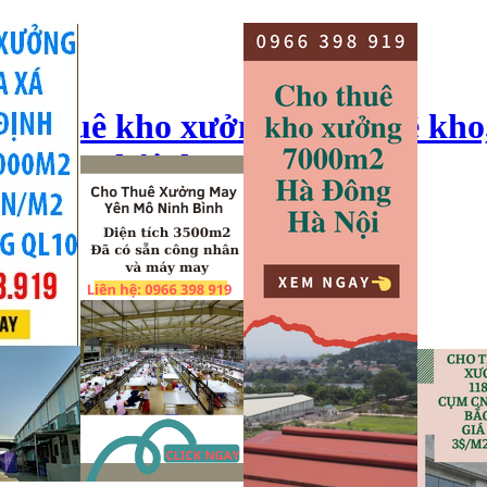
ho thuê kho xưởng, cho thuê kho
o xưởng hải dương