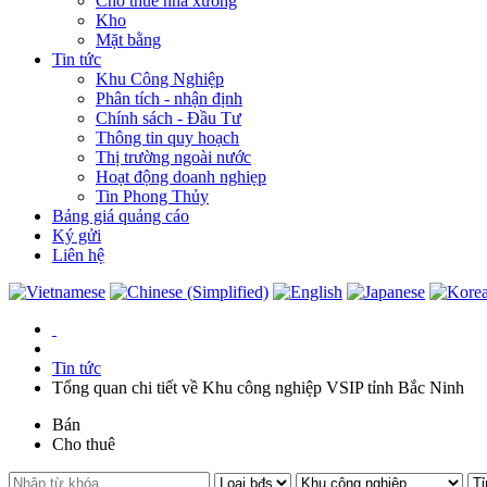
Cho thuê nhà xưởng
Kho
Mặt bằng
Tin tức
Khu Công Nghiệp
Phân tích - nhận định
Chính sách - Đầu Tư
Thông tin quy hoạch
Thị trường ngoài nước
Hoạt động doanh nghiẹp
Tin Phong Thủy
Bảng giá quảng cáo
Ký gửi
Liên hệ
Tin tức
Tổng quan chi tiết về Khu công nghiệp VSIP tỉnh Bắc Ninh
Bán
Cho thuê