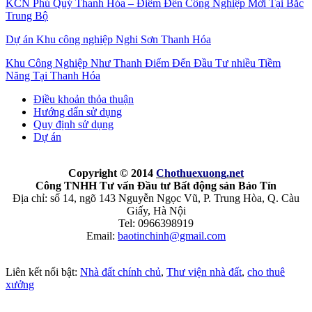
KCN Phú Quý Thanh Hóa – Điểm Đến Công Nghiệp Mới Tại Bắc
Trung Bộ
Dự án Khu công nghiệp Nghi Sơn Thanh Hóa
Khu Công Nghiệp Như Thanh Điểm Đến Đầu Tư nhiều Tiềm
Năng Tại Thanh Hóa
Điều khoản thỏa thuận
Hướng dẩn sử dụng
Quy định sử dụng
Dự án
Copyright © 2014
Chothuexuong
.net
Công TNHH Tư vấn Đầu tư Bất động sản Bảo Tín
Địa chỉ: số 14, ngõ 143 Nguyễn Ngọc Vũ, P. Trung Hòa, Q. Càu
Giấy, Hà Nội
Tel: 0966398919
Email:
baotinchinh@gmail.com
Liên kết nổi bật:
Nhà đất chính chủ
,
Thư viện nhà đất
,
cho thuê
xưởng