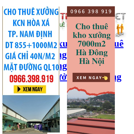
cho thuê kho xưởng, cho thuê
kho, kho xưởng hà nội, cho
thuê nhà xưởng, cho thuê
xưởng, kho xưởng hải dương
Hotline:
0966 398 919
Đăng nhập
|
Đăng ký
Đăng tin bán/cho thuê
Trang chủ