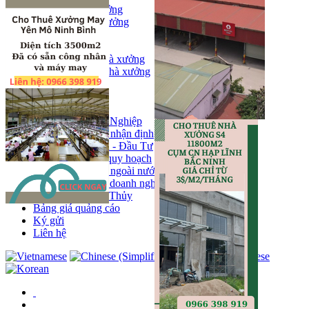
Bán kho, nhà xưởng
Bán kho xưởng
Kho
Mặt bằng
Cho thuê kho, nhà xưởng
Cho thuê nhà xưởng
Kho
Mặt bằng
Tin tức
Khu Công Nghiệp
Phân tích - nhận định
Chính sách - Đầu Tư
Thông tin quy hoạch
Thị trường ngoài nước
Hoạt động doanh nghiẹp
Tin Phong Thủy
Bảng giá quảng cáo
Ký gửi
Liên hệ