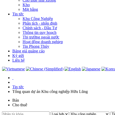
Cho thuê nhà xưởng
Kho
Mặt bằng
Tin tức
Khu Công Nghiệp
Phân tích - nhận định
Chính sách - Đầu Tư
Thông tin quy hoạch
Thị trường ngoài nước
Hoạt động doanh nghiẹp
Tin Phong Thủy
Bảng giá quảng cáo
Ký gửi
Liên hệ
Tin tức
Tổng quan dự án Khu công nghiệp Hữu Lũng
Bán
Cho thuê