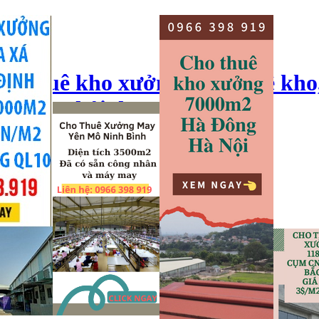
ho thuê kho xưởng, cho thuê kho
o xưởng hải dương