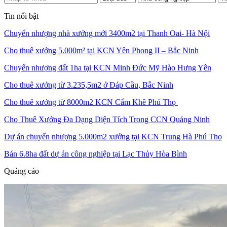
Tin nổi bật
Chuyển nhượng nhà xưởng mới 3400m2 tại Thanh Oai- Hà Nội
Cho thuê xưởng 5.000m² tại KCN Yên Phong II – Bắc Ninh
Chuyển nhượng đất 1ha tại KCN Minh Đức Mỹ Hào Hưng Yên
Cho thuê xưởng từ 3.235,5m2 ở Đáp Cầu, Bắc Ninh
Cho thuê xưởng từ 8000m2 KCN Cẩm Khê Phú Thọ
Cho Thuê Xưởng Đa Dạng Diện Tích Trong CCN Quảng Ninh
Dự án chuyển nhượng 5.000m2 xưởng tại KCN Trung Hà Phú Thọ
Bán 6.8ha đất dự án công nghiệp tại Lạc Thủy Hòa Bình
Quảng cáo