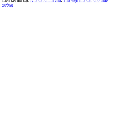
Liên kết nổi bật:
Nhà đất chính chủ
,
Thư viện nhà đất
,
cho thuê
xưởng