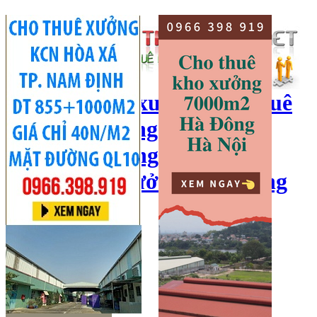
cho thuê kho xưởng, cho thuê
kho, kho xưởng hà nội, cho
thuê nhà xưởng, cho thuê
xưởng, kho xưởng hải dương
Hotline:
0966 398 919
Đăng nhập
|
Đăng ký
Đăng tin bán/cho thuê
Trang chủ