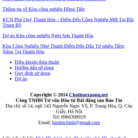
Thông tin về Khu công nghiệp Đồng Tiến
KCN Phú Quý Thanh Hóa – Điểm Đến Công Nghiệp Mới Tại Bắc
Trung Bộ
Dự án Khu công nghiệp Nghi Sơn Thanh Hóa
Khu Công Nghiệp Như Thanh Điểm Đến Đầu Tư nhiều Tiềm
Năng Tại Thanh Hóa
Điều khoản thỏa thuận
Hướng dẩn sử dụng
Quy định sử dụng
Dự án
Copyright © 2014
Chothuexuong
.net
Công TNHH Tư vấn Đầu tư Bất động sản Bảo Tín
Địa chỉ: số 14, ngõ 143 Nguyễn Ngọc Vũ, P. Trung Hòa, Q. Càu
Giấy, Hà Nội
Tel: 0966398919
Email:
baotinchinh@gmail.com