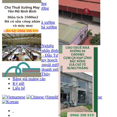
Bán kho, nhà xưởng
Bán kho xưởng
Kho
Mặt bằng
Cho thuê kho, nhà xưởng
Cho thuê nhà xưởng
Kho
Mặt bằng
Tin tức
Khu Công Nghiệp
Phân tích - nhận định
Chính sách - Đầu Tư
Thông tin quy hoạch
Thị trường ngoài nước
Hoạt động doanh nghiẹp
Tin Phong Thủy
Bảng giá quảng cáo
Ký gửi
Liên hệ