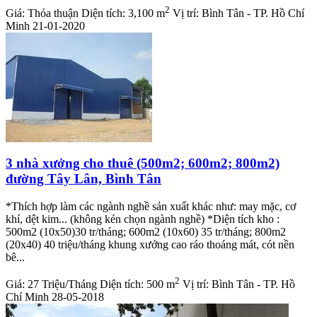
2
Giá:
Thỏa thuận
Diện tích:
3,100 m
Vị trí:
Bình Tân - TP. Hồ Chí
Minh
21-01-2020
3 nhà xưởng cho thuê (500m2; 600m2; 800m2)
đường Tây Lân, Bình Tân
*Thích hợp làm các ngành nghề sản xuất khác như: may mặc, cơ
khí, dệt kim... (không kén chọn ngành nghề) *Diện tích kho :
500m2 (10x50)30 tr/tháng; 600m2 (10x60) 35 tr/tháng; 800m2
(20x40) 40 triệu/tháng khung xưởng cao ráo thoáng mát, cót nền
bê...
2
Giá:
27 Triệu/Tháng
Diện tích:
500 m
Vị trí:
Bình Tân - TP. Hồ
Chí Minh
28-05-2018