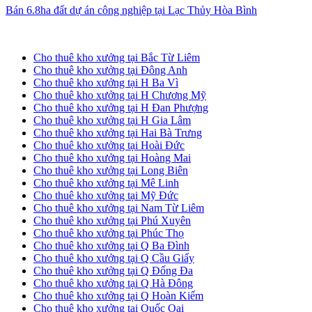
Bán 6.8ha đất dự án công nghiệp tại Lạc Thủy Hòa Bình
Cho thuê kho xưởng tại Hà Nội
Cho thuê kho xưởng tại Bắc Từ Liêm
Cho thuê kho xưởng tại Đông Anh
Cho thuê kho xưởng tại H Ba Vì
Cho thuê kho xưởng tại H Chương Mỹ
Cho thuê kho xưởng tại H Đan Phượng
Cho thuê kho xưởng tại H Gia Lâm
Cho thuê kho xưởng tại Hai Bà Trưng
Cho thuê kho xưởng tại Hoài Đức
Cho thuê kho xưởng tại Hoàng Mai
Cho thuê kho xưởng tại Long Biên
Cho thuê kho xưởng tại Mê Linh
Cho thuê kho xưởng tại Mỹ Đức
Cho thuê kho xưởng tại Nam Từ Liêm
Cho thuê kho xưởng tại Phú Xuyên
Cho thuê kho xưởng tại Phúc Thọ
Cho thuê kho xưởng tại Q Ba Đình
Cho thuê kho xưởng tại Q Cầu Giấy
Cho thuê kho xưởng tại Q Đống Đa
Cho thuê kho xưởng tại Q Hà Đông
Cho thuê kho xưởng tại Q Hoàn Kiếm
Cho thuê kho xưởng tại Quốc Oai