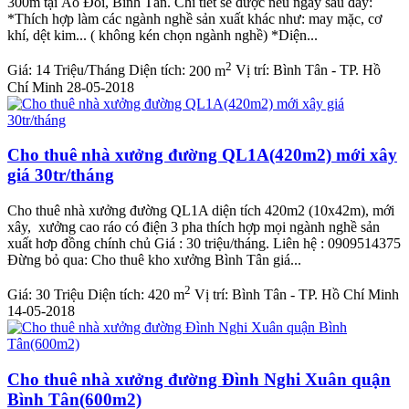
300m tại Ao Đôi, Bình Tân. Chi tiết sẽ được nêu ngay sau đây:
*Thích hợp làm các ngành nghề sản xuất khác như: may mặc, cơ
khí, dệt kim... ( không kén chọn ngành nghề) *Diện...
2
Giá:
14 Triệu/Tháng
Diện tích:
200 m
Vị trí:
Bình Tân - TP. Hồ
Chí Minh
28-05-2018
Cho thuê nhà xưởng đường QL1A(420m2) mới xây
giá 30tr/tháng
Cho thuê nhà xưởng đường QL1A diện tích 420m2 (10x42m), mới
xây, xưởng cao ráo có điện 3 pha thích hợp mọi ngành nghề sản
xuất hơp đồng chính chủ Giá : 30 triệu/tháng. Liên hệ : 0909514375
Đừng bỏ qua: Cho thuê kho xưởng Bình Tân giá...
2
Giá:
30 Triệu
Diện tích:
420 m
Vị trí:
Bình Tân - TP. Hồ Chí Minh
14-05-2018
Cho thuê nhà xưởng đường Đình Nghi Xuân quận
Bình Tân(600m2)