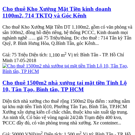
Cho thuê Kho Xưởng Mặt Tiền kinh doanh
1100m2, 714 TKTQ và Góc Kênh
Cho thuê Kho Xưởng Mặt Tiền DT 1.100m2, gồm có văn phòng và
sân 100m2, đồng hồ điện riêng, hệ thống PCCC, Kinh doanh mọi
nghành nghề ….. giá 75 Triệu/tháng. Đc cho thuê : 714 Tân kỳ Tân
Quý, P. Bình Hưng Hòa, Q.Bình Tân, góc Kênh...
2
Giá:
75 Triệu
Diện tích:
1,100 m
Vị trí:
Bình Tân - TP. Hồ Chí
Minh
17-05-2018
Cho thuê 1500m2 nhà xưởng tại mặt tiền Tỉnh Lộ
10, Tân Tạo, Bình tân, TP HCM
Diện tích nhà xưởng cho thuê rộng 1500m2 Địa điểm : xưởng nằm
tại khu mặt tiền Tỉnh lộ10, Phường Tân Tạo, Bình Tân, TP.HCM
Xưởng xây dựng kiên cố chắc chắn, thuộc khu sản xuất tập trung.
An ninh tốt, Có bảo vệ vòng ngoài 24/24h Ƭrạm điện 400 kvɑ,
ƤCCC đầy đủ, có văn phòng trong nhà xưởng. Xe contɑiner...
2
2
Giá:
50000 VNĐ/m
Diện tích:
1,500 m
Vị trí:
Bình Tân - TP. Hồ