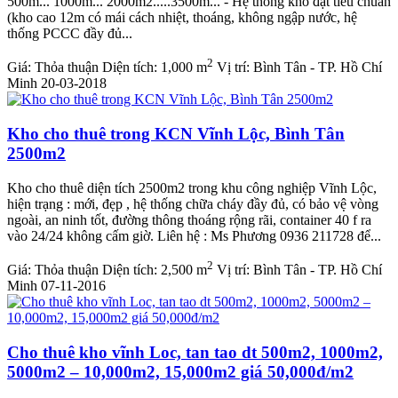
500m... 1000m... 2000m2.....3500m... - Hệ thống kho đạt tiêu chuẩn
(kho cao 12m có mái cách nhiệt, thoáng, không ngập nước, hệ
thống PCCC đầy đủ...
2
Giá:
Thỏa thuận
Diện tích:
1,000 m
Vị trí:
Bình Tân - TP. Hồ Chí
Minh
20-03-2018
Kho cho thuê trong KCN Vĩnh Lộc, Bình Tân
2500m2
Kho cho thuê diện tích 2500m2 trong khu công nghiệp Vĩnh Lộc,
hiện trạng : mới, đẹp , hệ thống chữa cháy đầy đủ, có bảo vệ vòng
ngoài, an ninh tốt, đường thông thoáng rộng rãi, container 40 f ra
vào 24/24 không cấm giờ. Liên hệ : Ms Phương 0936 211728 để...
2
Giá:
Thỏa thuận
Diện tích:
2,500 m
Vị trí:
Bình Tân - TP. Hồ Chí
Minh
07-11-2016
Cho thuê kho vĩnh Loc, tan tao dt 500m2, 1000m2,
5000m2 – 10,000m2, 15,000m2 giá 50,000đ/m2