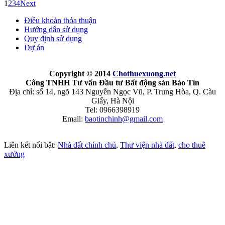
1
2
3
4
Next
Điều khoản thỏa thuận
Hướng dẩn sử dụng
Quy định sử dụng
Dự án
Copyright © 2014
Chothuexuong
.net
Công TNHH Tư vấn Đầu tư Bất động sản Bảo Tín
Địa chỉ: số 14, ngõ 143 Nguyễn Ngọc Vũ, P. Trung Hòa, Q. Càu
Giấy, Hà Nội
Tel: 0966398919
Email:
baotinchinh@gmail.com
Liên kết nổi bật:
Nhà đất chính chủ
,
Thư viện nhà đất
,
cho thuê
xưởng