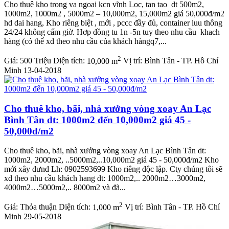
Cho thuê kho trong va ngoai kcn vĩnh Loc, tan tao dt 500m2,
1000m2, 1000m2 , 5000m2 – 10,000m2, 15,000m2 giá 50,000đ/m2
hd dai hang, Kho riêng biệt , mới , pccc đầy đủ, container luu thông
24/24 không cấm giờ. Hơp đồng tu 1n -5n tuy theo nhu cầu khach
hàng (có thể xd theo nhu cầu của khách hàngq7,...
2
Giá:
500 Triệu
Diện tích:
10,000 m
Vị trí:
Bình Tân - TP. Hồ Chí
Minh
13-04-2018
Cho thuê kho, bãi, nhà xưởng vòng xoay An Lạc
Bình Tân dt: 1000m2 đến 10,000m2 giá 45 -
50,000đ/m2
Cho thuê kho, bãi, nhà xưởng vòng xoay An Lạc Bình Tân dt:
1000m2, 2000m2, ..5000m2,..10,000m2 giá 45 - 50,000đ/m2 Kho
mới xây dưnd Lh: 0902593699 Kho riêng độc lập. Cty chúng tôi sẽ
xd theo nhu cầu khách hang dt: 1000m2,.. 2000m2…3000m2,
4000m2…5000m2,.. 8000m2 và đã...
2
Giá:
Thỏa thuận
Diện tích:
1,000 m
Vị trí:
Bình Tân - TP. Hồ Chí
Minh
29-05-2018