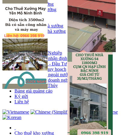
Bán kho, nhà xưởng
Bán kho xưởng
Kho
Mặt bằng
Cho thuê kho, nhà xưởng
Cho thuê nhà xưởng
Kho
Mặt bằng
Tin tức
Khu Công Nghiệp
Phân tích - nhận định
Chính sách - Đầu Tư
Thông tin quy hoạch
Thị trường ngoài nước
Hoạt động doanh nghiẹp
Tin Phong Thủy
Bảng giá quảng cáo
Ký gửi
Liên hệ
Cho thuê kho xưởng