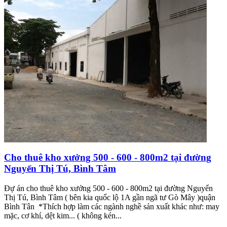
Cho thuê kho xưởng 500 - 600 - 800m2 tại đường
Nguyển Thị Tú, Bình Tâm
Đự án cho thuê kho xưởng 500 - 600 - 800m2 tại đường Nguyển
Thị Tú, Bình Tâm ( bên kia quốc lộ 1A gần ngã tư Gò Mây )quận
Bình Tân *Thích hợp làm các ngành nghề sản xuất khác như: may
mặc, cơ khí, dệt kim... ( không kén...