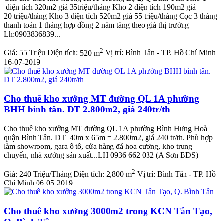
diện tích 320m2 giá 35triệu/tháng Kho 2 diện tích 190m2 giá
20 triệu/tháng Kho 3 diện tích 520m2 giá 55 triệu/tháng Cọc 3 tháng
thanh toán 1 tháng hợp đồng 2 năm tăng theo giá thị trường
Lh:0903836839...
2
Giá:
55 Triệu
Diện tích:
520 m
Vị trí:
Bình Tân - TP. Hồ Chí Minh
16-07-2019
Cho thuê kho xưởng MT đường QL 1A phường
BHH bình tân. DT 2.800m2, giá 240tr/th
Cho thuê kho xưởng MT đường QL 1A phường Bình Hưng Hoà
quận Bình Tân. DT 40m x 65m = 2.800m2, giá 240 tr/th. Phù hợp
làm showroom, gara ô tô, cửa hàng đá hoa cương, kho trung
chuyển, nhà xưởng sản xuất...LH 0936 662 032 (A Sơn BĐS)
2
Giá:
240 Triệu/Tháng
Diện tích:
2,800 m
Vị trí:
Bình Tân - TP. Hồ
Chí Minh
06-05-2019
Cho thuê kho xưởng 3000m2 trong KCN Tân Tạo,