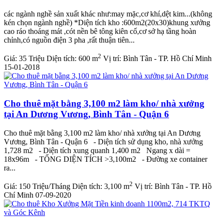
các ngành nghề sản xuất khác như:may mặc,cơ khí,dệt kim...(không
kén chọn ngành nghề) *Diện tích kho :600m2(20x30)khung xưởng
cao ráo thoáng mát ,cót nền bê tông kiên cố,cơ sở hạ tầng hoàn
chỉnh,có nguồn điện 3 pha ,rất thuận tiên...
2
Giá:
35 Triệu
Diện tích:
600 m
Vị trí:
Bình Tân - TP. Hồ Chí Minh
15-01-2018
Cho thuê mặt bằng 3,100 m2 làm kho/ nhà xưởng
tại An Dương Vương, Bình Tân - Quận 6
Cho thuê mặt bằng 3,100 m2 làm kho/ nhà xưởng tại An Dương
Vương, Bình Tân - Quận 6 - Diện tích sử dụng kho, nhà xưởng
1,728 m2 - Diện tích xung quanh 1,400 m2 Ngang x dài =
18x96m - TỔNG DIỆN TÍCH >3,100m2 - Đường xe container
ra...
2
Giá:
150 Triệu/Tháng
Diện tích:
3,100 m
Vị trí:
Bình Tân - TP. Hồ
Chí Minh
07-09-2020