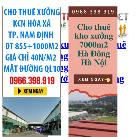
cho thuê kho xưởng, cho thuê
kho, kho xưởng hà nội, cho
thuê nhà xưởng, cho thuê
xưởng, kho xưởng hải dương
Hotline:
0966 398 919
Đăng nhập
|
Đăng ký
Đăng tin bán/cho thuê
Trang chủ