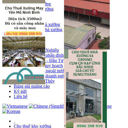
Bán kho, nhà xưởng
Bán kho xưởng
Kho
Mặt bằng
Cho thuê kho, nhà xưởng
Cho thuê nhà xưởng
Kho
Mặt bằng
Tin tức
Khu Công Nghiệp
Phân tích - nhận định
Chính sách - Đầu Tư
Thông tin quy hoạch
Thị trường ngoài nước
Hoạt động doanh nghiẹp
Tin Phong Thủy
Bảng giá quảng cáo
Ký gửi
Liên hệ
Cho thuê kho xưởng