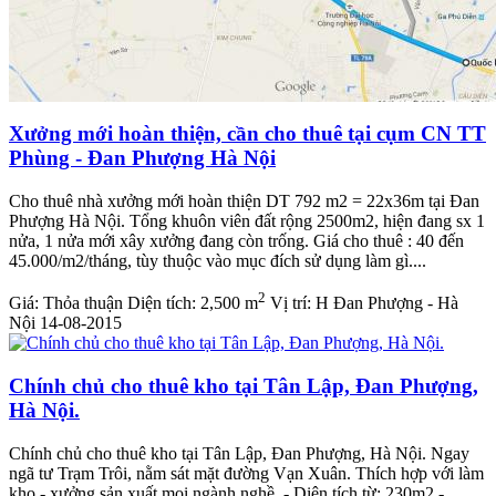
Xưởng mới hoàn thiện, cần cho thuê tại cụm CN TT
Phùng - Đan Phượng Hà Nội
Cho thuê nhà xưởng mới hoàn thiện DT 792 m2 = 22x36m tại Đan
Phượng Hà Nội. Tổng khuôn viên đất rộng 2500m2, hiện đang sx 1
nửa, 1 nửa mới xây xưởng đang còn trống. Giá cho thuê : 40 đến
45.000/m2/tháng, tùy thuộc vào mục đích sử dụng làm gì....
2
Giá:
Thỏa thuận
Diện tích:
2,500 m
Vị trí:
H Đan Phượng - Hà
Nội
14-08-2015
Chính chủ cho thuê kho tại Tân Lập, Đan Phượng,
Hà Nội.
Chính chủ cho thuê kho tại Tân Lập, Đan Phượng, Hà Nội. Ngay
ngã tư Trạm Trôi, nằm sát mặt đường Vạn Xuân. Thích hợp với làm
kho - xưởng sản xuất mọi ngành nghề. - Diện tích từ: 230m2 -