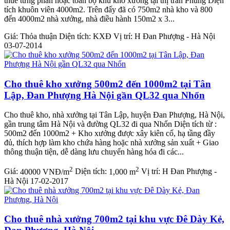
thuê từng phần hoặc toàn bộ khu kho xưởng tại thị trấn Phùng Diện
tích khuôn viên 4000m2. Trên đấy đã có 750m2 nhà kho và 800
đến 4000m2 nhà xưởng, nhà điều hành 150m2 x 3...
Giá:
Thỏa thuận
Diện tích:
KXĐ
Vị trí:
H Đan Phượng - Hà Nội
03-07-2014
Cho thuê kho xưởng 500m2 đến 1000m2 tại Tân
Lập, Đan Phượng Hà Nội gần QL32 qua Nhổn
Cho thuê kho, nhà xưởng tại Tân Lập, huyện Đan Phượng, Hà Nội,
gần trung tâm Hà Nội và đường QL32 đi qua Nhổn Diện tích từ :
500m2 đến 1000m2 + Kho xưởng được xây kiên cố, hạ tầng đầy
đủ, thích hợp làm kho chứa hàng hoặc nhà xưởng sản xuất + Giao
thông thuận tiện, dễ dàng lưu chuyển hàng hóa đi các...
2
2
Giá:
40000 VNĐ/m
Diện tích:
1,000 m
Vị trí:
H Đan Phượng -
Hà Nội
17-02-2017
Cho thuê nhà xưởng 700m2 tại khu vực Đê Dày Kẻ,