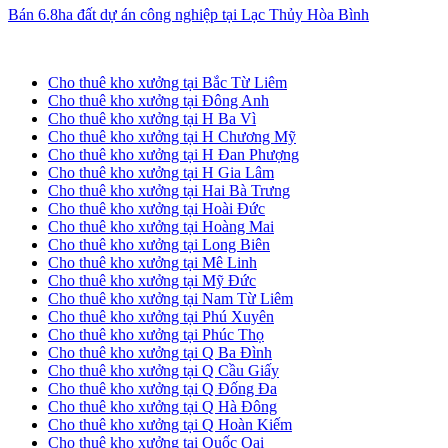
Bán 6.8ha đất dự án công nghiệp tại Lạc Thủy Hòa Bình
Cho thuê kho xưởng tại Hà Nội
Cho thuê kho xưởng tại Bắc Từ Liêm
Cho thuê kho xưởng tại Đông Anh
Cho thuê kho xưởng tại H Ba Vì
Cho thuê kho xưởng tại H Chương Mỹ
Cho thuê kho xưởng tại H Đan Phượng
Cho thuê kho xưởng tại H Gia Lâm
Cho thuê kho xưởng tại Hai Bà Trưng
Cho thuê kho xưởng tại Hoài Đức
Cho thuê kho xưởng tại Hoàng Mai
Cho thuê kho xưởng tại Long Biên
Cho thuê kho xưởng tại Mê Linh
Cho thuê kho xưởng tại Mỹ Đức
Cho thuê kho xưởng tại Nam Từ Liêm
Cho thuê kho xưởng tại Phú Xuyên
Cho thuê kho xưởng tại Phúc Thọ
Cho thuê kho xưởng tại Q Ba Đình
Cho thuê kho xưởng tại Q Cầu Giấy
Cho thuê kho xưởng tại Q Đống Đa
Cho thuê kho xưởng tại Q Hà Đông
Cho thuê kho xưởng tại Q Hoàn Kiếm
Cho thuê kho xưởng tại Quốc Oai