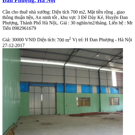
Đan Phượng, Hà Nội
Cần cho thuê nhà xưởng: Diện tích 700 m2, Mặt tiền rộng , giao
thông thuận tiện, An ninh tốt , khu vực 3 Đê Dày Kẻ, Huyện Đan
Phượng, Thành Phố Hà Nội,. Giá : 30 nghìn/m2/tháng. Liên hệ : Mr
Tiến 0982961679
2
Giá:
30000 VNĐ
Diện tích:
700 m
Vị trí:
H Đan Phượng - Hà Nội
27-12-2017