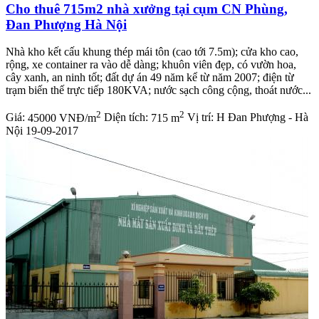
Cho thuê 715m2 nhà xưởng tại cụm CN Phùng,
Đan Phượng Hà Nội
Nhà kho kết cấu khung thép mái tôn (cao tới 7.5m); cửa kho cao,
rộng, xe container ra vào dễ dàng; khuôn viên đẹp, có vườn hoa,
cây xanh, an ninh tốt; đất dự án 49 năm kể từ năm 2007; điện từ
trạm biến thế trực tiếp 180KVA; nước sạch công cộng, thoát nước...
2
2
Giá:
45000 VNĐ/m
Diện tích:
715 m
Vị trí:
H Đan Phượng - Hà
Nội
19-09-2017