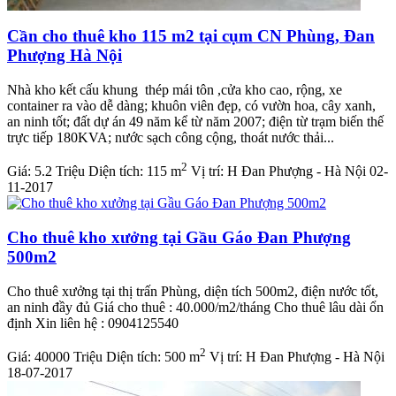
Cần cho thuê kho 115 m2 tại cụm CN Phùng, Đan
Phượng Hà Nội
Nhà kho kết cấu khung thép mái tôn ,cửa kho cao, rộng, xe
container ra vào dễ dàng; khuôn viên đẹp, có vườn hoa, cây xanh,
an ninh tốt; đất dự án 49 năm kể từ năm 2007; điện từ trạm biến thế
trực tiếp 180KVA; nước sạch công cộng, thoát nước thải...
2
Giá:
5.2 Triệu
Diện tích:
115 m
Vị trí:
H Đan Phượng - Hà Nội
02-
11-2017
Cho thuê kho xưởng tại Gầu Gáo Đan Phượng
500m2
Cho thuê xưởng tại thị trấn Phùng, diện tích 500m2, điện nước tốt,
an ninh đầy đủ Giá cho thuê : 40.000/m2/tháng Cho thuê lâu dài ổn
định Xin liên hệ : 0904125540
2
Giá:
40000 Triệu
Diện tích:
500 m
Vị trí:
H Đan Phượng - Hà Nội
18-07-2017