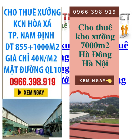
cho thuê kho xưởng, cho thuê
kho, kho xưởng hà nội, cho
thuê nhà xưởng, cho thuê
xưởng, kho xưởng hải dương
Hotline:
0966 398 919
Đăng nhập
|
Đăng ký
Đăng tin bán/cho thuê
Trang chủ