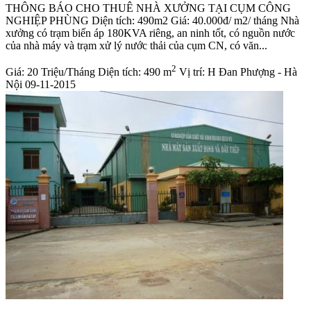
THÔNG BÁO CHO THUÊ NHÀ XƯỞNG TẠI CỤM CÔNG
NGHIỆP PHÙNG Diện tích: 490m2 Giá: 40.000đ/ m2/ tháng Nhà
xưởng có trạm biến áp 180KVA riêng, an ninh tốt, có nguồn nước
của nhà máy và trạm xử lý nước thải của cụm CN, có văn...
2
Giá:
20 Triệu/Tháng
Diện tích:
490 m
Vị trí:
H Đan Phượng - Hà
Nội
09-11-2015