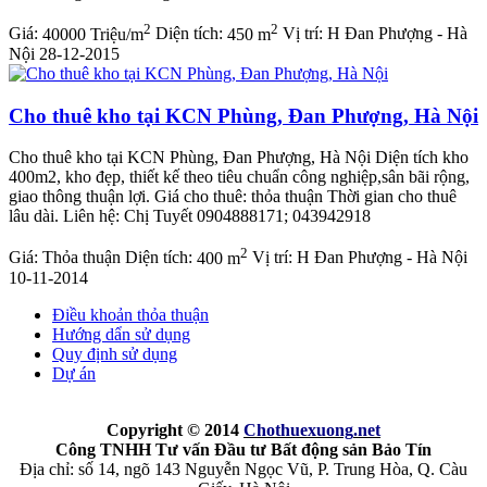
2
2
Giá:
40000 Triệu/m
Diện tích:
450 m
Vị trí:
H Đan Phượng - Hà
Nội
28-12-2015
Cho thuê kho tại KCN Phùng, Đan Phượng, Hà Nội
Cho thuê kho tại KCN Phùng, Đan Phượng, Hà Nội Diện tích kho
400m2, kho đẹp, thiết kế theo tiêu chuẩn công nghiệp,sân bãi rộng,
giao thông thuận lợi. Giá cho thuê: thỏa thuận Thời gian cho thuê
lâu dài. Liên hệ: Chị Tuyết 0904888171; 043942918
2
Giá:
Thỏa thuận
Diện tích:
400 m
Vị trí:
H Đan Phượng - Hà Nội
10-11-2014
Điều khoản thỏa thuận
Hướng dẩn sử dụng
Quy định sử dụng
Dự án
Copyright © 2014
Chothuexuong
.net
Công TNHH Tư vấn Đầu tư Bất động sản Bảo Tín
Địa chỉ: số 14, ngõ 143 Nguyễn Ngọc Vũ, P. Trung Hòa, Q. Càu