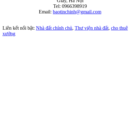
Giấy, Hà Nội
Tel: 0966398919
Email:
baotinchinh@gmail.com
Liên kết nổi bật:
Nhà đất chính chủ
,
Thư viện nhà đất
,
cho thuê
xưởng