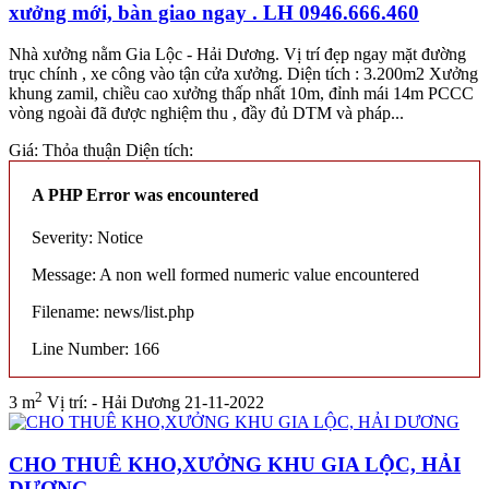
xưởng mới, bàn giao ngay . LH 0946.666.460
Nhà xưởng nằm Gia Lộc - Hải Dương. Vị trí đẹp ngay mặt đường
trục chính , xe công vào tận cửa xưởng. Diện tích : 3.200m2 Xưởng
khung zamil, chiều cao xưởng thấp nhất 10m, đỉnh mái 14m PCCC
vòng ngoài đã được nghiệm thu , đầy đủ DTM và pháp...
Giá:
Thỏa thuận
Diện tích:
A PHP Error was encountered
Severity: Notice
Message: A non well formed numeric value encountered
Filename: news/list.php
Line Number: 166
2
3 m
Vị trí:
- Hải Dương
21-11-2022
CHO THUÊ KHO,XƯỞNG KHU GIA LỘC, HẢI
DƯƠNG