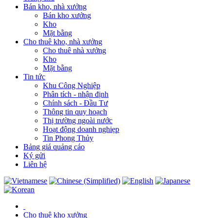
Bán kho, nhà xưởng
Bán kho xưởng
Kho
Mặt bằng
Cho thuê kho, nhà xưởng
Cho thuê nhà xưởng
Kho
Mặt bằng
Tin tức
Khu Công Nghiệp
Phân tích - nhận định
Chính sách - Đầu Tư
Thông tin quy hoạch
Thị trường ngoài nước
Hoạt động doanh nghiẹp
Tin Phong Thủy
Bảng giá quảng cáo
Ký gửi
Liên hệ
Cho thuê kho xưởng