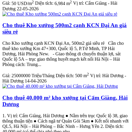
2
2
Giá:
50 USD/m
Diện tích:
6,984 m
Vị trí:
Cẩm Giàng - Hải
Dương
22-05-2026
Cho thuê Kho xưởng 500m2 cạnh KCN Đại An giá
siêu rẻ
Cho Kho xưởng cạnh KCN Đại An, 500m2 giá siêu rẻ Cần cho
thuê kho xưởng Km 47+300, Quốc lộ 5, P.Tứ Minh, TP Hải
Dương, Hải Phòng New. - Giao thông di chuyển thuận lợi, sát
Quốc lộ 5A – trục giao thông huyết mạch kết nối Hà Nội – Hải
Phòng cách: Trung...
2
Giá:
25000000 Triệu/Tháng
Diện tích:
500 m
Vị trí:
Hải Dương -
Hải Dương
14-04-2026
Cho thuê 40.000 m² kho xưởng tại Cẩm Giàng, Hải
Dương
1. Vị trí: Cẩm Giàng, Hải Dương ● Nằm trên trục Quốc lộ 38, giao
thông thuận tiện ● Cách ngã tư Quán Gỏi 5km ● Kết nối nhanh với
QL5, Hà Nội – Hải Phòng – Bắc Ninh – Hưng Yên 2. Diện tích:
40.000 m² (có thể chia nhỏ theo nhu...