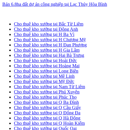
Bán 6.8ha đất dự án công nghiệp tại Lạc Thủy Hòa Bình
Cho thuê kho xưởng tại Hà Nội
Cho thuê kho xưởng tại Bắc Từ Liêm
Cho thuê kho xưởng tại Đông Anh
Cho thuê kho xưởng tại H Ba Vì
Cho thuê kho xưởng tại H Chương Mỹ
Cho thuê kho xưởng tại H Đan Phượng
Cho thuê kho xưởng tại H Gia Lâm
Cho thuê kho xưởng tại Hai Bà Trưng
Cho thuê kho xưởng tại Hoài Đức
Cho thuê kho xưởng tại Hoàng Mai
Cho thuê kho xưởng tại Long Biên
Cho thuê kho xưởng tại Mê Linh
Cho thuê kho xưởng tại Mỹ Đức
Cho thuê kho xưởng tại Nam Từ Liêm
Cho thuê kho xưởng tại Phú Xuyên
Cho thuê kho xưởng tại Phúc Thọ
Cho thuê kho xưởng tại Q Ba Đình
Cho thuê kho xưởng tại Q Cầu Giấy
Cho thuê kho xưởng tại Q Đống Đa
Cho thuê kho xưởng tại Q Hà Đông
Cho thuê kho xưởng tại Q Hoàn Kiếm
Cho thuê kho xưởng tại Quốc Oai