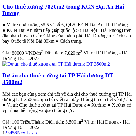
Cho thuê xưởng 7820m2 trong KCN Đại An Hải
Dương
● Vị trí: nhà xưởng số 5 và số 6, QL5, KCN Đại An, Hải Dương
● KCN Đại An nằm tiếp giáp quốc lộ 5 ( Hà Nội - Hải Phòng) trên
địa phận huyện Cẩm Giàng của thành phố Hải Dương: ● Cách sân
bay Quốc tế Nội Bài 80km ● Cách trung...
2
2
Giá:
80000 VNĐ/m
Diện tích:
7,820 m
Vị trí:
Hải Dương - Hải
Dương
16-11-2022
Dự án cho thuê xưởng tại TP Hải dương DT
3500m2
Mời các bạn cùng xem chi tiết về địa chỉ cho thuê xưởng tại TP Hải
dương DT 3500m2 qua bài viết sau đây Thông tin chi tiết về dự án:
● Vị trí: Cho thuê xưởng tại TP Hải Dương ● Xưởng: ● Xưởng có
vị trí mặt tiền rộng và giao thông cực...
2
Giá:
100 Triệu/Tháng
Diện tích:
3,500 m
Vị trí:
Hải Dương - Hải
Dương
16-11-2022
1
2
3
4
5
6
Next
Last ›