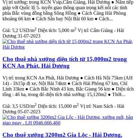
Vị trí xưởng: trong KCN Vsip,Cẩm Giàng, Hải Dương ● Nằm tiếp
giáp với Quốc lộ 5- tuyến giao thông quan trọng kết nối các tỉnh
phía Bắc vùng đồng bằng Sông Hồng ● Cách Cảng Hải Phòng
khoảng 66 km ● Cách Sân bay Nội Bài 60 km ● Cách...
2
2
Giá:
5,2 USD/m
Diện tích:
5,000 m
Vị trí:
Cẩm Giàng - Hải
Dương
31-07-2023
Cho thuê nhà xưởng diện tích từ 15,000m2 trong
KCN An Phát, Hải Dương
Vị trí: trong KCN An Phát, Hải Dương ● Cách Hà Nội 75km (AH
14) - 1h15p đi xe, Nội Bài 74km ● Cách Hải Phòng 67 km, Chí
Linh 33km ● Cách Bắc Ninh 43 km, Bắc Giang 56 km ● Diện tích
tổng : 46 ha, trong đó diện tích nhà xưởng: 15,120m2 ● Thời...
2
2
Giá:
3,5 USD/m
Diện tích:
15,000 m
Vị trí:
Nam Sách - Hải
Dương
05-07-2023
Cho thuê xưởng 3200m2 Gia Lộc - Hải Dương,