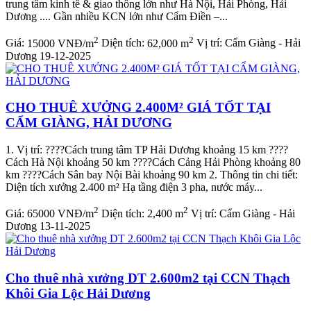
trung tâm kinh tế & giao thông lớn như Hà Nội, Hải Phòng, Hải
Dương .... Gần nhiều KCN lớn như Cẩm Điền –...
2
2
Giá:
15000 VNĐ/m
Diện tích:
62,000 m
Vị trí:
Cẩm Giàng - Hải
Dương
19-12-2025
CHO THUÊ XƯỞNG 2.400M² GIÁ TỐT TẠI
CẨM GIÀNG, HẢI DƯƠNG
1. Vị trí: ????️Cách trung tâm TP Hải Dương khoảng 15 km ????️
Cách Hà Nội khoảng 50 km ????️Cách Cảng Hải Phòng khoảng 80
km ????️Cách Sân bay Nội Bài khoảng 90 km 2. Thông tin chi tiết:
Diện tích xưởng 2.400 m² Hạ tầng điện 3 pha, nước máy...
2
2
Giá:
65000 VNĐ/m
Diện tích:
2,400 m
Vị trí:
Cẩm Giàng - Hải
Dương
13-11-2025
Cho thuê nhà xưởng DT 2.600m2 tại CCN Thạch
Khôi Gia Lộc Hải Dương