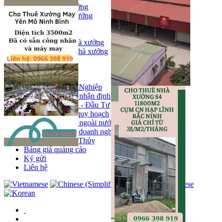
Bán kho, nhà xưởng
Bán kho xưởng
Kho
Mặt bằng
Cho thuê kho, nhà xưởng
Cho thuê nhà xưởng
Kho
Mặt bằng
Tin tức
Khu Công Nghiệp
Phân tích - nhận định
Chính sách - Đầu Tư
Thông tin quy hoạch
Thị trường ngoài nước
Hoạt động doanh nghiẹp
Tin Phong Thủy
Bảng giá quảng cáo
Ký gửi
Liên hệ