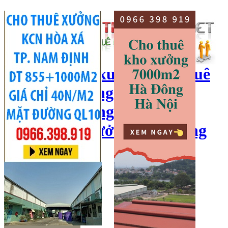
cho thuê kho xưởng, cho thuê
kho, kho xưởng hà nội, cho
thuê nhà xưởng, cho thuê
xưởng, kho xưởng hải dương
Hotline:
0966 398 919
Đăng nhập
|
Đăng ký
Đăng tin bán/cho thuê
Trang chủ