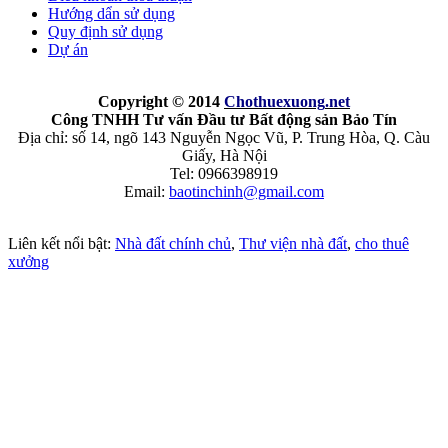
Hướng dẩn sử dụng
Quy định sử dụng
Dự án
Copyright © 2014
Chothuexuong
.net
Công TNHH Tư vấn Đầu tư Bất động sản Bảo Tín
Địa chỉ: số 14, ngõ 143 Nguyễn Ngọc Vũ, P. Trung Hòa, Q. Càu
Giấy, Hà Nội
Tel: 0966398919
Email:
baotinchinh@gmail.com
Liên kết nổi bật:
Nhà đất chính chủ
,
Thư viện nhà đất
,
cho thuê
xưởng