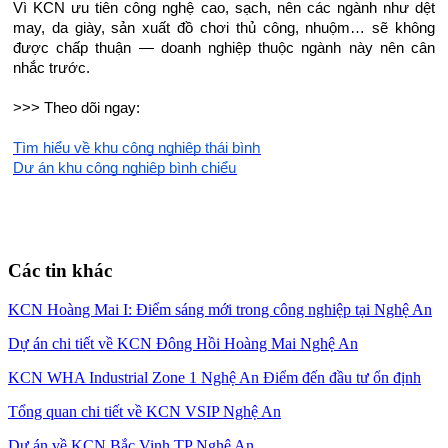
Vì KCN ưu tiên công nghệ cao, sạch, nên các ngành như dệt
may, da giày, sản xuất đồ chơi thủ công, nhuộm… sẽ không
được chấp thuận — doanh nghiệp thuộc ngành này nên cân
nhắc trước.
>>> Theo dõi ngay:
h
Tìm hiểu về khu công nghiệp thái bìn
u
Dự án khu công nghiệp bình chiể
Các tin khác
KCN Hoàng Mai I: Điểm sáng mới trong công nghiệp tại Nghệ An
Dự án chi tiết về KCN Đông Hồi Hoàng Mai Nghệ An
KCN WHA Industrial Zone 1 Nghệ An Điểm đến đầu tư ổn định
Tổng quan chi tiết về KCN VSIP Nghệ An
Dự án về KCN Bắc Vinh TP Nghệ An