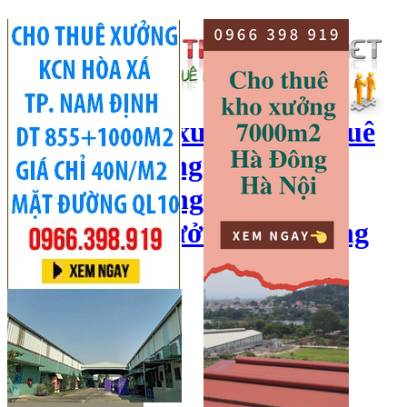
cho thuê kho xưởng, cho thuê
kho, kho xưởng hà nội, cho
thuê nhà xưởng, cho thuê
xưởng, kho xưởng hải dương
Hotline:
0966 398 919
Đăng nhập
|
Đăng ký
Đăng tin bán/cho thuê
Trang chủ