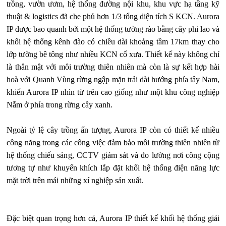
trồng, vườn ươm, hệ thống đường nội khu, khu vực hạ tầng kỹ
thuật & logistics đã che phủ hơn 1/3 tổng diện tích S KCN. Aurora
IP được bao quanh bởi một hệ thống tường rào bằng cây phi lao và
khối hệ thống kênh đào có chiều dài khoảng tầm 17km thay cho
lớp tường bê tông như nhiều KCN cổ xưa. Thiết kế này không chỉ
là thân mật với môi trường thiên nhiên mà còn là sự kết hợp hài
hoà với Quanh Vùng rừng ngập mặn trải dài hướng phía tây Nam,
khiến Aurora IP nhìn từ trên cao giống như một khu công nghiệp
Nằm ở phía trong rừng cây xanh.
Ngoài tỷ lệ cây trồng ấn tượng, Aurora IP còn có thiết kế nhiều
công năng trong các công việc đảm bảo môi trường thiên nhiên từ
hệ thống chiếu sáng, CCTV giám sát và đo lường nơi công cộng
tương tự như khuyến khích lắp đặt khối hệ thống điện năng lực
mặt trời trên mái những xí nghiệp sản xuất.
Đặc biệt quan trọng hơn cả, Aurora IP thiết kế khối hệ thống giải