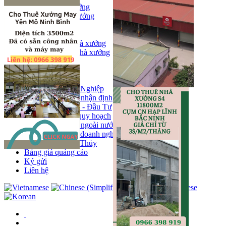
Bán kho, nhà xưởng
Bán kho xưởng
Kho
Mặt bằng
Cho thuê kho, nhà xưởng
Cho thuê nhà xưởng
Kho
Mặt bằng
Tin tức
Khu Công Nghiệp
Phân tích - nhận định
Chính sách - Đầu Tư
Thông tin quy hoạch
Thị trường ngoài nước
Hoạt động doanh nghiẹp
Tin Phong Thủy
Bảng giá quảng cáo
Ký gửi
Liên hệ