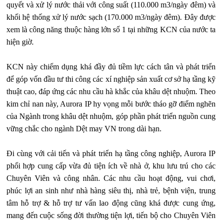
quyết và xử lý nước thải với công suất (110.000 m3/ngày đêm) và
khối hệ thống xử lý nước sạch (170.000 m3/ngày đêm). Đây được
xem là công năng thuộc hàng lớn số 1 tại những KCN của nước ta
hiện giờ.
KCN này chiếm dụng khá đầy đủ tiềm lực cách tân và phát triển
để góp vốn đầu tư thi công các xí nghiệp sản xuất cơ sở hạ tầng kỹ
thuật cao, đáp ứng các nhu cầu hà khắc của khâu dệt nhuộm. Theo
kim chỉ nan này, Aurora IP hy vọng mỗi bước tháo gỡ điểm nghẽn
của Ngành trong khâu dệt nhuộm, góp phần phát triển nguồn cung
vững chắc cho ngành Dệt may VN trong dài hạn.
Đi cùng với cải tiến và phát triển hạ tầng công nghiệp, Aurora IP
phối hợp cung cấp vừa đủ tiện ích về nhà ở, khu lưu trú cho các
Chuyên Viên và công nhân. Các nhu cầu hoạt động, vui chơi,
phúc lợi an sinh như nhà hàng siêu thị, nhà trẻ, bệnh viện, trung
tâm hỗ trợ & hỗ trợ tư vấn lao động cũng khá được cung ứng,
mang đến cuộc sống đời thường tiện lợi, tiến bộ cho Chuyên Viên