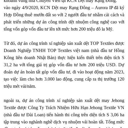
khoanh vùng nhà Chuyên Viên tại KCN Dệt may Rạng Đông.
vào ngày 4/9/2020, KCN Dệt may Rạng Đông – Aurora IP đã ký
Hợp Đồng thuê mướn đất so với 2 người đầu tư nhằm cải cách và
phát triển những dự án công trình dệt nhuộm công nghệ cao với
tổng vốn góp vốn đầu tư lên tới mức hơn 200 triệu đô la Mỹ.
Từ đó, dự án công trình xí nghiệp sản xuất dệt TOP Textiles được
Doanh Nghiệp TNHH TOP Textiles việt nam (nhà đầu tư Hồng
Kông liên doanh Nhật Bản) thực hiện kiến thiết trên diện tích S
31,2 ha với tổng giá trị góp vốn đầu tư hơn 200 triệu USD. Dự
đoán dự án hoàn tất góp vốn đầu tư, đi vào hoạt động năm 2023,
tạo việc làm cho hơn 3.000 lao động, cung cấp ra thị trường 120
triệu mét vải/năm.
ngoài ra, dự án công trình xí nghiệp sản xuất dệt may Jehong
Textile được Công Ty Trách Nhiệm Hữu Hạn Jehong Textile VN
(nhà đầu tư Đài Loan) tiến hành thi công trên diện tích S 3,06 ha
tập trung vào nghành nghề dịch vụ nhuộm vải hoàn tất. Tổng mức