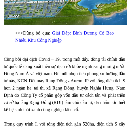
>>>Đừng bỏ qua:
Giải Đáp: Bình Dương Có Bao
Nhiêu Khu Công Nghiệp
Cũng bởi đại dịch Covid – 19, trong mới đây, dòng tài chính đầu
tư quốc tế đang xuất hiện sự dịch rời khỏe mạnh sang những nước
Đông Nam Á và việt nam. Để mũi nhọn tiên phong xu hướng đầu
tư này, KCN Dệt may Rạng Đông - Aurora IP với tổng diện tích S
hơn 2 ngàn ha, tại thị xã Rạng Đông, huyện Nghĩa Hưng, Nam
Định do Công Ty cổ phần góp vốn đầu tư cách tân và phát triển
cơ sở hạ tầng Rạng Đông (RDI) làm chủ đầu tư, đã nhắm tới thiết
kế hệ sinh thái xanh công nghiệp kiên cố.
Trong quy trình I, với tổng diện tích gần 520ha, diện tích S cây