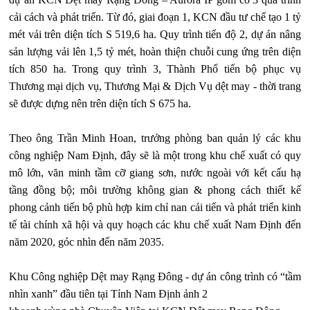
cải cách và phát triển. Từ đó, giai đoạn 1, KCN đầu tư chế tạo 1 tỷ
mét vải trên diện tích S 519,6 ha. Quy trình tiến độ 2, dự án nâng
sản lượng vải lên 1,5 tỷ mét, hoàn thiện chuỗi cung ứng trên diện
tích 850 ha. Trong quy trình 3, Thành Phố tiến bộ phục vụ
Thương mại dịch vụ, Thương Mại & Dịch Vụ dệt may - thời trang
sẽ được dựng nên trên diện tích S 675 ha.
Theo ông Trần Minh Hoan, trưởng phòng ban quản lý các khu
công nghiệp Nam Định, đây sẽ là một trong khu chế xuất có quy
mô lớn, văn minh tầm cỡ giang sơn, nước ngoài với kết cấu hạ
tầng đồng bộ; môi trường không gian & phong cách thiết kế
phong cảnh tiến bộ phù hợp kim chỉ nan cải tiến và phát triển kinh
tế tài chính xã hội và quy hoạch các khu chế xuất Nam Định đến
năm 2020, góc nhìn đến năm 2035.
Khu​ Công nghiệp Dệt may Rạng Đông - dự án công trình có “tầm
nhìn xanh” đầu tiên tại Tỉnh Nam Định ảnh 2