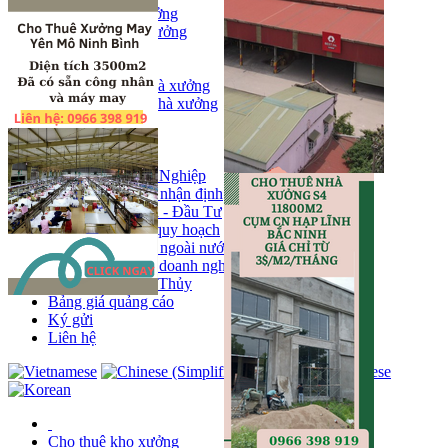
Bán kho, nhà xưởng
Bán kho xưởng
Kho
Mặt bằng
Cho thuê kho, nhà xưởng
Cho thuê nhà xưởng
Kho
Mặt bằng
Tin tức
Khu Công Nghiệp
Phân tích - nhận định
Chính sách - Đầu Tư
Thông tin quy hoạch
Thị trường ngoài nước
Hoạt động doanh nghiẹp
Tin Phong Thủy
Bảng giá quảng cáo
Ký gửi
Liên hệ
Cho thuê kho xưởng