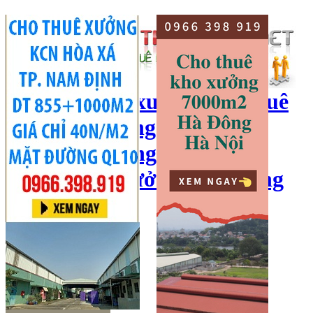
cho thuê kho xưởng, cho thuê
kho, kho xưởng hà nội, cho
thuê nhà xưởng, cho thuê
xưởng, kho xưởng hải dương
Hotline:
0966 398 919
Đăng nhập
|
Đăng ký
Đăng tin bán/cho thuê
Trang chủ