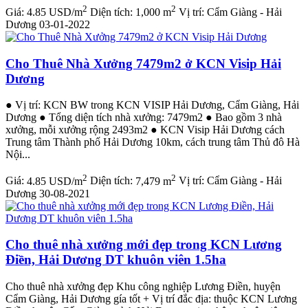
2
2
Giá:
4.85 USD/m
Diện tích:
1,000 m
Vị trí:
Cẩm Giàng - Hải
Dương
03-01-2022
Cho Thuê Nhà Xưởng 7479m2 ở KCN Visip Hải
Dương
● Vị trí: KCN BW trong KCN VISIP Hải Dương, Cẩm Giàng, Hải
Dương ● Tổng diện tích nhà xưởng: 7479m2 ● Bao gồm 3 nhà
xưởng, mỗi xưởng rộng 2493m2 ● KCN Visip Hải Dương cách
Trung tâm Thành phố Hải Dương 10km, cách trung tâm Thủ đô Hà
Nội...
2
2
Giá:
4.85 USD/m
Diện tích:
7,479 m
Vị trí:
Cẩm Giàng - Hải
Dương
30-08-2021
Cho thuê nhà xưởng mới đẹp trong KCN Lương
Điền, Hải Dương DT khuôn viên 1.5ha
Cho thuê nhà xưởng đẹp Khu công nghiệp Lương Điền, huyện
Cẩm Giàng, Hải Dương gía tốt + Vị trí đắc địa: thuộc KCN Lương