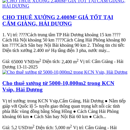
CHO THUÊ XƯỞNG 2.400M² GIÁ TỐT TẠI
CẨM GIÀNG, HẢI DƯƠNG
1. Vị trí: ????️Cách trung tâm TP Hải Dương khoảng 15 km ????️
Cách Hà Nội khoảng 50 km ????️Cách Cảng Hải Phòng khoảng 80
km ????️Cách Sân bay Nội Bài khoảng 90 km 2. Thông tin chi tiết:
Diện tích xưởng 2.400 m² Hạ tầng điện 3 pha, nước máy...
2
2
Giá:
65000 VNĐ/m
Diện tích:
2,400 m
Vị trí:
Cẩm Giàng - Hải
Dương
13-11-2025
Cho thuê xưởng từ 5000-10,000m2 trong KCN
Vsip, Hải Dương
Vị trí xưởng: trong KCN Vsip,Cẩm Giàng, Hải Dương ● Nằm tiếp
giáp với Quốc lộ 5- tuyến giao thông quan trọng kết nối các tỉnh
phía Bắc vùng đồng bằng Sông Hồng ● Cách Cảng Hải Phòng
khoảng 66 km ● Cách Sân bay Nội Bài 60 km ● Cách...
2
2
Giá:
5,2 USD/m
Diện tích:
5,000 m
Vị trí:
Cẩm Giàng - Hải