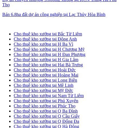
Thọ
Bán 6.8ha đất dự án công nghiệp tại Lạc Thủy Hòa Bình
Cho thuê kho xưởng tại Hà Nội
Cho thuê kho xưởng tại Bắc Từ Liêm
Cho thuê kho xưởng tại Đông Anh
Cho thuê kho xưởng tại H Ba Vì
Cho thuê kho xưởng tại H Chương Mỹ
Cho thuê kho xưởng tại H Đan Phượng
Cho thuê kho xưởng tại H Gia Lâm
Cho thuê kho xưởng tại Hai Bà Trưng
Cho thuê kho xưởng tại Hoài Đức
Cho thuê kho xưởng tại Hoàng Mai
Cho thuê kho xưởng tại Long Biên
Cho thuê kho xưởng tại Mê Linh
Cho thuê kho xưởng tại Mỹ Đức
Cho thuê kho xưởng tại Nam Từ Liêm
Cho thuê kho xưởng tại Phú Xuyên
Cho thuê kho xưởng tại Phúc Thọ
Cho thuê kho xưởng tại Q Ba Đình
Cho thuê kho xưởng tại Q Cầu Giấy
Cho thuê kho xưởng tại Q Đống Đa
Cho thuê kho xưởng tại Q Hà Đông