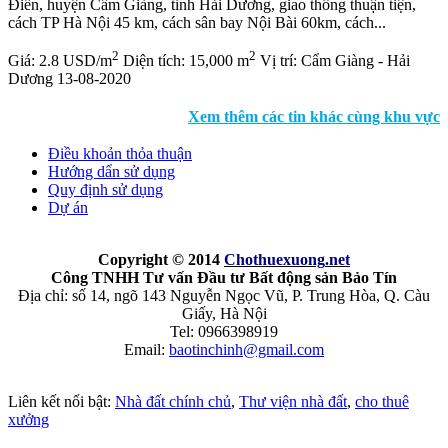
Điền, huyện Cẩm Giàng, tỉnh Hải Dương, giao thông thuận tiện,
cách TP Hà Nội 45 km, cách sân bay Nội Bài 60km, cách...
2
2
Giá:
2.8 USD/m
Diện tích:
15,000 m
Vị trí:
Cẩm Giàng - Hải
Dương
13-08-2020
Xem thêm các tin khác cùng khu vực
Điều khoản thỏa thuận
Hướng dẩn sử dụng
Quy định sử dụng
Dự án
Copyright © 2014
Chothuexuong
.net
Công TNHH Tư vấn Đầu tư Bất động sản Bảo Tín
Địa chỉ: số 14, ngõ 143 Nguyễn Ngọc Vũ, P. Trung Hòa, Q. Càu
Giấy, Hà Nội
Tel: 0966398919
Email:
baotinchinh@gmail.com
Liên kết nổi bật:
Nhà đất chính chủ
,
Thư viện nhà đất
,
cho thuê
xưởng