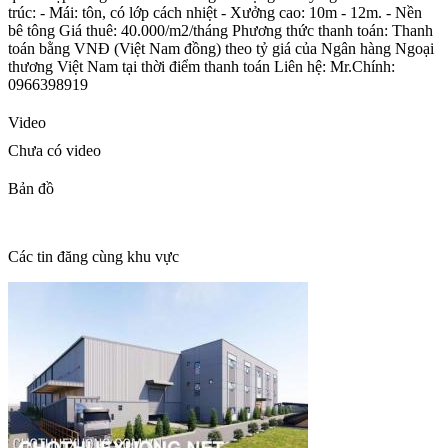
trúc: - Mái: tôn, có lớp cách nhiệt - Xưởng cao: 10m - 12m. - Nền
bê tông Giá thuê: 40.000/m2/tháng Phương thức thanh toán: Thanh
toán bằng VNĐ (Việt Nam đồng) theo tỷ giá của Ngân hàng Ngoại
thương Việt Nam tại thời điểm thanh toán Liên hệ: Mr.Chính:
0966398919
Video
Chưa có video
Bản đồ
Các tin đăng cùng khu vực