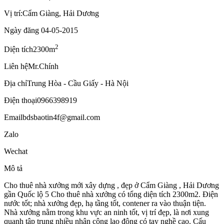
Vị trí:
Cẩm Giàng, Hải Dương
Ngày đăng
04-05-2015
2
Diện tích
2300m
Liên hệ
Mr.Chính
Địa chỉ
Trung Hòa - Cầu Giấy - Hà Nội
Điện thoại
0966398919
Email
bdsbaotin4f@gmail.com
Zalo
Wechat
Mô tả
Cho thuê nhà xưởng mới xây dựng , đẹp ở Cẩm Giàng , Hải Dương
gần Quốc lộ 5 Cho thuê nhà xưởng có tổng diện tích 2300m2. Điện
nước tốt; nhà xưởng đẹp, hạ tầng tốt, contener ra vào thuận tiện.
Nhà xưởng nằm trong khu vực an ninh tốt, vị trí đẹp, là nơi xung
quanh tập trung nhiều nhân công lao động có tay nghề cao. Cấu