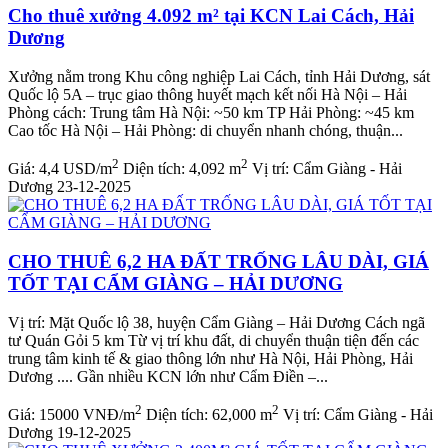
Cho thuê xưởng 4.092 m² tại KCN Lai Cách, Hải
Dương
Xưởng nằm trong Khu công nghiệp Lai Cách, tỉnh Hải Dương, sát
Quốc lộ 5A – trục giao thông huyết mạch kết nối Hà Nội – Hải
Phòng cách: Trung tâm Hà Nội: ~50 km TP Hải Phòng: ~45 km
Cao tốc Hà Nội – Hải Phòng: di chuyển nhanh chóng, thuận...
2
2
Giá:
4,4 USD/m
Diện tích:
4,092 m
Vị trí:
Cẩm Giàng - Hải
Dương
23-12-2025
CHO THUÊ 6,2 HA ĐẤT TRỐNG LÂU DÀI, GIÁ
TỐT TẠI CẨM GIÀNG – HẢI DƯƠNG
Vị trí: Mặt Quốc lộ 38, huyện Cẩm Giàng – Hải Dương Cách ngã
tư Quán Gỏi 5 km Từ vị trí khu đất, di chuyển thuận tiện đến các
trung tâm kinh tế & giao thông lớn như Hà Nội, Hải Phòng, Hải
Dương .... Gần nhiều KCN lớn như Cẩm Điền –...
2
2
Giá:
15000 VNĐ/m
Diện tích:
62,000 m
Vị trí:
Cẩm Giàng - Hải
Dương
19-12-2025