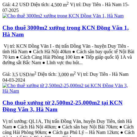
2
Giá:
4.2 USD
Diện tích:
4,500 m
Vị trí:
Duy Tiên - Hà Nam
15-
07-2025
Cho thuê 3000m2 xưởng trong KCN Đồng Văn 1,
Hà Nam
Vị trí: KCN Đồng Văn I - thị trấn Đồng Văn - huyện Duy Tiên -
tỉnh Hà Nam ● Cách Hà Nội 40km ● Cách sân bay quốc tế Nội Bài
70 km ● Cách Cảng Hải Phòng 100 km ● Tiếp giáp quốc lộ 1A và
đường sắt Bắc Nam ● Lĩnh vực thu hút...
2
2
Giá:
3,5 USD/m
Diện tích:
3,000 m
Vị trí:
Duy Tiên - Hà Nam
04-03-2024
Cho thuê xưởng từ 2,500m2-25,000m2 tại KCN
Đồng Văn 3, Hà Nam
Vị trí xưởng: QL1A, Thị trấn Đồng Văn, huyện Duy Tiên, tỉnh Hà
Nam ● Cách Hà Nội 40km; ● Cách sân bay Nội Bài 70km; ● Cách
cảng Hải Phòng 90km; ● Cách ga Phủ Lý – Hà Nam 12km; ● Cách