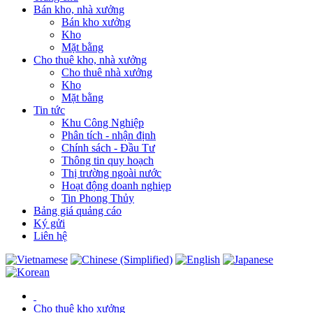
Bán kho, nhà xưởng
Bán kho xưởng
Kho
Mặt bằng
Cho thuê kho, nhà xưởng
Cho thuê nhà xưởng
Kho
Mặt bằng
Tin tức
Khu Công Nghiệp
Phân tích - nhận định
Chính sách - Đầu Tư
Thông tin quy hoạch
Thị trường ngoài nước
Hoạt động doanh nghiẹp
Tin Phong Thủy
Bảng giá quảng cáo
Ký gửi
Liên hệ
Cho thuê kho xưởng