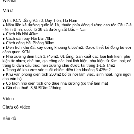
Wechat
Mô tả
Vị trí: KCN Đồng Văn 3, Duy Tiên, Hà Nam
● Nằm liền kề đường quốc lộ 1A, thuộc phía đông đường cao tốc Cầu Giẽ
- Ninh Bình, quốc lộ 38 và đường sắt Bắc – Nam
● Cách Hà Nội 40km
● Cách sân bay Nội Bài 70km
● Cách cảng Hải Phòng 90km
● Diện tích khu đất xây dựng khoảng 6.557m2, được thiết kế đồng bộ với
cảnh quan KCN
● Nhà xưởng diện tích 3.745m2, 01 tầng: Sản xuất các loại linh kiện, phụ
kiện từ nhựa; chế tạo, gia công các loại linh kiện, phụ kiện từ Kim loại; có
trang bị dầm cẩu trục; nền xưởng chịu được tải trọng 1-1,5 T/m2
● Trong đó khu vực sản suất chiếm diện tích khoảng 3.425m2
● Khu văn phòng diện tích 250m2 bố trí nơi làm việc, sinh hoạt, nghỉ ngơi
cho cán bộ
● Có tách nhỏ diện tích cho thuê nhà xưởng (có thể làm mạ)
● Giá cho thuê: 3,5USD/m2/tháng
Video
Chưa có video
Bản đồ