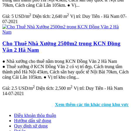
70km, Cách cảng Cái Lân 105km. ● Vị...
2
2
Giá:
5 USD/m
Diện tích:
2,640 m
Vị trí:
Duy Tiên - Hà Nam
07-
07-2021
Cho Thuê Nhà Xưởng 2500m2 trong KCN Đồng
Văn 2 Hà Nam
● Nhà xưởng cho thuê nằm trong KCN Đồng Văn 2 Hà Nam
● Thuê xưởng ở KCN Đồng Văn 2 có vị trí đẹp, Cách trung tâm
thành phố Hà Nội 45km, Cách sân bay quốc tế Nội Bài 70km, Cách
cảng Cái Lân 105km. ● Vị trí khu công...
2
2
Giá:
2.5 USD/m
Diện tích:
2,500 m
Vị trí:
Duy Tiên - Hà Nam
14-07-2021
Xem thêm các tin khác cùng khu vực
Điều khoản thỏa thuận
Hướng dẩn sử dụng
Quy định sử dụng