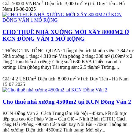
2
2
Giá:
50000 VNĐ/m
Diện tích:
3,000 m
Vị trí:
Duy Tiên - Hà
Nam
16-08-2025
CHO THUÊ NHÀ XƯỞNG MỚI XÂY 8000M2 Ở
KCN ĐỒNG VĂN 1 MỞ RỘNG
THÔNG TIN TỔNG QUAN: Tổng diện tích khuôn viên: 7.842 m²
Nhà xưởng 1 tầng: 4.310 m² Văn phòng 2 tầng: 338 m² (169m² x 2
tầng) Trạm biến áp riêng: Công suất 630 KVA Chiều cao nhà
xưởng: 10m (thông thủy) Tải trọng sàn: 2,5 tấn/m² Tường,...
2
2
Giá:
4.2 USD/m
Diện tích:
8,000 m
Vị trí:
Duy Tiên - Hà Nam
15-07-2025
Cho thuê nhà xưởng 4500m2 tại KCN Đồng Văn 2
KCN Đồng Văn 2 Cách Trung tâm Hà Nội ~45km, kết nối trực
tiếp qua cao tốc Pháp Vân – Cầu Giẽ – Ninh Bình (CT01) Cách
cảng Hải Phòng ~90km Cách sân bay Nội Bài ~70km Thông tin
nhà xưởng: Diện tích: 4500m2 Tình trạng: Mới xây...