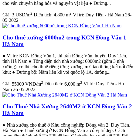
cho vận chuyển hàng hóa và nguyên vật liệu ● Đường...
2
2
Giá:
3 USD/m
Diện tích:
4,800 m
Vị trí:
Duy Tiên - Hà Nam
26-
05-2022
Cho thuê xưởng 6000m2 trong KCN Đồng Văn 1
Hà Nam
● Vị trí: KCN Đồng Văn 1, thị trấn Đồng Văn, huyện Duy Tiên,
tỉnh Hà Nam ● Tổng diện tích nhà xưởng: 6000m2 (gồm 3 nhà
xưởng), có thể cho thuê riêng từng xưởng. ● Giao thông kết nối đến
khu: ● Đường bộ: Nằm liền kề với quốc lộ 1A, đường...
2
2
Giá:
55000 VNĐ/m
Diện tích:
6,000 m
Vị trí:
Duy Tiên - Hà
Nam
26-05-2022
Cho Thuê Nhà Xưởng 2640M2 ở KCN Đồng Văn 2
Hà Nam
● Nhà xưởng cho thuê ở Khu công nghiệp Đồng văn 2, Duy Tiên,
Hà Nam ● Thuê xưởng ở KCN Đồng Văn 2 có vị trí đẹp, Cách
trung tâm thành phố Hà Nội 45km, Cách sân bay quốc tế Nội Bài