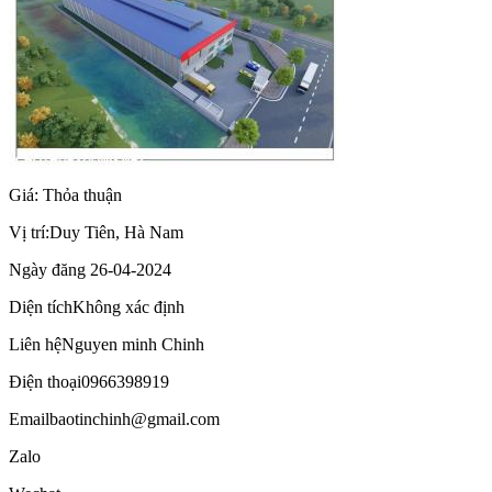
Giá: Thỏa thuận
Vị trí:
Duy Tiên, Hà Nam
Ngày đăng
26-04-2024
Diện tích
Không xác định
Liên hệ
Nguyen minh Chinh
Điện thoại
0966398919
Email
baotinchinh@gmail.com
Zalo