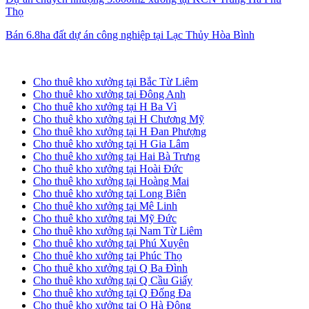
Thọ
Bán 6.8ha đất dự án công nghiệp tại Lạc Thủy Hòa Bình
Cho thuê kho xưởng tại Hà Nội
Cho thuê kho xưởng tại Bắc Từ Liêm
Cho thuê kho xưởng tại Đông Anh
Cho thuê kho xưởng tại H Ba Vì
Cho thuê kho xưởng tại H Chương Mỹ
Cho thuê kho xưởng tại H Đan Phượng
Cho thuê kho xưởng tại H Gia Lâm
Cho thuê kho xưởng tại Hai Bà Trưng
Cho thuê kho xưởng tại Hoài Đức
Cho thuê kho xưởng tại Hoàng Mai
Cho thuê kho xưởng tại Long Biên
Cho thuê kho xưởng tại Mê Linh
Cho thuê kho xưởng tại Mỹ Đức
Cho thuê kho xưởng tại Nam Từ Liêm
Cho thuê kho xưởng tại Phú Xuyên
Cho thuê kho xưởng tại Phúc Thọ
Cho thuê kho xưởng tại Q Ba Đình
Cho thuê kho xưởng tại Q Cầu Giấy
Cho thuê kho xưởng tại Q Đống Đa
Cho thuê kho xưởng tại Q Hà Đông