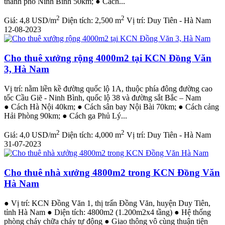
thành phố Ninh Bình 50km; ● Cách...
2
2
Giá:
4,8 USD/m
Diện tích:
2,500 m
Vị trí:
Duy Tiên - Hà Nam
12-08-2023
Cho thuê xưởng rộng 4000m2 tại KCN Đồng Văn
3, Hà Nam
Vị trí: nằm liền kề đường quốc lộ 1A, thuộc phía đông đường cao
tốc Cầu Giẽ - Ninh Bình, quốc lộ 38 và đường sắt Bắc – Nam
● Cách Hà Nội 40km; ● Cách sân bay Nội Bài 70km; ● Cách cảng
Hải Phòng 90km; ● Cách ga Phủ Lý...
2
2
Giá:
4,0 USD/m
Diện tích:
4,000 m
Vị trí:
Duy Tiên - Hà Nam
31-07-2023
Cho thuê nhà xưởng 4800m2 trong KCN Đồng Văn
Hà Nam
● Vị trí: KCN Đồng Văn 1, thị trấn Đồng Văn, huyện Duy Tiên,
tỉnh Hà Nam ● Diện tích: 4800m2 (1.200m2x4 tầng) ● Hệ thống
phòng cháy chữa cháy tự động ● Giao thông vô cùng thuận tiện