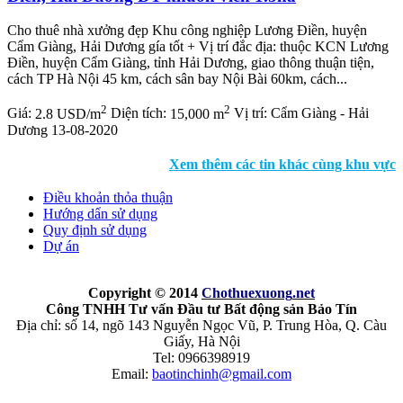
Cho thuê nhà xưởng đẹp Khu công nghiệp Lương Điền, huyện
Cẩm Giàng, Hải Dương gía tốt + Vị trí đắc địa: thuộc KCN Lương
Điền, huyện Cẩm Giàng, tỉnh Hải Dương, giao thông thuận tiện,
cách TP Hà Nội 45 km, cách sân bay Nội Bài 60km, cách...
2
2
Giá:
2.8 USD/m
Diện tích:
15,000 m
Vị trí:
Cẩm Giàng - Hải
Dương
13-08-2020
Xem thêm các tin khác cùng khu vực
Điều khoản thỏa thuận
Hướng dẩn sử dụng
Quy định sử dụng
Dự án
Copyright © 2014
Chothuexuong
.net
Công TNHH Tư vấn Đầu tư Bất động sản Bảo Tín
Địa chỉ: số 14, ngõ 143 Nguyễn Ngọc Vũ, P. Trung Hòa, Q. Càu
Giấy, Hà Nội
Tel: 0966398919
Email:
baotinchinh@gmail.com