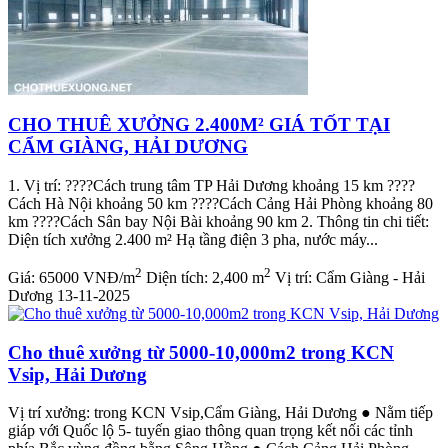
CHO THUÊ XƯỞNG 2.400M² GIÁ TỐT TẠI
CẨM GIÀNG, HẢI DƯƠNG
1. Vị trí: ????️Cách trung tâm TP Hải Dương khoảng 15 km ????️
Cách Hà Nội khoảng 50 km ????️Cách Cảng Hải Phòng khoảng 80
km ????️Cách Sân bay Nội Bài khoảng 90 km 2. Thông tin chi tiết:
Diện tích xưởng 2.400 m² Hạ tầng điện 3 pha, nước máy...
2
2
Giá:
65000 VNĐ/m
Diện tích:
2,400 m
Vị trí:
Cẩm Giàng - Hải
Dương
13-11-2025
Cho thuê xưởng từ 5000-10,000m2 trong KCN
Vsip, Hải Dương
Vị trí xưởng: trong KCN Vsip,Cẩm Giàng, Hải Dương ● Nằm tiếp
giáp với Quốc lộ 5- tuyến giao thông quan trọng kết nối các tỉnh