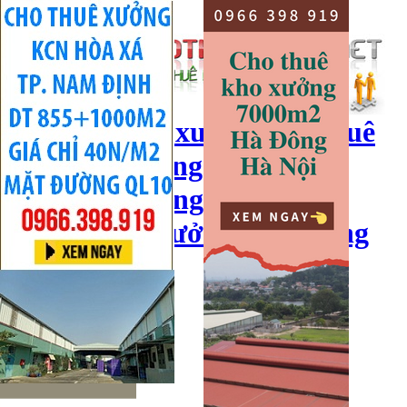
cho thuê kho xưởng, cho thuê
kho, kho xưởng hà nội, cho
thuê nhà xưởng, cho thuê
xưởng, kho xưởng hải dương
Hotline:
0966 398 919
Đăng nhập
|
Đăng ký
Đăng tin bán/cho thuê
Trang chủ