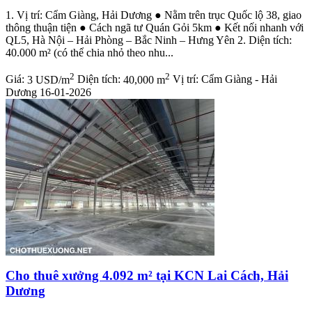
1. Vị trí: Cẩm Giàng, Hải Dương ● Nằm trên trục Quốc lộ 38, giao
thông thuận tiện ● Cách ngã tư Quán Gỏi 5km ● Kết nối nhanh với
QL5, Hà Nội – Hải Phòng – Bắc Ninh – Hưng Yên 2. Diện tích:
40.000 m² (có thể chia nhỏ theo nhu...
2
2
Giá:
3 USD/m
Diện tích:
40,000 m
Vị trí:
Cẩm Giàng - Hải
Dương
16-01-2026
Cho thuê xưởng 4.092 m² tại KCN Lai Cách, Hải
Dương