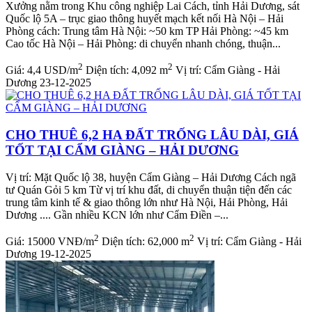
Xưởng nằm trong Khu công nghiệp Lai Cách, tỉnh Hải Dương, sát
Quốc lộ 5A – trục giao thông huyết mạch kết nối Hà Nội – Hải
Phòng cách: Trung tâm Hà Nội: ~50 km TP Hải Phòng: ~45 km
Cao tốc Hà Nội – Hải Phòng: di chuyển nhanh chóng, thuận...
2
2
Giá:
4,4 USD/m
Diện tích:
4,092 m
Vị trí:
Cẩm Giàng - Hải
Dương
23-12-2025
CHO THUÊ 6,2 HA ĐẤT TRỐNG LÂU DÀI, GIÁ
TỐT TẠI CẨM GIÀNG – HẢI DƯƠNG
Vị trí: Mặt Quốc lộ 38, huyện Cẩm Giàng – Hải Dương Cách ngã
tư Quán Gỏi 5 km Từ vị trí khu đất, di chuyển thuận tiện đến các
trung tâm kinh tế & giao thông lớn như Hà Nội, Hải Phòng, Hải
Dương .... Gần nhiều KCN lớn như Cẩm Điền –...
2
2
Giá:
15000 VNĐ/m
Diện tích:
62,000 m
Vị trí:
Cẩm Giàng - Hải
Dương
19-12-2025