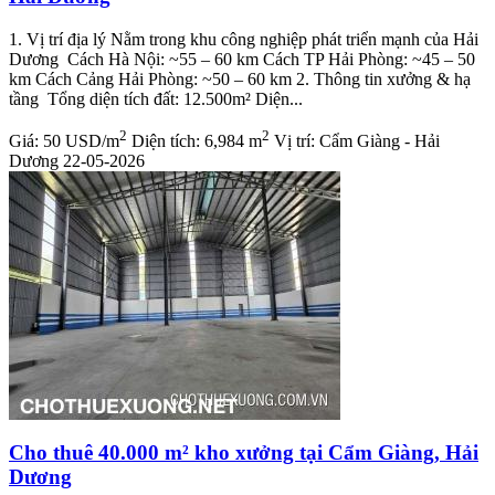
1. Vị trí địa lý Nằm trong khu công nghiệp phát triển mạnh của Hải
Dương Cách Hà Nội: ~55 – 60 km Cách TP Hải Phòng: ~45 – 50
km Cách Cảng Hải Phòng: ~50 – 60 km 2. Thông tin xưởng & hạ
tầng Tổng diện tích đất: 12.500m² Diện...
2
2
Giá:
50 USD/m
Diện tích:
6,984 m
Vị trí:
Cẩm Giàng - Hải
Dương
22-05-2026
Cho thuê 40.000 m² kho xưởng tại Cẩm Giàng, Hải
Dương