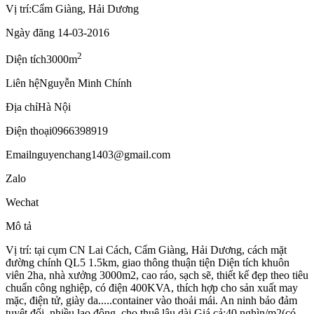
Vị trí:
Cẩm Giàng, Hải Dương
Ngày đăng
14-03-2016
2
Diện tích
3000m
Liên hệ
Nguyễn Minh Chính
Địa chỉ
Hà Nội
Điện thoại
0966398919
Email
nguyenchang1403@gmail.com
Zalo
Wechat
Mô tả
Vị trí: tại cụm CN Lai Cách, Cẩm Giàng, Hải Dương, cách mặt
đường chính QL5 1.5km, giao thông thuận tiện Diện tích khuôn
viên 2ha, nhà xưởng 3000m2, cao ráo, sạch sẽ, thiết kế đẹp theo tiêu
chuẩn công nghiệp, có điện 400KVA, thích hợp cho sản xuất may
mặc, điện tử, giày da.....container vào thoải mái. An ninh bảo đảm
tuyệt đối, nhiều lao động, cho thuê lâu dài Giá cả:40 nghìn/m2(có