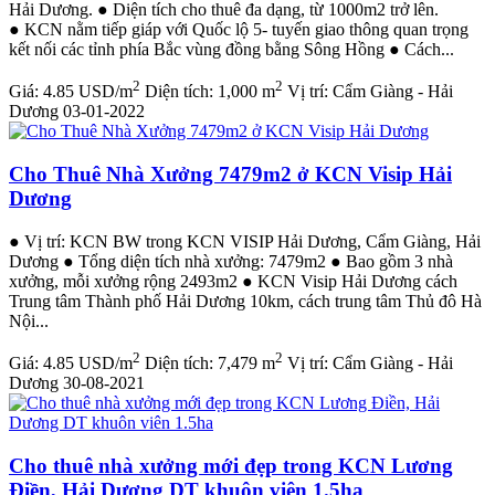
Hải Dương. ● Diện tích cho thuê đa dạng, từ 1000m2 trở lên.
● KCN nằm tiếp giáp với Quốc lộ 5- tuyến giao thông quan trọng
kết nối các tỉnh phía Bắc vùng đồng bằng Sông Hồng ● Cách...
2
2
Giá:
4.85 USD/m
Diện tích:
1,000 m
Vị trí:
Cẩm Giàng - Hải
Dương
03-01-2022
Cho Thuê Nhà Xưởng 7479m2 ở KCN Visip Hải
Dương
● Vị trí: KCN BW trong KCN VISIP Hải Dương, Cẩm Giàng, Hải
Dương ● Tổng diện tích nhà xưởng: 7479m2 ● Bao gồm 3 nhà
xưởng, mỗi xưởng rộng 2493m2 ● KCN Visip Hải Dương cách
Trung tâm Thành phố Hải Dương 10km, cách trung tâm Thủ đô Hà
Nội...
2
2
Giá:
4.85 USD/m
Diện tích:
7,479 m
Vị trí:
Cẩm Giàng - Hải
Dương
30-08-2021
Cho thuê nhà xưởng mới đẹp trong KCN Lương
Điền, Hải Dương DT khuôn viên 1.5ha