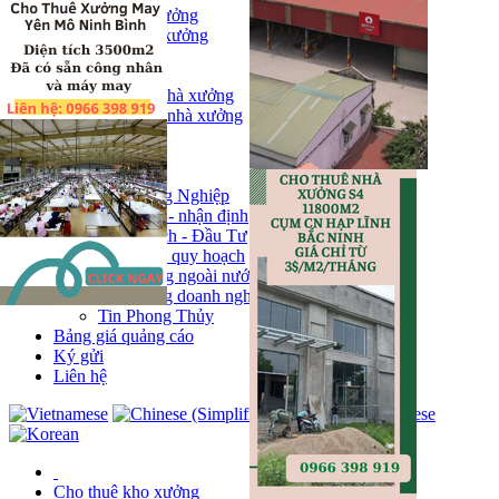
Bán kho, nhà xưởng
Bán kho xưởng
Kho
Mặt bằng
Cho thuê kho, nhà xưởng
Cho thuê nhà xưởng
Kho
Mặt bằng
Tin tức
Khu Công Nghiệp
Phân tích - nhận định
Chính sách - Đầu Tư
Thông tin quy hoạch
Thị trường ngoài nước
Hoạt động doanh nghiẹp
Tin Phong Thủy
Bảng giá quảng cáo
Ký gửi
Liên hệ
Cho thuê kho xưởng