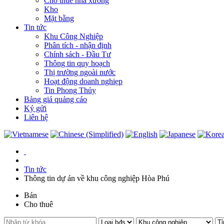
Cho thuê nhà xưởng
Kho
Mặt bằng
Tin tức
Khu Công Nghiệp
Phân tích - nhận định
Chính sách - Đầu Tư
Thông tin quy hoạch
Thị trường ngoài nước
Hoạt động doanh nghiẹp
Tin Phong Thủy
Bảng giá quảng cáo
Ký gửi
Liên hệ
Tin tức
Thông tin dự án về khu công nghiệp Hòa Phú
Bán
Cho thuê