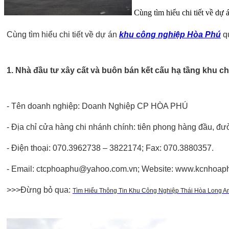
Cùng tìm hiểu chi tiết về dự 
Cùng tìm hiểu chi tiết về dự án
khu công nghiệp Hòa Phú
qu
1. Nhà đầu tư xây cất và buôn bán kết cấu hạ tầng khu c
- Tên doanh nghiệp: Doanh Nghiệp CP HÒA PHÚ
- Địa chỉ cửa hàng chi nhánh chính: tiên phong hàng đầu, 
- Điện thoại: 070.3962738 – 3822174; Fax: 070.3880357.
- Email: ctcphoaphu@yahoo.com.vn; Website: www.kcnhoap
>>>Đừng bỏ qua:
Tìm Hiểu Thông Tin Khu Công Nghiệp Thái Hòa Long A