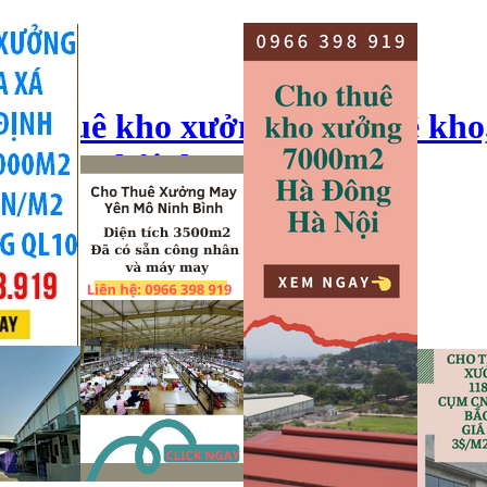
ho thuê kho xưởng, cho thuê kho
o xưởng hải dương