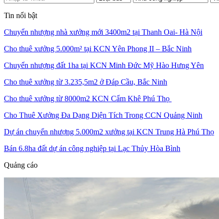
Tin nổi bật
Chuyển nhượng nhà xưởng mới 3400m2 tại Thanh Oai- Hà Nội
Cho thuê xưởng 5.000m² tại KCN Yên Phong II – Bắc Ninh
Chuyển nhượng đất 1ha tại KCN Minh Đức Mỹ Hào Hưng Yên
Cho thuê xưởng từ 3.235,5m2 ở Đáp Cầu, Bắc Ninh
Cho thuê xưởng từ 8000m2 KCN Cẩm Khê Phú Thọ
Cho Thuê Xưởng Đa Dạng Diện Tích Trong CCN Quảng Ninh
Dự án chuyển nhượng 5.000m2 xưởng tại KCN Trung Hà Phú Thọ
Bán 6.8ha đất dự án công nghiệp tại Lạc Thủy Hòa Bình
Quảng cáo