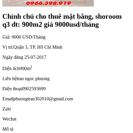
Chính chủ cho thuê mặt bằng, shoroom
q3 dt: 900m2 giá 9000usd/tháng
Giá: 9000 USD/Tháng
Vị trí:
Quận 3, TP. Hồ Chí Minh
Ngày đăng
25-07-2017
2
Diện tích
900m
Liên hệ
tran ngoc phuong
Điện thoại
0902593699
Email
phuongtran302010@gmail.com
Zalo
Wechat
Mô tả