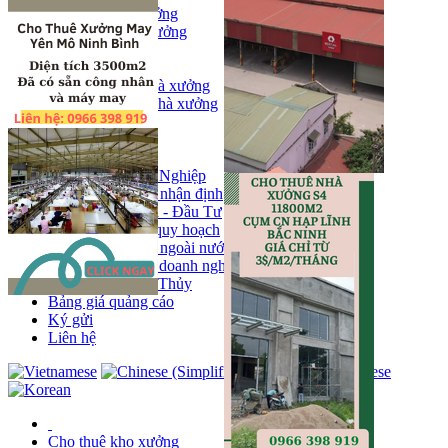
Bán kho, nhà xưởng
Bán kho xưởng
Kho
Mặt bằng
Cho thuê kho, nhà xưởng
Cho thuê nhà xưởng
Kho
Mặt bằng
Tin tức
Khu Công Nghiệp
Phân tích - nhận định
Chính sách - Đầu Tư
Thông tin quy hoạch
Thị trường ngoài nước
Hoạt động doanh nghiẹp
Tin Phong Thủy
Bảng giá quảng cáo
Ký gửi
Liên hệ
Cho thuê kho xưởng