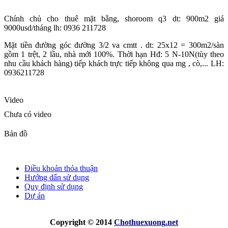
Chính chủ cho thuê mặt bằng, shoroom q3 dt: 900m2 giá
9000usd/tháng lh: 0936 211728
Mặt tiền đường góc đường 3/2 va cmtt . dt: 25x12 = 300m2/sàn
gồm 1 trệt, 2 lầu, nhà mới 100%. Thời hạn Hđ: 5 N-10N(tùy theo
nhu cầu khách hàng) tiếp khách trực tiếp không qua mg , cò,... LH:
0936211728
Video
Chưa có video
Bản đồ
Điều khoản thỏa thuận
Hướng dẩn sử dụng
Quy định sử dụng
Dự án
Copyright © 2014
Chothuexuong
.net