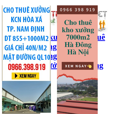
cho thuê kho xưởng, cho thuê
kho, kho xưởng hà nội, cho
thuê nhà xưởng, cho thuê
xưởng, kho xưởng hải dương
Hotline:
0966 398 919
Đăng nhập
|
Đăng ký
Đăng tin bán/cho thuê
Trang chủ