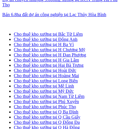
Thọ
Bán 6.8ha đất dự án công nghiệp tại Lạc Thủy Hòa Bình
Cho thuê kho xưởng tại Hà Nội
Cho thuê kho xưởng tại Bắc Từ Liêm
Cho thuê kho xưởng tại Đông Anh
Cho thuê kho xưởng tại H Ba Vì
Cho thuê kho xưởng tại H Chương Mỹ
Cho thuê kho xưởng tại H Đan Phượng
Cho thuê kho xưởng tại H Gia Lâm
Cho thuê kho xưởng tại Hai Bà Trưng
Cho thuê kho xưởng tại Hoài Đức
Cho thuê kho xưởng tại Hoàng Mai
Cho thuê kho xưởng tại Long Biên
Cho thuê kho xưởng tại Mê Linh
Cho thuê kho xưởng tại Mỹ Đức
Cho thuê kho xưởng tại Nam Từ Liêm
Cho thuê kho xưởng tại Phú Xuyên
Cho thuê kho xưởng tại Phúc Thọ
Cho thuê kho xưởng tại Q Ba Đình
Cho thuê kho xưởng tại Q Cầu Giấy
Cho thuê kho xưởng tại Q Đống Đa
Cho thuê kho xưởng tại Q Hà Đông