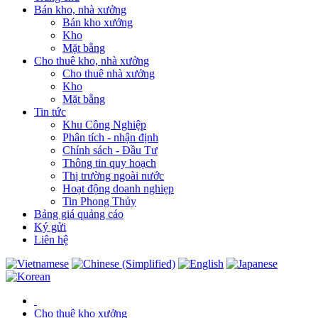
Bán kho, nhà xưởng
Bán kho xưởng
Kho
Mặt bằng
Cho thuê kho, nhà xưởng
Cho thuê nhà xưởng
Kho
Mặt bằng
Tin tức
Khu Công Nghiệp
Phân tích - nhận định
Chính sách - Đầu Tư
Thông tin quy hoạch
Thị trường ngoài nước
Hoạt động doanh nghiẹp
Tin Phong Thủy
Bảng giá quảng cáo
Ký gửi
Liên hệ
Cho thuê kho xưởng