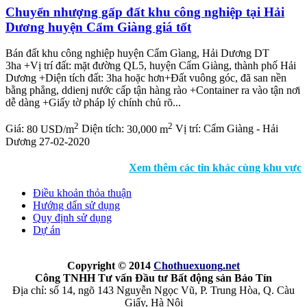
Chuyển nhượng gấp đất khu công nghiệp tại Hải
Dương huyện Cẩm Giàng giá tốt
Bán đất khu công nghiệp huyện Cẩm Gìang, Hải Dương DT
3ha +Vị trí đất: mặt đường QL5, huyện Cẩm Giàng, thành phố Hải
Dương +Diện tích đất: 3ha hoặc hơn+Đất vuông góc, đã san nền
bằng phẳng, ddienj nước cấp tận hàng rào +Container ra vào tận nơi
dễ dàng +Giấy tờ pháp lý chính chủ rõ...
2
2
Giá:
80 USD/m
Diện tích:
30,000 m
Vị trí:
Cẩm Giàng - Hải
Dương
27-02-2020
Xem thêm các tin khác cùng khu vực
Điều khoản thỏa thuận
Hướng dẩn sử dụng
Quy định sử dụng
Dự án
Copyright © 2014
Chothuexuong
.net
Công TNHH Tư vấn Đầu tư Bất động sản Bảo Tín
Địa chỉ: số 14, ngõ 143 Nguyễn Ngọc Vũ, P. Trung Hòa, Q. Càu
Giấy, Hà Nội