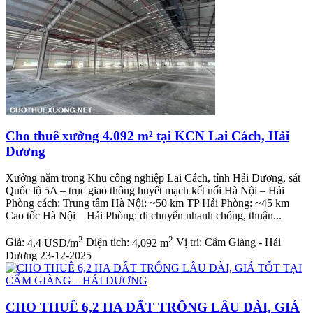
Cho thuê xưởng 4.092 m² tại KCN Lai Cách, Hải
Dương
Xưởng nằm trong Khu công nghiệp Lai Cách, tỉnh Hải Dương, sát
Quốc lộ 5A – trục giao thông huyết mạch kết nối Hà Nội – Hải
Phòng cách: Trung tâm Hà Nội: ~50 km TP Hải Phòng: ~45 km
Cao tốc Hà Nội – Hải Phòng: di chuyển nhanh chóng, thuận...
2
2
Giá:
4,4 USD/m
Diện tích:
4,092 m
Vị trí:
Cẩm Giàng - Hải
Dương
23-12-2025
CHO THUÊ 6,2 HA ĐẤT TRỐNG LÂU DÀI, GIÁ