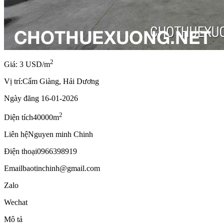
2
Giá: 3 USD/m
Vị trí:
Cẩm Giàng, Hải Dương
Ngày đăng
16-01-2026
2
Diện tích
40000m
Liên hệ
Nguyen minh Chinh
Điện thoại
0966398919
Email
baotinchinh@gmail.com
Zalo
Wechat
Mô tả