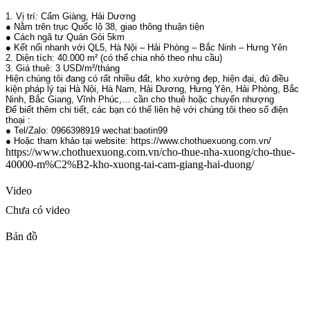
1. Vị trí: Cẩm Giàng, Hải Dương
● Nằm trên trục Quốc lộ 38, giao thông thuận tiện
● Cách ngã tư Quán Gỏi 5km
● Kết nối nhanh với QL5, Hà Nội – Hải Phòng – Bắc Ninh – Hưng Yên
2. Diện tích: 40.000 m² (có thể chia nhỏ theo nhu cầu)
3. Giá thuê: 3 USD/m²/tháng
Hiện chúng tôi đang có rất nhiều đất, kho xưởng đẹp, hiện đại, đủ điều
kiện pháp lý tại Hà Nội, Hà Nam, Hải Dương, Hưng Yên, Hải Phòng, Bắc
Ninh, Bắc Giang, Vĩnh Phúc,… cần cho thuê hoặc chuyển nhượng
Để biết thêm chi tiết, các bạn có thể liên hệ với chúng tôi theo số điện
thoại :
● Tel/Zalo: 0966398919 wechat:baotin99
● Hoặc tham khảo tại website: https://www.chothuexuong.com.vn/
https://www.chothuexuong.com.vn/cho-thue-nha-xuong/cho-thue-
40000-m%C2%B2-kho-xuong-tai-cam-giang-hai-duong/
Video
Chưa có video
Bản đồ