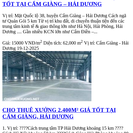
TỐT TẠI CẨM GIÀNG – HẢI DƯƠNG
Vị trí: Mặt Quốc lộ 38, huyện Cẩm Giàng – Hải Dương Cách ngã
tư Quán Gỏi 5 km Từ vị trí khu đất, di chuyển thuận tiện đến các
trung tâm kinh tế & giao thông lớn như Hà Nội, Hải Phòng, Hải
Dương .... Gần nhiều KCN lớn như Cẩm Điền –...
2
2
Giá:
15000 VNĐ/m
Diện tích:
62,000 m
Vị trí:
Cẩm Giàng - Hải
Dương
19-12-2025
CHO THUÊ XƯỞNG 2.400M² GIÁ TỐT TẠI
CẨM GIÀNG, HẢI DƯƠNG
1. Vị trí: ????️Cách trung tâm TP Hải Dương khoảng 15 km ????️