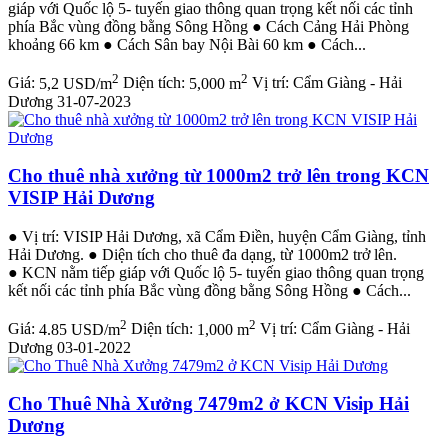
giáp với Quốc lộ 5- tuyến giao thông quan trọng kết nối các tỉnh
phía Bắc vùng đồng bằng Sông Hồng ● Cách Cảng Hải Phòng
khoảng 66 km ● Cách Sân bay Nội Bài 60 km ● Cách...
2
2
Giá:
5,2 USD/m
Diện tích:
5,000 m
Vị trí:
Cẩm Giàng - Hải
Dương
31-07-2023
Cho thuê nhà xưởng từ 1000m2 trở lên trong KCN
VISIP Hải Dương
● Vị trí: VISIP Hải Dương, xã Cẩm Điền, huyện Cẩm Giàng, tỉnh
Hải Dương. ● Diện tích cho thuê đa dạng, từ 1000m2 trở lên.
● KCN nằm tiếp giáp với Quốc lộ 5- tuyến giao thông quan trọng
kết nối các tỉnh phía Bắc vùng đồng bằng Sông Hồng ● Cách...
2
2
Giá:
4.85 USD/m
Diện tích:
1,000 m
Vị trí:
Cẩm Giàng - Hải
Dương
03-01-2022
Cho Thuê Nhà Xưởng 7479m2 ở KCN Visip Hải
Dương