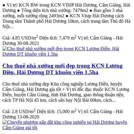
● Vị trí: KCN BW trong KCN VISIP Hải Dương, Cẩm Giàng, Hải
Dương ● Tổng diện tích nhà xưởng: 7479m2 ● Bao gồm 3 nhà
xưởng, mỗi xưởng rộng 2493m2 ● KCN Visip Hải Dương cách
Trung tâm Thành phố Hải Dương 10km, cách trung tâm Thủ đô Hà
Nội...
2
2
Giá:
4.85 USD/m
Diện tích:
7,479 m
Vị trí:
Cẩm Giàng - Hải
Dương
30-08-2021
Cho thuê nhà xưởng mới đẹp trong KCN Lương
Điền, Hải Dương DT khuôn viên 1.5ha
Cho thuê nhà xưởng đẹp Khu công nghiệp Lương Điền, huyện
Cẩm Giàng, Hải Dương gía tốt + Vị trí đắc địa: thuộc KCN Lương
Điền, huyện Cẩm Giàng, tỉnh Hải Dương, giao thông thuận tiện,
cách TP Hà Nội 45 km, cách sân bay Nội Bài 60km, cách...
2
2
Giá:
2.8 USD/m
Diện tích:
15,000 m
Vị trí:
Cẩm Giàng - Hải
Dương
13-08-2020