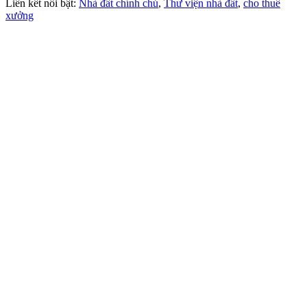
Liên kết nổi bật:
Nhà đất chính chủ
,
Thư viện nhà đất
,
cho thuê
xưởng