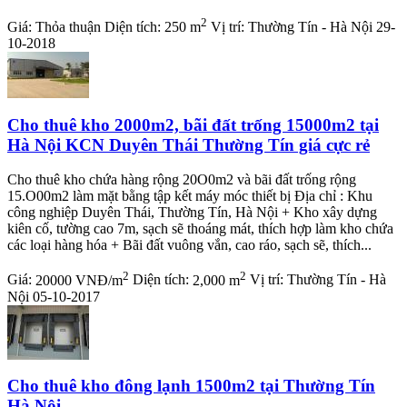
2
Giá:
Thỏa thuận
Diện tích:
250 m
Vị trí:
Thường Tín - Hà Nội
29-
10-2018
Cho thuê kho 2000m2, bãi đất trống 15000m2 tại
Hà Nội KCN Duyên Thái Thường Tín giá cực rẻ
Cho thuê kho chứa hàng rộng 20O0m2 và bãi đất trống rộng
15.O00m2 làm mặt bằng tập kết máy móc thiết bị Địa chỉ : Khu
công nghiệp Duyên Thái, Thường Tín, Hà Nội + Kho xây dựng
kiên cố, tường cao 7m, sạch sẽ thoáng mát, thích hợp làm kho chứa
các loại hàng hóa + Bãi đất vuông vắn, cao ráo, sạch sẽ, thích...
2
2
Giá:
20000 VNĐ/m
Diện tích:
2,000 m
Vị trí:
Thường Tín - Hà
Nội
05-10-2017
Cho thuê kho đông lạnh 1500m2 tại Thường Tín
Hà Nội