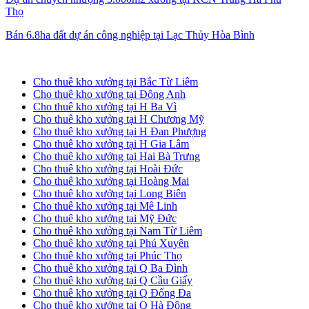
Thọ
Bán 6.8ha đất dự án công nghiệp tại Lạc Thủy Hòa Bình
Cho thuê kho xưởng tại Hà Nội
Cho thuê kho xưởng tại Bắc Từ Liêm
Cho thuê kho xưởng tại Đông Anh
Cho thuê kho xưởng tại H Ba Vì
Cho thuê kho xưởng tại H Chương Mỹ
Cho thuê kho xưởng tại H Đan Phượng
Cho thuê kho xưởng tại H Gia Lâm
Cho thuê kho xưởng tại Hai Bà Trưng
Cho thuê kho xưởng tại Hoài Đức
Cho thuê kho xưởng tại Hoàng Mai
Cho thuê kho xưởng tại Long Biên
Cho thuê kho xưởng tại Mê Linh
Cho thuê kho xưởng tại Mỹ Đức
Cho thuê kho xưởng tại Nam Từ Liêm
Cho thuê kho xưởng tại Phú Xuyên
Cho thuê kho xưởng tại Phúc Thọ
Cho thuê kho xưởng tại Q Ba Đình
Cho thuê kho xưởng tại Q Cầu Giấy
Cho thuê kho xưởng tại Q Đống Đa
Cho thuê kho xưởng tại Q Hà Đông