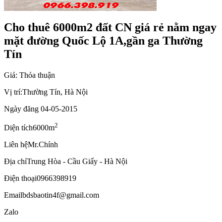
Cho thuê 6000m2 đất CN giá rẻ nằm ngay
mặt đường Quốc Lộ 1A,gần ga Thường
Tín
Giá: Thỏa thuận
Vị trí:
Thường Tín, Hà Nội
Ngày đăng
04-05-2015
2
Diện tích
6000m
Liên hệ
Mr.Chính
Địa chỉ
Trung Hòa - Cầu Giấy - Hà Nội
Điện thoại
0966398919
Email
bdsbaotin4f@gmail.com
Zalo