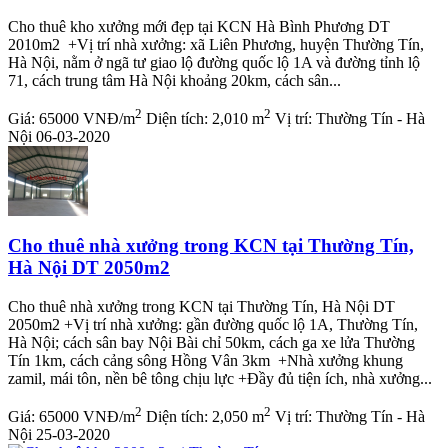
Cho thuê kho xưởng mới đẹp tại KCN Hà Bình Phương DT
2010m2 +Vị trí nhà xưởng: xã Liên Phương, huyện Thường Tín,
Hà Nội, nằm ở ngã tư giao lộ đường quốc lộ 1A và đường tỉnh lộ
71, cách trung tâm Hà Nội khoảng 20km, cách sân...
2
2
Giá:
65000 VNĐ/m
Diện tích:
2,010 m
Vị trí:
Thường Tín - Hà
Nội
06-03-2020
Cho thuê nhà xưởng trong KCN tại Thường Tín,
Hà Nội DT 2050m2
Cho thuê nhà xưởng trong KCN tại Thường Tín, Hà Nội DT
2050m2 +Vị trí nhà xưởng: gần đường quốc lộ 1A, Thường Tín,
Hà Nội; cách sân bay Nội Bài chỉ 50km, cách ga xe lửa Thường
Tín 1km, cách cảng sông Hồng Vân 3km +Nhà xưởng khung
zamil, mái tôn, nền bê tông chịu lực +Đầy đủ tiện ích, nhà xưởng...
2
2
Giá:
65000 VNĐ/m
Diện tích:
2,050 m
Vị trí:
Thường Tín - Hà
Nội
25-03-2020