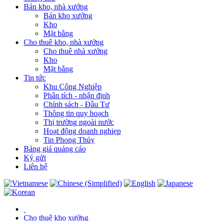
Bán kho, nhà xưởng
Bán kho xưởng
Kho
Mặt bằng
Cho thuê kho, nhà xưởng
Cho thuê nhà xưởng
Kho
Mặt bằng
Tin tức
Khu Công Nghiệp
Phân tích - nhận định
Chính sách - Đầu Tư
Thông tin quy hoạch
Thị trường ngoài nước
Hoạt động doanh nghiẹp
Tin Phong Thủy
Bảng giá quảng cáo
Ký gửi
Liên hệ
Cho thuê kho xưởng