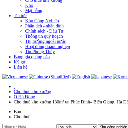
Cho thuê nhà xưởng
Kho
Mặt bằng
Tin tức
Khu Công Nghiệp
Phân tích - nhận định
Chính sách - Đầu Tư
Thông tin quy hoạch
Thị trường ngoài nước
Hoạt động doanh nghiẹp
Tin Phong Thủy
Bảng giá quảng cáo
Ký gửi
Liên hệ
Cho thuê kho xưởng
Q Hà Đông
Cho thuê kho xưởng 130m² tại Phúc Đình– Biên Giang, Hà Đ
Bán
Cho thuê