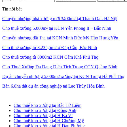
Tin nổi bật
Chuyển nhượng nhà xưởng mới 3400m2 tại Thanh Oai- Hà Nội
Cho thuê xưởng 5.000m² tại KCN Yên Phong II – Bắc Ninh
Chuyển nhượng đất 1ha tại KCN Minh Đức Mỹ Hào Hưng Yên
Cho thuê xưởng từ 3.235,5m2 ở Đáp Cầu, Bắc Ninh
Cho thuê xưởng từ 8000m2 KCN Cẩm Khê Phú Thọ
Cho Thuê Xưởng Đa Dạng Diện Tích Trong CCN Quảng Ninh
Dự án chuyển nhượng 5.000m2 xưởng tại KCN Trung Hà Phú Thọ
Bán 6.8ha đất dự án công nghiệp tại Lạc Thủy Hòa Bình
Cho thuê kho xưởng tại Hà Nội
Cho thuê kho xưởng tại Bắc Từ Liêm
Cho thuê kho xưởng tại Đông Anh
Cho thuê kho xưởng tại H Ba Vì
Cho thuê kho xưởng tại H Chương Mỹ
Cho thuê kho xưởng tại H Đan Phượng