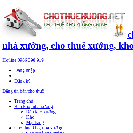
c
nhà xưởng, cho thuê xưởng, kh
Hotline:
0966 398 919
Đăng nhập
|
Đăng ký
Đăng tin bán/cho thuê
Trang chủ
Bán kho, nhà xưởng
Bán kho xưởng
Kho
Mặt bằng
Cho thuê kho, nhà xưởng