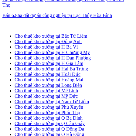
Thọ
Bán 6.8ha đất dự án công nghiệp tại Lạc Thủy Hòa Bình
Cho thuê kho xưởng tại Hà Nội
Cho thuê kho xưởng tại Bắc Từ Liêm
Cho thuê kho xưởng tại Đông Anh
Cho thuê kho xưởng tại H Ba Vì
Cho thuê kho xưởng tại H Chương Mỹ
Cho thuê kho xưởng tại H Đan Phượng
Cho thuê kho xưởng tại H Gia Lâm
Cho thuê kho xưởng tại Hai Bà Trưng
Cho thuê kho xưởng tại Hoài Đức
Cho thuê kho xưởng tại Hoàng Mai
Cho thuê kho xưởng tại Long Biên
Cho thuê kho xưởng tại Mê Linh
Cho thuê kho xưởng tại Mỹ Đức
Cho thuê kho xưởng tại Nam Từ Liêm
Cho thuê kho xưởng tại Phú Xuyên
Cho thuê kho xưởng tại Phúc Thọ
Cho thuê kho xưởng tại Q Ba Đình
Cho thuê kho xưởng tại Q Cầu Giấy
Cho thuê kho xưởng tại Q Đống Đa
Cho thuê kho xưởng tại Q Hà Đông