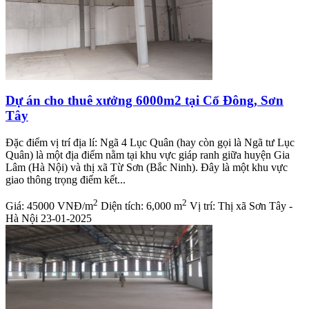
Dự án cho thuê xưởng 6000m2 tại Cổ Đông, Sơn
Tây
Đặc điểm vị trí địa lí: Ngã 4 Lục Quân (hay còn gọi là Ngã tư Lục
Quân) là một địa điểm nằm tại khu vực giáp ranh giữa huyện Gia
Lâm (Hà Nội) và thị xã Từ Sơn (Bắc Ninh). Đây là một khu vực
giao thông trọng điểm kết...
2
2
Giá:
45000 VNĐ/m
Diện tích:
6,000 m
Vị trí:
Thị xã Sơn Tây -
Hà Nội
23-01-2025