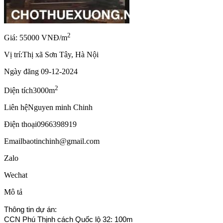
2
Giá: 55000 VNĐ/m
Vị trí:
Thị xã Sơn Tây, Hà Nội
Ngày đăng
09-12-2024
2
Diện tích
3000m
Liên hệ
Nguyen minh Chinh
Điện thoại
0966398919
Email
baotinchinh@gmail.com
Zalo
Wechat
Mô tả
Thông tin dự án:
CCN Phú Thịnh cách Quốc lộ 32: 100m