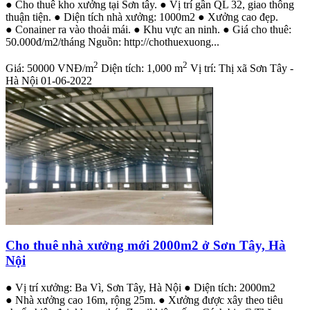
● Cho thuê kho xưởng tại Sơn tây. ● Vị trí gần QL 32, giao thông
thuận tiện. ● Diện tích nhà xưởng: 1000m2 ● Xưởng cao đẹp.
● Conainer ra vào thoải mái. ● Khu vực an ninh. ● Giá cho thuê:
50.000đ/m2/tháng Nguồn: http://chothuexuong...
2
2
Giá:
50000 VNĐ/m
Diện tích:
1,000 m
Vị trí:
Thị xã Sơn Tây -
Hà Nội
01-06-2022
Cho thuê nhà xưởng mới 2000m2 ở Sơn Tây, Hà
Nội
● Vị trí xưởng: Ba Vì, Sơn Tây, Hà Nội ● Diện tích: 2000m2
● Nhà xưởng cao 16m, rộng 25m. ● Xưởng được xây theo tiêu