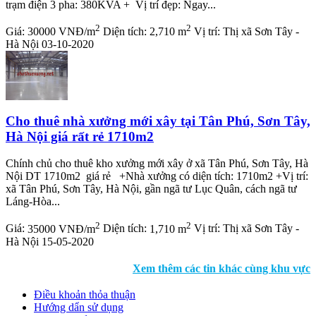
trạm điện 3 pha: 380KVA + Vị trí đẹp: Ngay...
2
2
Giá:
30000 VNĐ/m
Diện tích:
2,710 m
Vị trí:
Thị xã Sơn Tây -
Hà Nội
03-10-2020
Cho thuê nhà xưởng mới xây tại Tân Phú, Sơn Tây,
Hà Nội giá rất rẻ 1710m2
Chính chủ cho thuê kho xưởng mới xây ở xã Tân Phú, Sơn Tây, Hà
Nội DT 1710m2 giá rẻ +Nhà xưởng có diện tích: 1710m2 +Vị trí:
xã Tân Phú, Sơn Tây, Hà Nội, gần ngã tư Lục Quân, cách ngã tư
Láng-Hòa...
2
2
Giá:
35000 VNĐ/m
Diện tích:
1,710 m
Vị trí:
Thị xã Sơn Tây -
Hà Nội
15-05-2020
Xem thêm các tin khác cùng khu vực
Điều khoản thỏa thuận
Hướng dẩn sử dụng