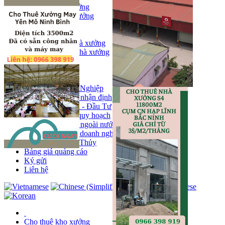
Bán kho, nhà xưởng
Bán kho xưởng
Kho
Mặt bằng
Cho thuê kho, nhà xưởng
Cho thuê nhà xưởng
Kho
Mặt bằng
Tin tức
Khu Công Nghiệp
Phân tích - nhận định
Chính sách - Đầu Tư
Thông tin quy hoạch
Thị trường ngoài nước
Hoạt động doanh nghiẹp
Tin Phong Thủy
Bảng giá quảng cáo
Ký gửi
Liên hệ
Cho thuê kho xưởng