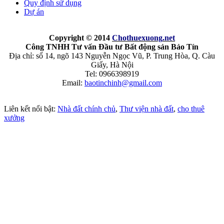
Quy định sử dụng
Dự án
Copyright © 2014
Chothuexuong
.net
Công TNHH Tư vấn Đầu tư Bất động sản Bảo Tín
Địa chỉ: số 14, ngõ 143 Nguyễn Ngọc Vũ, P. Trung Hòa, Q. Càu
Giấy, Hà Nội
Tel: 0966398919
Email:
baotinchinh@gmail.com
Liên kết nổi bật:
Nhà đất chính chủ
,
Thư viện nhà đất
,
cho thuê
xưởng