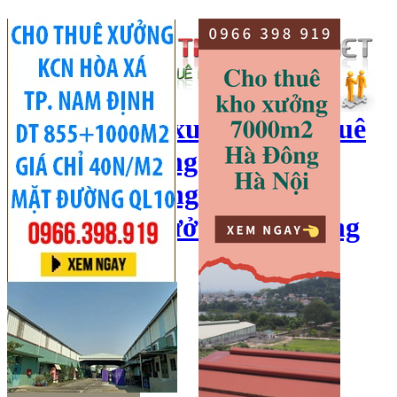
cho thuê kho xưởng, cho thuê
kho, kho xưởng hà nội, cho
thuê nhà xưởng, cho thuê
xưởng, kho xưởng hải dương
Hotline:
0966 398 919
Đăng nhập
|
Đăng ký
Đăng tin bán/cho thuê
Trang chủ