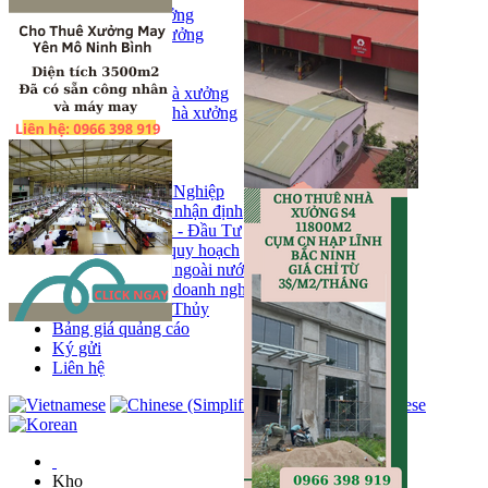
Bán kho, nhà xưởng
Bán kho xưởng
Kho
Mặt bằng
Cho thuê kho, nhà xưởng
Cho thuê nhà xưởng
Kho
Mặt bằng
Tin tức
Khu Công Nghiệp
Phân tích - nhận định
Chính sách - Đầu Tư
Thông tin quy hoạch
Thị trường ngoài nước
Hoạt động doanh nghiẹp
Tin Phong Thủy
Bảng giá quảng cáo
Ký gửi
Liên hệ
Kho