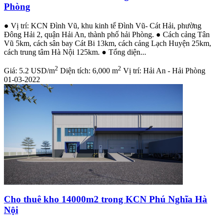
Phòng
● Vị trí: KCN Đình Vũ, khu kinh tế Đình Vũ- Cát Hải, phường
Đông Hải 2, quận Hải An, thành phố hải Phòng. ● Cách cảng Tân
Vũ 5km, cách sân bay Cát Bi 13km, cách cảng Lạch Huyện 25km,
cách trung tâm Hà Nội 125km. ● Tổng diện...
2
2
Giá:
5.2 USD/m
Diện tích:
6,000 m
Vị trí:
Hải An - Hải Phòng
01-03-2022
Cho thuê kho 14000m2 trong KCN Phú Nghĩa Hà
Nội