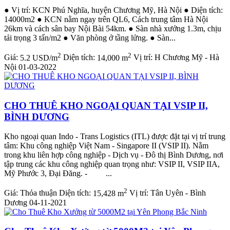
● Vị trí: KCN Phú Nghĩa, huyện Chương Mỹ, Hà Nội ● Diện tích:
14000m2 ● KCN nằm ngay trên QL6, Cách trung tâm Hà Nội
26km và cách sân bay Nội Bài 54km. ● Sàn nhà xưởng 1.3m, chịu
tải trọng 3 tấn/m2 ● Văn phòng ở tầng lửng. ● Sàn...
2
2
Giá:
5.2 USD/m
Diện tích:
14,000 m
Vị trí:
H Chương Mỹ - Hà
Nội
01-03-2022
CHO THUÊ KHO NGOẠI QUAN TẠI VSIP II,
BÌNH DƯƠNG
Kho ngoại quan Indo - Trans Logistics (ITL) được đặt tại vị trí trung
tâm: Khu công nghiệp Việt Nam - Singapore II (VSIP II). Nằm
trong khu liên hợp công nghiệp - Dịch vụ - Đô thị Bình Dương, nơi
tập trung các khu công nghiệp quan trọng như: VSIP II, VSIP IIA,
Mỹ Phước 3, Đại Đăng. - ...
2
Giá:
Thỏa thuận
Diện tích:
15,428 m
Vị trí:
Tân Uyên - Bình
Dương
04-11-2021