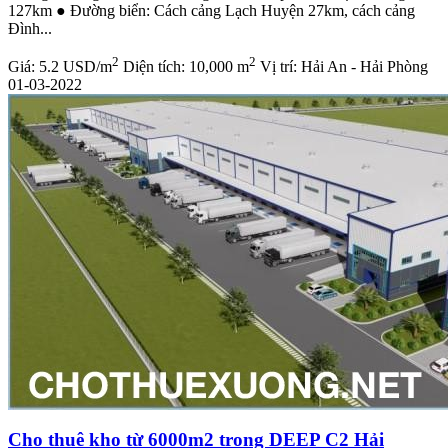
127km ● Đường biển: Cách cảng Lạch Huyện 27km, cách cảng
Đình...
2
2
Giá:
5.2 USD/m
Diện tích:
10,000 m
Vị trí:
Hải An - Hải Phòng
01-03-2022
Cho thuê kho từ 6000m2 trong DEEP C2 Hải