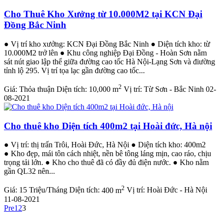
Cho Thuê Kho Xưởng từ 10.000M2 tại KCN Đại
Đồng Bắc Ninh
● Vị trí kho xưởng: KCN Đại Đồng Bắc Ninh ● Diện tích kho: từ
10.000M2 trở lên ● Khu công nghiệp Đại Đồng - Hoàn Sơn nằm
sát nút giao lập thể giữa đường cao tốc Hà Nội-Lạng Sơn và điường
tỉnh lộ 295. Vị trí tọa lạc gần đường cao tốc...
2
Giá:
Thỏa thuận
Diện tích:
10,000 m
Vị trí:
Từ Sơn - Bắc Ninh
02-
08-2021
Cho thuê kho Diện tích 400m2 tại Hoài đức, Hà nội
● Vị trí: thị trấn Trôi, Hoài Đức, Hà Nội ● Diện tích kho: 400m2
● Kho đẹp, mái tôn cách nhiệt, nền bê tông láng mịn, cao ráo, chịu
trọng tải lớn. ● Kho cho thuê đã có đầy đủ điện nước. ● Kho nằm
gần QL32 nên...
2
Giá:
15 Triệu/Tháng
Diện tích:
400 m
Vị trí:
Hoài Đức - Hà Nội
11-08-2021
Pre
1
2
3