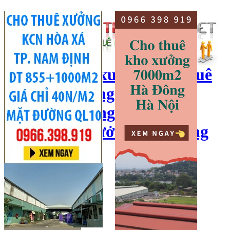
cho thuê kho xưởng, cho thuê
kho, kho xưởng hà nội, cho
thuê nhà xưởng, cho thuê
xưởng, kho xưởng hải dương
Hotline:
0966 398 919
Đăng nhập
|
Đăng ký
Đăng tin bán/cho thuê
Trang chủ