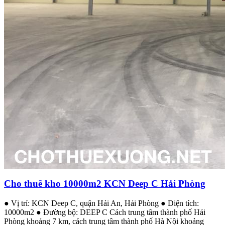
Cho thuê kho 10000m2 KCN Deep C Hải Phòng
● Vị trí: KCN Deep C, quận Hải An, Hải Phòng ● Diện tích:
10000m2 ● Đường bộ: DEEP C Cách trung tâm thành phố Hải
Phòng khoảng 7 km, cách trung tâm thành phố Hà Nội khoảng