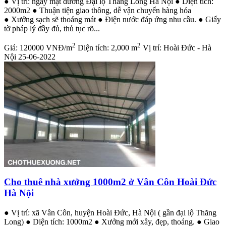
● Vị trí: ngay mặt đường Đại lộ Thăng Long Hà Nội ● Diện tích:
2000m2 ● Thuận tiện giao thông, dễ vận chuyển hàng hóa
● Xưởng sạch sẽ thoáng mát ● Điện nước đáp ứng nhu cầu. ● Giấy
tờ pháp lý đầy đủ, thủ tục rõ...
2
2
Giá:
120000 VNĐ/m
Diện tích:
2,000 m
Vị trí:
Hoài Đức - Hà
Nội
25-06-2022
Cho thuê nhà xưởng 1000m2 ở Vân Côn Hoài Đức
Hà Nội
● Vị trí: xã Vân Côn, huyện Hoài Đức, Hà Nội ( gần đại lộ Thăng
Long) ● Diện tích: 1000m2 ● Xưởng mới xây, đẹp, thoáng. ● Giao