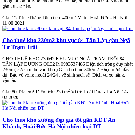
trọng tải lớn. ● Kho cho thuê đã có đầy đủ điện nước. ● Kho nằm
gần QL32 nên...
2
Giá:
15 Triệu/Tháng
Diện tích:
400 m
Vị trí:
Hoài Đức - Hà Nội
11-08-2021
Cho thuê kho 230m2 khu vực 84 Tân Lập gần Ngã
Tư Trạm Trôi
CHO THUÊ KHO 230M2 KHU VỰC NGÃ TRẠM TRÔI 84
TÂN LẬP ĐƯỜNG QL32 lh 0983537486 Diện tích trống duy nhất
230m ( 22/2 có thể vào kho ) Giá cho thuê 80k/m2 Điện nước đầy
đủ Bảo vệ vòng ngoài 24/24 , vệ sinh sạch sẽ Dịch vụ xe nâng,
vận tải...
2
2
Giá:
80 Triệu/m
Diện tích:
230 m
Vị trí:
Hoài Đức - Hà Nội
14-
02-2020
Cho thuê kho xưởng đẹp giá tốt gần KĐT An
Khánh, Hoài Đức Hà Nội nhiều loại DT