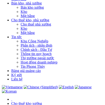
Bán kho, nhà xưởng
Bán kho xưởng
Kho
Mặt bằng
Cho thuê kho, nhà xưởng
Cho thuê nhà xưởng
Kho
Mặt bằng
Tin tức
Khu Công Nghiệp
Phân tích - nhận định
Chính sách - Đầu Tư
Thông tin quy hoạch
Thị trường ngoài nước
Hoạt động doanh nghiẹp
Tin Phong Thủy
Bảng giá quảng cáo
Ký gửi
Liên hệ
Cho thuê kho xưởng