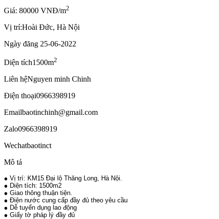
2
Giá: 80000 VNĐ/m
Vị trí:
Hoài Đức, Hà Nội
Ngày đăng
25-06-2022
2
Diện tích
1500m
Liên hệ
Nguyen minh Chinh
Điện thoại
0966398919
Email
baotinchinh@gmail.com
Zalo
0966398919
Wechat
baotinct
Mô tả
● Vị trí: KM15 Đại lộ Thăng Long, Hà Nội.
● Diện tích: 1500m2
● Giao thông thuận tiện.
● Điện nước cung cấp đầy đủ theo yêu cầu
● Dễ tuyển dụng lao động
● Giấy tờ pháp lý đầy đủ