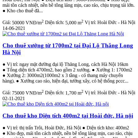
mái tôn cách nhiệt, nền bê tông láng mịn, cao ráo, chịu trọng tải lớn.
● Kho cho thuê đã...
2
2
Giá:
50000 VNĐ/m
Diện tích:
5,000 m
Vị trí:
Hoài Đức - Hà Nội
14-06-2021
Cho thuê xưởng từ 1700m2 tại Đại Lộ Thăng Long
Hà Nội
● Vị trí: ngay mặt đường đại lộ Thăng Long, cách Hà Nội 16km
● Tổng diện tích 4700m2, bao gồm 2 xưởng. ● Xưởng 1: 1700m2
● Xưởng 2: 3000m2(1000m2 x 3 tầng - có thang máy chuyển
hàng). ● Xưởng cao ráo, hiện đại, tường xây, có hệ thống pccc...
2
2
Giá:
75000 VNĐ/m
Diện tích:
1,700 m
Vị trí:
Hoài Đức - Hà Nội
02-11-2021
Cho thuê kho Diện tích 400m2 tại Hoài đức, Hà nội
● Vị trí: thị trấn Trôi, Hoài Đức, Hà Nội ● Diện tích kho: 400m2
● Kho đẹp, mái tôn cách nhiệt, nền bê tông láng mịn, cao ráo, chịu