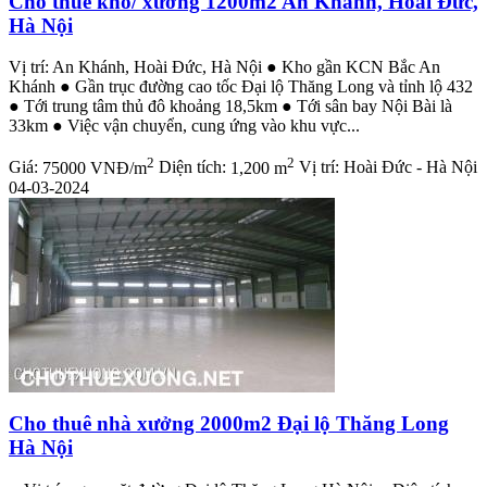
Cho thuê kho/ xưởng 1200m2 An Khánh, Hoài Đức,
Hà Nội
Vị trí: An Khánh, Hoài Đức, Hà Nội ● Kho gần KCN Bắc An
Khánh ● Gần trục đường cao tốc Đại lộ Thăng Long và tỉnh lộ 432
● Tới trung tâm thủ đô khoảng 18,5km ● Tới sân bay Nội Bài là
33km ● Việc vận chuyển, cung ứng vào khu vực...
2
2
Giá:
75000 VNĐ/m
Diện tích:
1,200 m
Vị trí:
Hoài Đức - Hà Nội
04-03-2024
Cho thuê nhà xưởng 2000m2 Đại lộ Thăng Long
Hà Nội