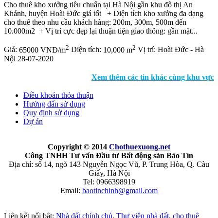
Cho thuê kho xưởng tiêu chuẩn tại Hà Nội gần khu đô thị An
Khánh, huyện Hoài Đức giá tốt + Diện tích kho xưởng đa dạng
cho thuê theo nhu cầu khách hàng: 200m, 300m, 500m đến
10.000m2 + Vị trí cực đẹp lại thuận tiện giao thông: gần mặt...
2
2
Giá:
65000 VNĐ/m
Diện tích:
10,000 m
Vị trí:
Hoài Đức - Hà
Nội
28-07-2020
Xem thêm các tin khác cùng khu vực
Điều khoản thỏa thuận
Hướng dẩn sử dụng
Quy định sử dụng
Dự án
Copyright © 2014
Chothuexuong
.net
Công TNHH Tư vấn Đầu tư Bất động sản Bảo Tín
Địa chỉ: số 14, ngõ 143 Nguyễn Ngọc Vũ, P. Trung Hòa, Q. Càu
Giấy, Hà Nội
Tel: 0966398919
Email:
baotinchinh@gmail.com
Liên kết nổi bật:
Nhà đất chính chủ
,
Thư viện nhà đất
,
cho thuê