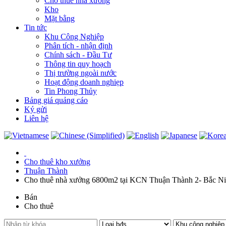
Cho thuê nhà xưởng
Kho
Mặt bằng
Tin tức
Khu Công Nghiệp
Phân tích - nhận định
Chính sách - Đầu Tư
Thông tin quy hoạch
Thị trường ngoài nước
Hoạt động doanh nghiẹp
Tin Phong Thủy
Bảng giá quảng cáo
Ký gửi
Liên hệ
Cho thuê kho xưởng
Thuận Thành
Cho thuê nhà xưởng 6800m2 tại KCN Thuận Thành 2- Bắc N
Bán
Cho thuê