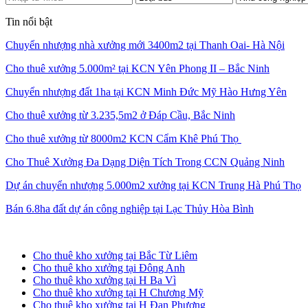
Tin nổi bật
Chuyển nhượng nhà xưởng mới 3400m2 tại Thanh Oai- Hà Nội
Cho thuê xưởng 5.000m² tại KCN Yên Phong II – Bắc Ninh
Chuyển nhượng đất 1ha tại KCN Minh Đức Mỹ Hào Hưng Yên
Cho thuê xưởng từ 3.235,5m2 ở Đáp Cầu, Bắc Ninh
Cho thuê xưởng từ 8000m2 KCN Cẩm Khê Phú Thọ
Cho Thuê Xưởng Đa Dạng Diện Tích Trong CCN Quảng Ninh
Dự án chuyển nhượng 5.000m2 xưởng tại KCN Trung Hà Phú Thọ
Bán 6.8ha đất dự án công nghiệp tại Lạc Thủy Hòa Bình
Cho thuê kho xưởng tại Hà Nội
Cho thuê kho xưởng tại Bắc Từ Liêm
Cho thuê kho xưởng tại Đông Anh
Cho thuê kho xưởng tại H Ba Vì
Cho thuê kho xưởng tại H Chương Mỹ
Cho thuê kho xưởng tại H Đan Phượng