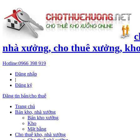
c
nhà xưởng, cho thuê xưởng, kh
Hotline:
0966 398 919
Đăng nhập
|
Đăng ký
Đăng tin bán/cho thuê
Trang chủ
Bán kho, nhà xưởng
Bán kho xưởng
Kho
Mặt bằng
Cho thuê kho, nhà xưởng